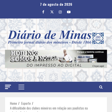
Skip
7 de agosto de 2026
to
Facebook
Twitter
Instagram
Youtube
content
Primary
Menu
Home
Esporte
A dificuldade dos clubes mineiros em relação aos paulistas na