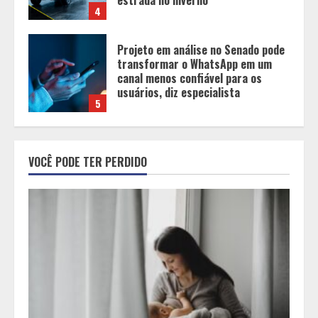
usuários, diz especialista
5
Entrada na escolinha não significa
o fim da amamentação: 6 dicas
para manter o aleitamento nessa
fase
1
Pesquisa revela atual perfil
universitário: adultos que
VOCÊ PODE TER PERDIDO
conciliam estudo, trabalho e
família
2
Os 10 comportamentos que mais
destroem um relacionamento e a
maioria dos casais nem percebe
3