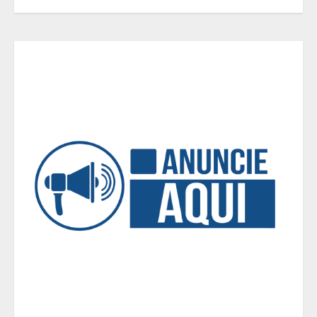
3
Você sabia que o frio também afeta
os pneus? Veja cuidados
fundamentais antes de pegar a
estrada no inverno
4
Projeto em análise no Senado pode
transformar o WhatsApp em um
canal menos confiável para os
usuários, diz especialista
5
Entrada na escolinha não significa
o fim da amamentação: 6 dicas
para manter o aleitamento nessa
fase
1
Pesquisa revela atual perfil