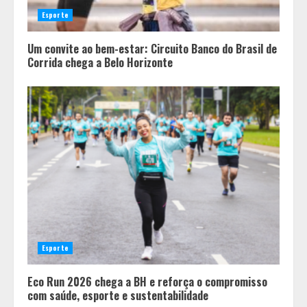
Esporte
Um convite ao bem-estar: Circuito Banco do Brasil de
Corrida chega a Belo Horizonte
Pesquisa revela atual perfil
universitário: adultos que
conciliam estudo, trabalho e
família
2
Esporte
Os 10 comportamentos que mais
destroem um relacionamento e a
Eco Run 2026 chega a BH e reforça o compromisso
maioria dos casais nem percebe
com saúde, esporte e sustentabilidade