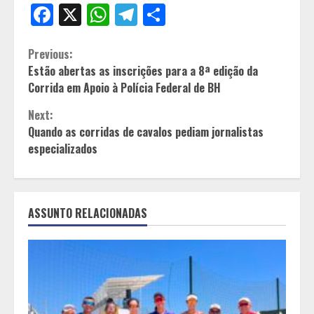
Facebook
X
WhatsApp
Telegram
Share
Continue
Previous:
Estão abertas as inscrições para a 8ª edição da
Reading
Corrida em Apoio à Polícia Federal de BH
Next:
Quando as corridas de cavalos pediam jornalistas
especializados
ASSUNTO RELACIONADAS