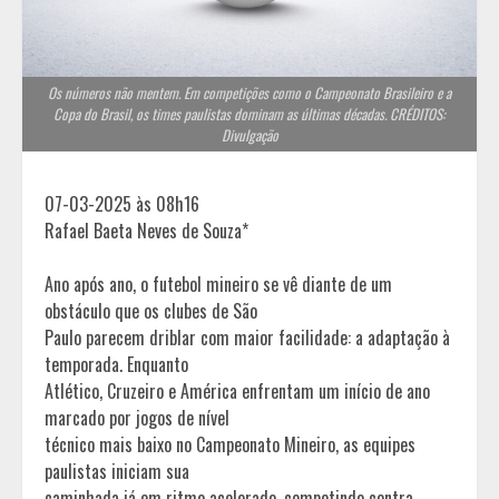
Os números não mentem. Em competições como o Campeonato Brasileiro e a
Copa do Brasil, os times paulistas dominam as últimas décadas. CRÉDITOS:
Divulgação
07-03-2025 às 08h16
Rafael Baeta Neves de Souza*
Ano após ano, o futebol mineiro se vê diante de um
obstáculo que os clubes de São
Paulo parecem driblar com maior facilidade: a adaptação à
temporada. Enquanto
Atlético, Cruzeiro e América enfrentam um início de ano
marcado por jogos de nível
técnico mais baixo no Campeonato Mineiro, as equipes
paulistas iniciam sua
caminhada já em ritmo acelerado, competindo contra