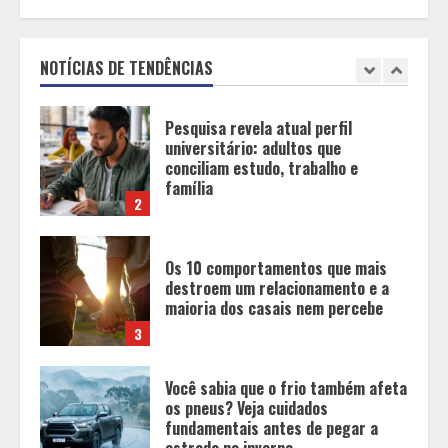
universitário: adultos que
conciliam estudo, trabalho e
família
NOTÍCIAS DE TENDÊNCIAS
2
Os 10 comportamentos que mais
destroem um relacionamento e a
maioria dos casais nem percebe
3
Você sabia que o frio também afeta
os pneus? Veja cuidados
fundamentais antes de pegar a
estrada no inverno
4
Projeto em análise no Senado pode
transformar o WhatsApp em um
canal menos confiável para os