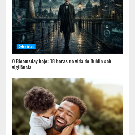
programação de família no Dia dos
Pais
2
Diário de Minas e Fundação Museu
Mariano Procópio celebram um ano
da coluna “D. Pedro II – 200 anos”
Colunistas
com texto de Paulo Rezzutti
3
O Bloomsday hoje: 18 horas na vida de Dublin sob
vigilância
Inadimplência de aluguel em Minas
Gerais registra alta e chega à
segunda maior taxa de 2026
4