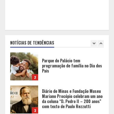
movimentam os shoppings de Belo
Horizonte
5
O Bloomsday hoje: 18 horas na vida
de Dublin sob vigilância
NOTÍCIAS DE TENDÊNCIAS
1
Parque do Palácio tem
programação de família no Dia dos
Pais
2
Diário de Minas e Fundação Museu
Mariano Procópio celebram um ano
da coluna “D. Pedro II – 200 anos”
com texto de Paulo Rezzutti
3