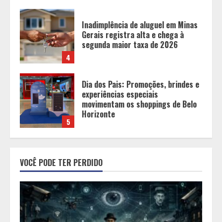
Inadimplência de aluguel em Minas
Gerais registra alta e chega à
segunda maior taxa de 2026
4
Dia dos Pais: Promoções, brindes e
experiências especiais
movimentam os shoppings de Belo
Horizonte
5
O Bloomsday hoje: 18 horas na vida
VOCÊ PODE TER PERDIDO
de Dublin sob vigilância
1
Parque do Palácio tem