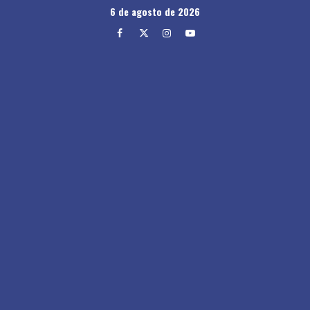
Skip
6 de agosto de 2026
to
Facebook
Twitter
Instagram
Youtube
content