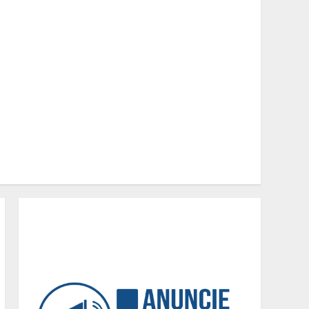
Você sabia que o frio
também afeta os pneus?
Veja cuidados
fundamentais antes de
pegar a estrada no inverno
2
Projeto em análise no
Senado pode transformar
o WhatsApp em um canal
menos confiável para os
usuários, diz especialista
3
Médicos Sem Fronteiras: a
situação do Ebola na
República Democrática do
Congo é mais crítica do
que nunca
4