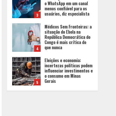
o WhatsApp em um canal
menos confiável para os
usuários, diz especialista
3
Médicos Sem Fronteiras: a
situação do Ebola na
República Democrática do
Congo é mais crítica do
que nunca
4
Eleições e economia:
incertezas políticas podem
influenciar investimentos e
o consumo em Minas
Gerais
5
Os 10 comportamentos que
mais destroem um
relacionamento e a maioria
dos casais nem percebe
1