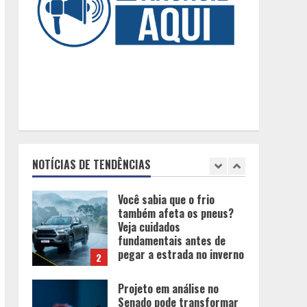
Eleições e economia:
incertezas políticas podem
influenciar investimentos e
o consumo em Minas
Gerais
5
Os 10 comportamentos que
mais destroem um
relacionamento e a maioria
dos casais nem percebe
NOTÍCIAS DE TENDÊNCIAS
1
Você sabia que o frio
também afeta os pneus?
Veja cuidados
fundamentais antes de
pegar a estrada no inverno
2
Projeto em análise no
Senado pode transformar