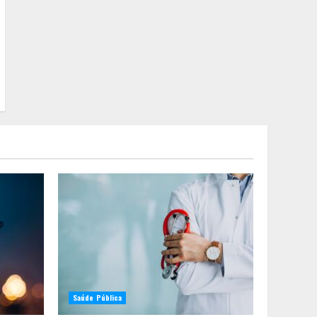
Você sabia que o frio
também afeta os pneus?
Veja cuidados
fundamentais antes de
pegar a estrada no inverno
2
Projeto em análise no
Senado pode transformar
o WhatsApp em um canal
menos confiável para os
usuários, diz especialista
3
Médicos Sem Fronteiras: a
situação do Ebola na
República Democrática do
Congo é mais crítica do
que nunca
4
Saúde Pública