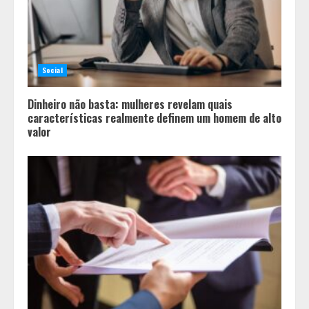
2
O legado de um pai
Social
3
Dinheiro não basta: mulheres revelam quais
características realmente definem um homem de alto
valor
Peregrinação do Instituto Hesed
com imagem de São Miguel chega a
Montes Claros no dia 7 de Agosto
4