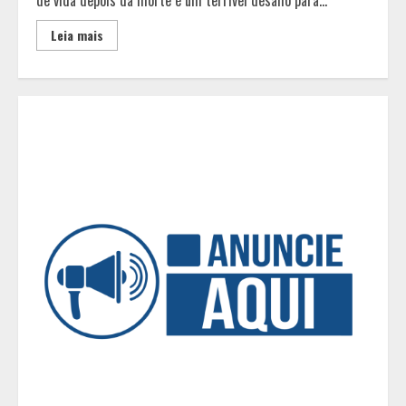
alianças e movimentações p-
artidárias
Leia mais
2
O legado de um pai
3
Peregrinação do Instituto Hesed
com imagem de São Miguel chega a
Montes Claros no dia 7 de Agosto
4
Chegada da seca impulsiona ritmo
das obras e reforça perspectivas
para a construção civil no DF
5