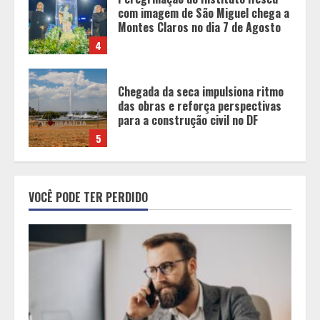
com imagem de São Miguel chega a
Montes Claros no dia 7 de Agosto
4
Chegada da seca impulsiona ritmo
das obras e reforça perspectivas
para a construção civil no DF
5
Dinheiro não basta: mulheres
revelam quais características
VOCÊ PODE TER PERDIDO
realmente definem um homem de
alto valor
1
Cenário político em Minas Gerais é
redesenhado após mudanças de
alianças e movimentações p-
artidárias