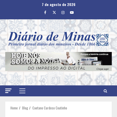
Skip
7 de agosto de 2026
to
Facebook
Twitter
Instagram
Youtube
content
Primary
Menu
Home
Blog
Caetano Cardoso Coutinho