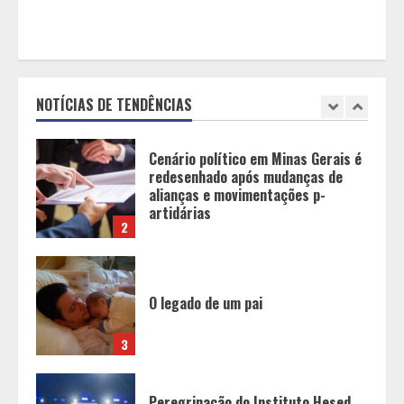
Dinheiro não basta: mulheres
revelam quais características
realmente definem um homem de
alto valor
NOTÍCIAS DE TENDÊNCIAS
1
Cenário político em Minas Gerais é
redesenhado após mudanças de
alianças e movimentações p-
artidárias
2
O legado de um pai
3
Peregrinação do Instituto Hesed