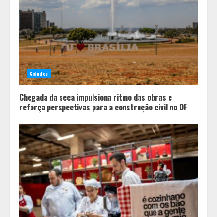
O Bloomsday hoje: 18 horas na vida
de Dublin sob vigilância
3
Parque do Palácio tem
programação de família no Dia dos
Cidades
Pais
4
Chegada da seca impulsiona ritmo das obras e
reforça perspectivas para a construção civil no DF