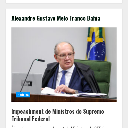
Alexandre Gustavo Melo Franco Bahia
Política
Minas+Doce- Feira e Festival da
Doçaria e Confeitaria Mineira
Impeachment de Ministros do Supremo
Tribunal Federal
2