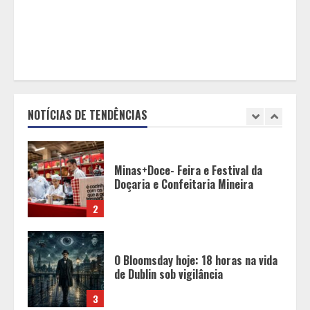
para a construção civil no DF
1
Minas+Doce- Feira e Festival da
Doçaria e Confeitaria Mineira
NOTÍCIAS DE TENDÊNCIAS
2
O Bloomsday hoje: 18 horas na vida
de Dublin sob vigilância
3
Parque do Palácio tem
programação de família no Dia dos
Pais
4