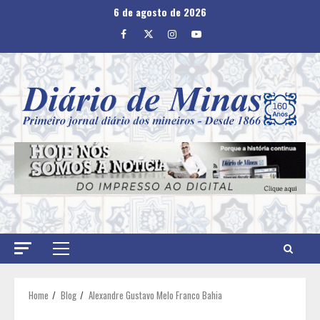
Skip
6 de agosto de 2026
to
Facebook
Twitter
Instagram
Youtube
content
Primary
Menu
Home
Blog
Alexandre Gustavo Melo Franco Bahia