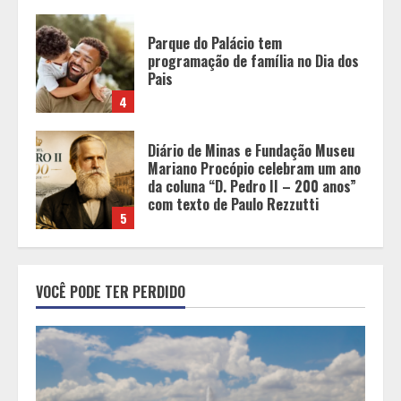
Diário de Minas e Fundação Museu
Mariano Procópio celebram um ano
da coluna “D. Pedro II – 200 anos”
com texto de Paulo Rezzutti
5
Chegada da seca impulsiona ritmo
das obras e reforça perspectivas
para a construção civil no DF
1
Minas+Doce- Feira e Festival da
VOCÊ PODE TER PERDIDO
Doçaria e Confeitaria Mineira
2