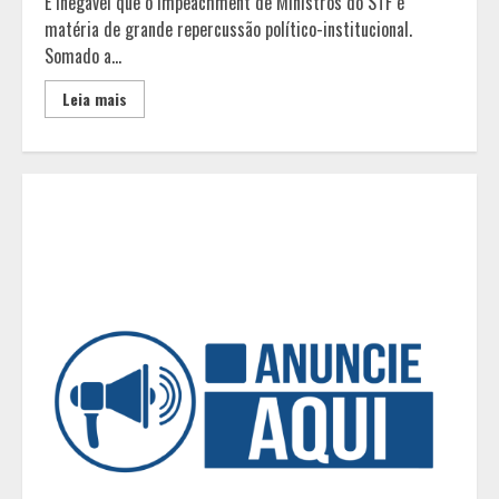
É inegável que o impeachment de Ministros do STF é
matéria de grande repercussão político-institucional.
O Bloomsday hoje: 18 horas na vida
Somado a...
de Dublin sob vigilância
Leia mais
3
Parque do Palácio tem
programação de família no Dia dos
Pais
4
Diário de Minas e Fundação Museu
Mariano Procópio celebram um ano
da coluna “D. Pedro II – 200 anos”
com texto de Paulo Rezzutti
5
Chegada da seca impulsiona ritmo
das obras e reforça perspectivas