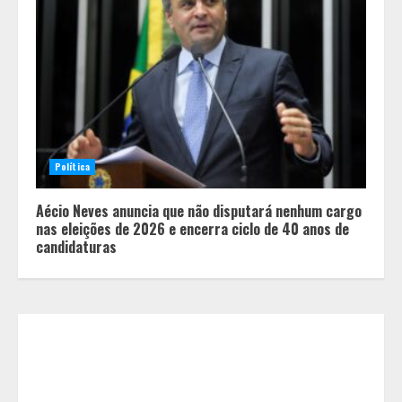
Minas+Doce- Feira e Festival da
Doçaria e Confeitaria Mineira
2
Política
Aécio Neves anuncia que não disputará nenhum cargo
O Bloomsday hoje: 18 horas na vida
nas eleições de 2026 e encerra ciclo de 40 anos de
de Dublin sob vigilância
candidaturas
3
Parque do Palácio tem
programação de família no Dia dos
Pais
4