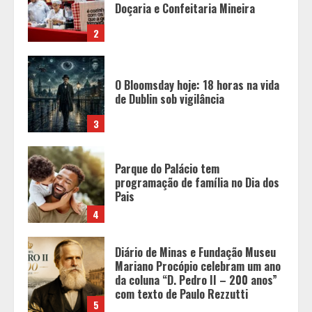
de Dublin sob vigilância
3
Parque do Palácio tem
programação de família no Dia dos
Pais
4
Diário de Minas e Fundação Museu
Mariano Procópio celebram um ano
da coluna “D. Pedro II – 200 anos”
com texto de Paulo Rezzutti
5
Chegada da seca impulsiona ritmo
das obras e reforça perspectivas
para a construção civil no DF
1