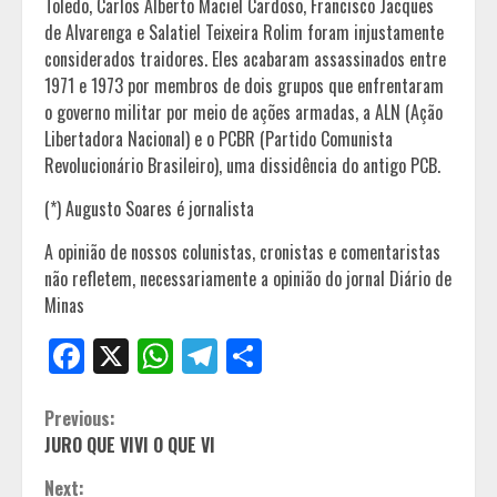
Toledo, Carlos Alberto Maciel Cardoso, Francisco Jacques
de Alvarenga e Salatiel Teixeira Rolim foram injustamente
considerados traidores. Eles acabaram assassinados entre
1971 e 1973 por membros de dois grupos que enfrentaram
o governo militar por meio de ações armadas, a ALN (Ação
Libertadora Nacional) e o PCBR (Partido Comunista
Revolucionário Brasileiro), uma dissidência do antigo PCB.
(*) Augusto Soares é jornalista
A opinião de nossos colunistas, cronistas e comentaristas
não refletem, necessariamente a opinião do jornal Diário de
Minas
Facebook
X
WhatsApp
Telegram
Share
Continue
Previous:
JURO QUE VIVI O QUE VI
Reading
Next: