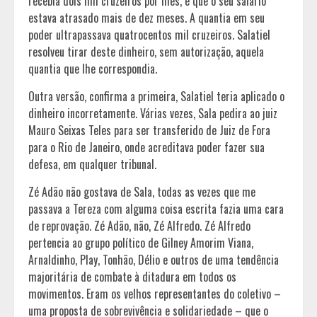
recebia dois mil cruzeiros por mês, e que o seu salário
estava atrasado mais de dez meses. A quantia em seu
poder ultrapassava quatrocentos mil cruzeiros. Salatiel
resolveu tirar deste dinheiro, sem autorização, aquela
quantia que lhe correspondia.
Outra versão, confirma a primeira, Salatiel teria aplicado o
dinheiro incorretamente. Várias vezes, Sala pedira ao juiz
Mauro Seixas Teles para ser transferido de Juiz de Fora
para o Rio de Janeiro, onde acreditava poder fazer sua
defesa, em qualquer tribunal.
Zé Adão não gostava de Sala, todas as vezes que me
passava a Tereza com alguma coisa escrita fazia uma cara
de reprovação. Zé Adão, não, Zé Alfredo. Zé Alfredo
pertencia ao grupo político de Gilney Amorim Viana,
Arnaldinho, Play, Tonhão, Délio e outros de uma tendência
majoritária de combate à ditadura em todos os
movimentos. Eram os velhos representantes do coletivo –
uma proposta de sobrevivência e solidariedade – que o