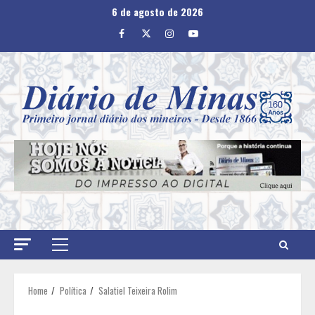
Skip
6 de agosto de 2026
to
Facebook
Twitter
Instagram
Youtube
content
Primary
Menu
Home
Política
Salatiel Teixeira Rolim