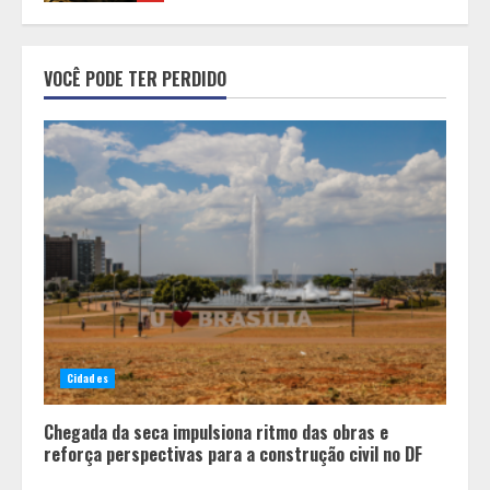
Minas+Doce- Feira e Festival da
VOCÊ PODE TER PERDIDO
Doçaria e Confeitaria Mineira
2
O Bloomsday hoje: 18 horas na vida
de Dublin sob vigilância
3
Parque do Palácio tem
programação de família no Dia dos
Cidades
Pais
4
Chegada da seca impulsiona ritmo das obras e
reforça perspectivas para a construção civil no DF