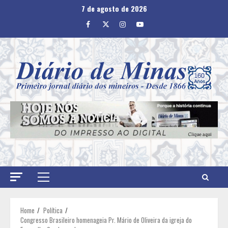
Skip
7 de agosto de 2026
to
Facebook
Twitter
Instagram
Youtube
content
Primary
Menu
Home
Política
Congresso Brasileiro homenageia Pr. Mário de Oliveira da igreja do