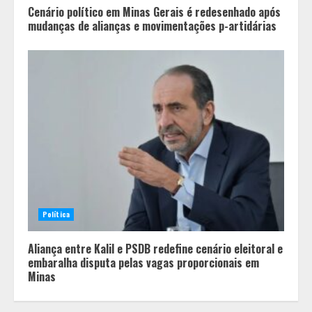
Cenário político em Minas Gerais é redesenhado após
mudanças de alianças e movimentações p-artidárias
Pesquisa revela atual perfil
universitário: adultos que
conciliam estudo, trabalho e
família
2
Política
Os 10 comportamentos que mais
Aliança entre Kalil e PSDB redefine cenário eleitoral e
destroem um relacionamento e a
embaralha disputa pelas vagas proporcionais em
maioria dos casais nem percebe
Minas
3