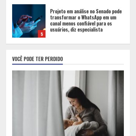
Entrada na escolinha não significa
o fim da amamentação: 6 dicas
para manter o aleitamento nessa
fase
1
Pesquisa revela atual perfil
universitário: adultos que
VOCÊ PODE TER PERDIDO
conciliam estudo, trabalho e
família
2
Os 10 comportamentos que mais
destroem um relacionamento e a
maioria dos casais nem percebe
3
Você sabia que o frio também afeta
os pneus? Veja cuidados