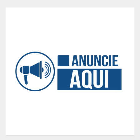
Você sabia que o frio também afeta
os pneus? Veja cuidados
fundamentais antes de pegar a
estrada no inverno
4
Projeto em análise no Senado pode
transformar o WhatsApp em um
canal menos confiável para os
usuários, diz especialista
5
Entrada na escolinha não significa
o fim da amamentação: 6 dicas
para manter o aleitamento nessa
fase
1
Pesquisa revela atual perfil
universitário: adultos que