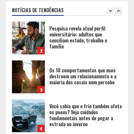
conciliam estudo, trabalho e
família
NOTÍCIAS DE TENDÊNCIAS
2
Os 10 comportamentos que mais
destroem um relacionamento e a
maioria dos casais nem percebe
3
Você sabia que o frio também afeta
os pneus? Veja cuidados
fundamentais antes de pegar a
estrada no inverno
4
Projeto em análise no Senado pode
transformar o WhatsApp em um
canal menos confiável para os
usuários, diz especialista
5