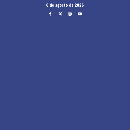
Skip
6 de agosto de 2026
to
Facebook
Twitter
Instagram
Youtube
content