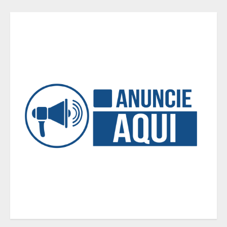
Casa de apostas: por que a maioria
dos apostadores perde dinheiro?
4
De acessórios para o carro a peças
de vestuário, lista reúne diversas
opções para presentear neste Dia
dos Pais
5
BH será a Capital da Cachaça com a
Expocachaça
1
Em ato pelo fim do feminicídio,
Cristo Redentor se iluminou na cor