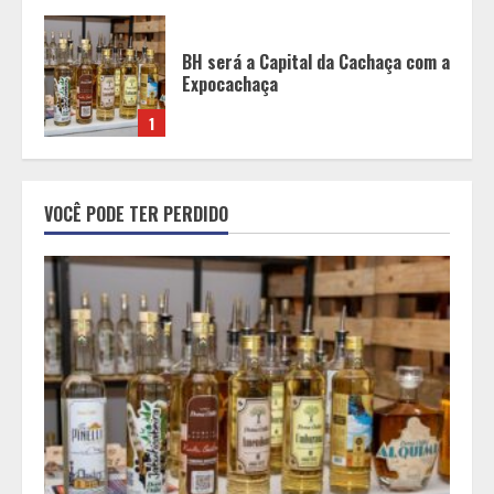
BH será a Capital da Cachaça com a
Expocachaça
1
Em ato pelo fim do feminicídio,
VOCÊ PODE TER PERDIDO
Cristo Redentor se iluminou na cor
laranja
2
A ordem dos alimentos importa.
Mas nem sempre da mesma forma
3
Casa de apostas: por que a maioria