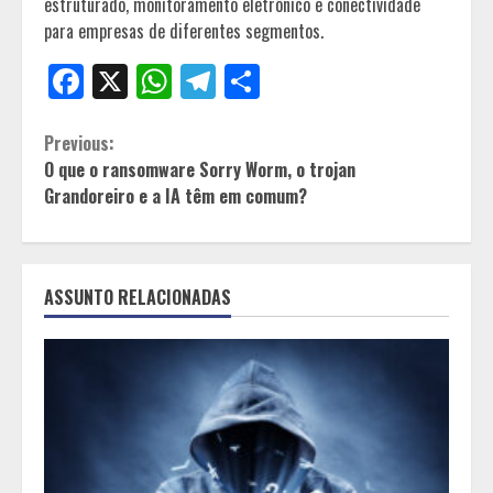
estruturado, monitoramento eletrônico e conectividade
para empresas de diferentes segmentos.
Facebook
X
WhatsApp
Telegram
Share
Continue
Previous:
O que o ransomware Sorry Worm, o trojan
Reading
Grandoreiro e a IA têm em comum?
ASSUNTO RELACIONADAS