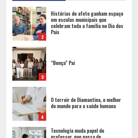
“Bença” Pai
3
O terroir de Diamantina, o melhor
do mundo para a saúde humana
4
Tecnologia muda papel do
professor, que passa de
transmissor de conteúdo a
designer de experiências de
aprendizagem
5