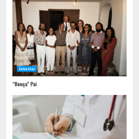
Colunistas
“Bença” Pai