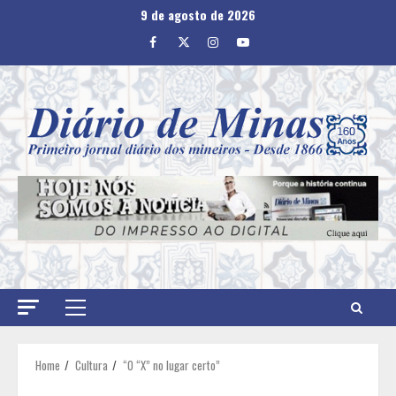
Skip
9 de agosto de 2026
to
Facebook
Twitter
Instagram
Youtube
content
Primary
Menu
Home
Cultura
“O “X” no lugar certo”