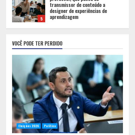
Cleitinho está de volta e Minas
diante de uma escolha: agora é
sério ou fenômeno eleitoral?
1
Histórias de afeto ganham espaço
em escolas municipais que
VOCÊ PODE TER PERDIDO
celebram toda a família no Dia dos
Pais
2
“Bença” Pai
3
O terroir de Diamantina, o melhor
Eleições 2026
Política
do mundo para a saúde humana