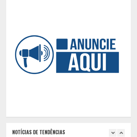
do mundo para a saúde humana
4
Tecnologia muda papel do
professor, que passa de
transmissor de conteúdo a
designer de experiências de
aprendizagem
5
Cleitinho está de volta e Minas
diante de uma escolha: agora é
sério ou fenômeno eleitoral?
1
Histórias de afeto ganham espaço
em escolas municipais que
celebram toda a família no Dia dos
Pais
NOTÍCIAS DE TENDÊNCIAS
2