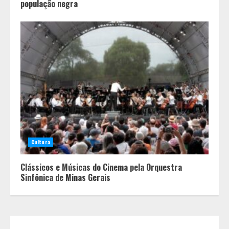
população negra
Histórias de afeto ganham espaço
em escolas municipais que
celebram toda a família no Dia dos
Pais
2
Cultura
“Bença” Pai
Clássicos e Músicas do Cinema pela Orquestra
Sinfônica de Minas Gerais
3
O terroir de Diamantina, o melhor