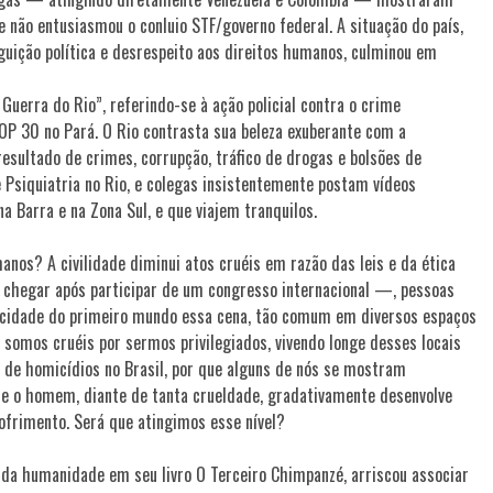
e não entusiasmou o conluio STF/governo federal. A situação do país,
guição política e desrespeito aos direitos humanos, culminou em
Guerra do Rio”, referindo-se à ação policial contra o crime
OP 30 no Pará. O Rio contrasta sua beleza exuberante com a
esultado de crimes, corrupção, tráfico de drogas e bolsões de
 Psiquiatria no Rio, e colegas insistentemente postam vídeos
a Barra e na Zona Sul, e que viajem tranquilos.
os? A civilidade diminui atos cruéis em razão das leis e da ética
chegar após participar de um congresso internacional —, pessoas
a cidade do primeiro mundo essa cena, tão comum em diversos espaços
 somos cruéis por sermos privilegiados, vivendo longe desses locais
de homicídios no Brasil, por que alguns de nós se mostram
e o homem, diante de tanta crueldade, gradativamente desenvolve
sofrimento. Será que atingimos esse nível?
 da humanidade em seu livro O Terceiro Chimpanzé, arriscou associar