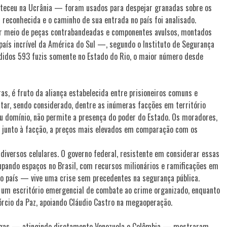
nteceu na Ucrânia — foram usados para despejar granadas sobre os
 reconhecida e o caminho de sua entrada no país foi analisado.
or meio de peças contrabandeadas e componentes avulsos, montados
 país incrível da América do Sul —, segundo o Instituto de Segurança
ndidos 593 fuzis somente no Estado do Rio, o maior número desde
s, é fruto da aliança estabelecida entre prisioneiros comuns e
litar, sendo considerado, dentre as inúmeras facções em território
seu domínio, não permite a presença do poder do Estado. Os moradores,
lo junto à facção, a preços mais elevados em comparação com os
diversos celulares. O governo federal, resistente em considerar essas
ando espaços no Brasil, com recursos milionários e ramificações em
 do país — vive uma crise sem precedentes na segurança pública.
e um escritório emergencial de combate ao crime organizado, enquanto
órcio da Paz, apoiando Cláudio Castro na megaoperação.
rogas — atingindo diretamente Venezuela e Colômbia — mostraram