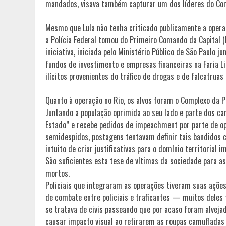
mandados, visava também capturar um dos líderes do Co
Mesmo que Lula não tenha criticado publicamente a operaç
a Polícia Federal tomou do Primeiro Comando da Capital 
iniciativa, iniciada pelo Ministério Público de São Paulo 
fundos de investimento e empresas financeiras na Faria Li
ilícitos provenientes do tráfico de drogas e de falcatrua
Quanto à operação no Rio, os alvos foram o Complexo da P
Juntando a população oprimida ao seu lado e parte dos ca
Estado” e recebe pedidos de impeachment por parte de op
semidespidos, postagens tentavam definir tais bandidos 
intuito de criar justificativas para o domínio territorial
São suficientes esta tese de vítimas da sociedade para a
mortos.
Policiais que integraram as operações tiveram suas açõe
de combate entre policiais e traficantes — muitos deles 
se tratava de civis passeando que por acaso foram alveja
causar impacto visual ao retirarem as roupas camufladas