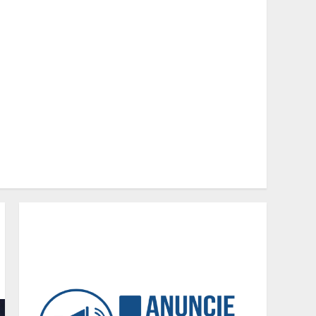
Cenário político em Minas
Gerais é redesenhado após
mudanças de alianças e
movimentações p-
artidárias
2
O legado de um pai
3
Peregrinação do Instituto
Hesed com imagem de São
Miguel chega a Montes
Claros no dia 7 de Agosto
4