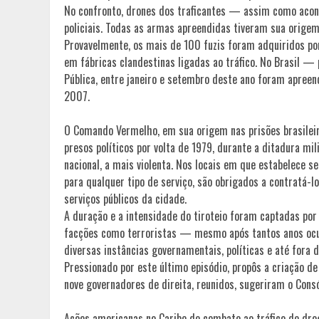
No confronto, drones dos traficantes — assim como aco
policiais. Todas as armas apreendidas tiveram sua origem
Provavelmente, os mais de 100 fuzis foram adquiridos p
em fábricas clandestinas ligadas ao tráfico. No Brasil —
Pública, entre janeiro e setembro deste ano foram apree
2007.
O Comando Vermelho, em sua origem nas prisões brasileira
presos políticos por volta de 1979, durante a ditadura mi
nacional, a mais violenta. Nos locais em que estabelece 
para qualquer tipo de serviço, são obrigados a contratá-
serviços públicos da cidade.
A duração e a intensidade do tiroteio foram captadas por 
facções como terroristas — mesmo após tantos anos ocup
diversas instâncias governamentais, políticas e até fora
Pressionado por este último episódio, propôs a criação d
nove governadores de direita, reunidos, sugeriram o Cons
Ações americanas no Caribe de combate ao tráfico de d