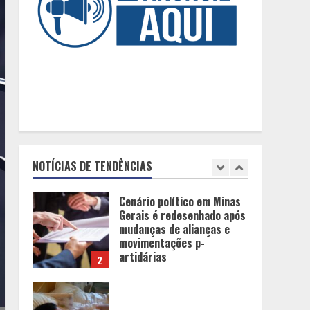
Chegada da seca
impulsiona ritmo das obras
e reforça perspectivas
para a construção civil no
DF
5
Dinheiro não basta:
mulheres revelam quais
características realmente
definem um homem de alto
NOTÍCIAS DE TENDÊNCIAS
valor
1
Cenário político em Minas
Gerais é redesenhado após
mudanças de alianças e
movimentações p-
artidárias
2