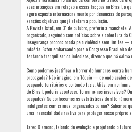
suas intenções em relação a essas facções no Brasil, o qu
agora exposta internacionalmente por denúncias de perse
sanções objetivas que já afetam a população.
A Revista IstoÉ, em 31 de outubro, preferiu a manchete “A 
organizado, seguindo com notícias sobre a cobertura da C
insegurança proporcionada pela violência sem limites — r
miséria. Estou embarcando para o Congresso Brasileiro de
tentando tranquilizar os indecisos, dizendo que há calma n
Como podemos justificar o horror de humanos contra human
propagada? Não imagino, em Tóquio — de onde acabei de 
ocupando territórios e portando fuzis. Aliás, em nenhum
do Brasil, poderia acontecer. Tornamo-nos insensíveis? Ou
ocupados? Se conhecemos as estatísticas do alto número 
indulgentes com crimes, organizados ou não? Sabemos qu
uma insensibilidade reativa para proteger nosso próprio 
Jared Diamond, falando de evolução e projetando o futuro