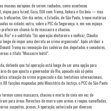
dos museus europeus de serem roubados, como aconteceu
l, viajou para Israel, Gaza, EUA com Trump, Ankara e Ucrânia — mas
 os traficantes. Um dia antes, o Estadão, de São Paulo, trouxe matérias
vadas na cidade; outra, sobre a PEC da Segurança; e, em seu espaço
que preferiram chamá-la de massacre e chacina.
 Rio” e o subtítulo “Em operação eleitoreira e ineficaz, Cláudio
 longe de impor uma derrota ao crime organizado”. Após atribuir a
de Donald Trump na renovação das cadeiras dos deputados e senadores,
rnas o título “Massacre Inútil”.
erda, defende que tal operação está longe de ser uma opção para
ário do que aposta o governador do Rio, apoiado não só pelos
ica situação do crime organizado e das tentativas internacionais,
 as 88 facções mapeadas pelo Ministério da Justiça, o PCC de São Paulo
am termos como massacre, chacina e morte de civis em vez de
ugiram para áreas florestais do morro com armas e roupas camufladas.
ários suspeitos, presos. A operação, autorizada por diversos