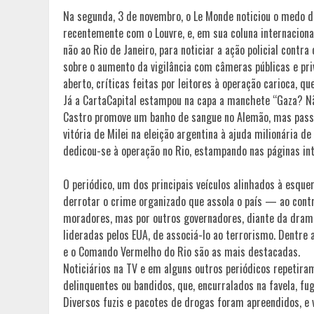
Na segunda, 3 de novembro, o Le Monde noticiou o medo 
recentemente com o Louvre, e, em sua coluna internaciona
não ao Rio de Janeiro, para noticiar a ação policial contra
sobre o aumento da vigilância com câmeras públicas e pri
aberto, críticas feitas por leitores à operação carioca, 
Já a CartaCapital estampou na capa a manchete “Gaza? Não,
Castro promove um banho de sangue no Alemão, mas passa
vitória de Milei na eleição argentina à ajuda milionária 
dedicou-se à operação no Rio, estampando nas páginas inte
O periódico, um dos principais veículos alinhados à esqu
derrotar o crime organizado que assola o país — ao contr
moradores, mas por outros governadores, diante da dramát
lideradas pelos EUA, de associá-lo ao terrorismo. Dentre
e o Comando Vermelho do Rio são as mais destacadas.
Noticiários na TV e em alguns outros periódicos repetir
delinquentes ou bandidos, que, encurralados na favela, f
Diversos fuzis e pacotes de drogas foram apreendidos, e v