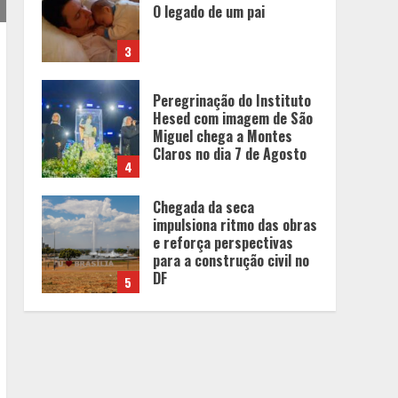
O legado de um pai
3
Peregrinação do Instituto
Hesed com imagem de São
Miguel chega a Montes
Claros no dia 7 de Agosto
4
Chegada da seca
impulsiona ritmo das obras
e reforça perspectivas
para a construção civil no
DF
5
Dinheiro não basta:
mulheres revelam quais
características realmente
definem um homem de alto
valor
1