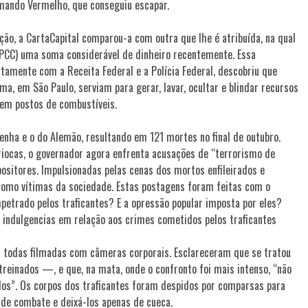
mando Vermelho, que conseguiu escapar.
ão, a CartaCapital comparou-a com outra que lhe é atribuída, na qual
(PCC) uma soma considerável de dinheiro recentemente. Essa
juntamente com a Receita Federal e a Polícia Federal, descobriu que
ma, em São Paulo, serviam para gerar, lavar, ocultar e blindar recursos
s em postos de combustíveis.
enha e o do Alemão, resultando em 121 mortes no final de outubro.
riocas, o governador agora enfrenta acusações de “terrorismo de
ositores. Impulsionadas pelas cenas dos mortos enfileirados e
como vítimas da sociedade. Estas postagens foram feitas com o
 impetrado pelos traficantes? E a opressão popular imposta por eles?
s indulgencias em relação aos crimes cometidos pelos traficantes
s todas filmadas com câmeras corporais. Esclareceram que se tratou
treinados —, e que, na mata, onde o confronto foi mais intenso, “não
dos”. Os corpos dos traficantes foram despidos por comparsas para
 de combate e deixá-los apenas de cueca.