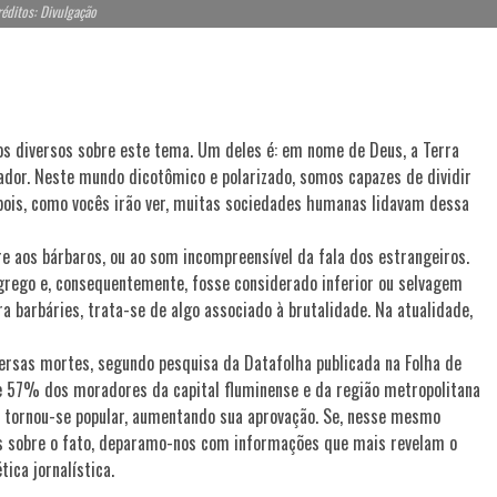
éditos: Divulgação
 diversos sobre este tema. Um deles é: em nome de Deus, a Terra
riador. Neste mundo dicotômico e polarizado, somos capazes de dividir
, pois, como vocês irão ver, muitas sociedades humanas lidavam dessa
e aos bárbaros, ou ao som incompreensível da fala dos estrangeiros.
 grego e, consequentemente, fosse considerado inferior ou selvagem
ra barbáries, trata-se de algo associado à brutalidade. Na atualidade,
versas mortes, segundo pesquisa da Datafolha publicada na Folha de
e 57% dos moradores da capital fluminense e da região metropolitana
ão tornou-se popular, aumentando sua aprovação. Se, nesse mesmo
os sobre o fato, deparamo-nos com informações que mais revelam o
tica jornalística.