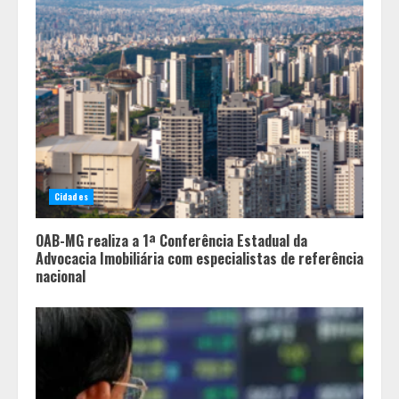
Após enchentes e tempestades,
linha emergencial já liberou R$ 89
milhões para reconstrução de
pequenos negócios em Minas
3
Encontro mundial das Cidades
Criativas da Gastronomia da
Cidades
Unesco tem a participação de BH
4
OAB-MG realiza a 1ª Conferência Estadual da
Advocacia Imobiliária com especialistas de referência
nacional