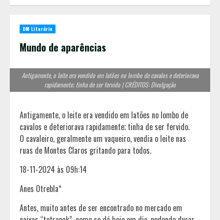
DM Literário
Mundo de aparências
Antigamente, o leite era vendido em latões no lombo de cavalos e deteriorava
rapidamente; tinha de ser fervido | CRÉDITOS: Divulgação
Antigamente, o leite era vendido em latões no lombo de
cavalos e deteriorava rapidamente; tinha de ser fervido.
O cavaleiro, geralmente um vaqueiro, vendia o leite nas
ruas de Montes Claros gritando para todos.
18-11-2024 às 09h:14
Anes Otrebla*
Antes, muito antes de ser encontrado no mercado em
caixas “tetrapak”, como se dá hoje em dia, podendo durar