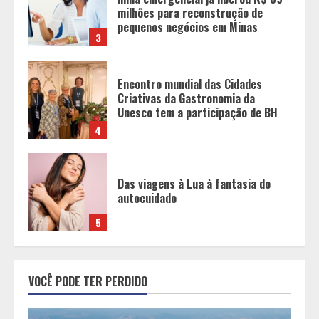
Criativas da Gastronomia da
Unesco tem a participação de BH
4
Das viagens à Lua à fantasia do
autocuidado
5
OAB-MG realiza a 1ª Conferência
Estadual da Advocacia Imobiliária
com especialistas de referência
nacional
1
China já é o presente e empresas
VOCÊ PODE TER PERDIDO
brasileiras que ignoram esse
movimento perdem competitividade
2