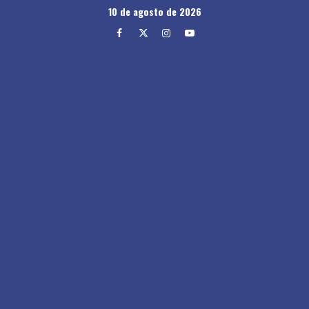
Skip
10 de agosto de 2026
to
Facebook
Twitter
Instagram
Youtube
content