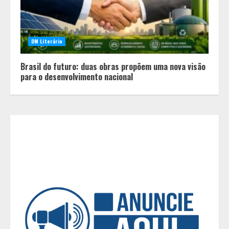
movimento perdem competitividade
2
DM Literário
Após enchentes e tempestades,
linha emergencial já liberou R$ 89
Brasil do futuro: duas obras propõem uma nova visão
milhões para reconstrução de
para o desenvolvimento nacional
pequenos negócios em Minas
3
Encontro mundial das Cidades
Criativas da Gastronomia da
Unesco tem a participação de BH
4
Das viagens à Lua à fantasia do
autocuidado
5