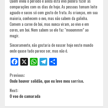
Quem viveu o período e ainda está vivo poderá fazer as
comparações com os dias de hoje. As pessoas tomam leite
aguado e sucos só com gosto de fruta. As crianças, em sua
maioria, conhecem o ovo, mas não sabem da galinha.
Comem a carne de boi, mas nunca viram, ao vivo e em
cores, um boi. Nem sabem se ele faz “mooommm” ao
mugir.
Sinceramente, não gostaria de nascer hoje neste mundo
onde quase tudo parece ser, mas não é.
Facebook
X
WhatsApp
Telegram
Share
Continue
Previous:
Onde houver solidão, que eu leve meu sorriso.
Reading
Next:
O voo do camarada