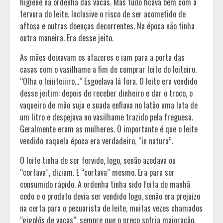
higiene na ordenha das vacas. Mas tudo ficava bem com a
fervura do leite. Inclusive o risco de ser acometido de
aftosa e outras doenças decorrentes. Na época não tinha
outra maneira. Era desse jeito.
As mães deixavam os afazeres e iam para a porta das
casas com o vasilhame a fim de comprar leite do leiteiro.
“Olha o leiiiteiiiro…” Esgoelava lá fora. O leite era vendido
desse jeitim: depois de receber dinheiro e dar o troco, o
vaqueiro de mão suja e suada enfiava no latão uma lata de
um litro e despejava no vasilhame trazido pela freguesa.
Geralmente eram as mulheres. O importante é que o leite
vendido naquela época era verdadeiro, “in natura”.
O leite tinha de ser fervido, logo, senão azedava ou
“cortava”, diziam. E “cortava” mesmo. Era para ser
consumido rápido. A ordenha tinha sido feita de manhã
cedo e o produto devia ser vendido logo, senão era prejuízo
na certa para o pecuarista de leite, muitas vezes chamados
“gigolôs de vacas”, sempre que o preço sofria majoração.