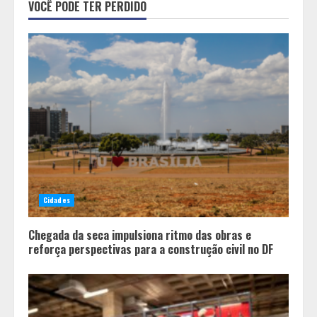
Minas+Doce- Feira e Festival da
VOCÊ PODE TER PERDIDO
Doçaria e Confeitaria Mineira
2
O Bloomsday hoje: 18 horas na vida
de Dublin sob vigilância
3
Parque do Palácio tem
programação de família no Dia dos
Cidades
Pais
4
Chegada da seca impulsiona ritmo das obras e
reforça perspectivas para a construção civil no DF