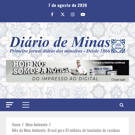
Skip
7 de agosto de 2026
to
Facebook
Twitter
Instagram
Youtube
content
Primary
Menu
Home
Meio Ambiente
Mês do Meio Ambiente: Brasil gera 81 milhões de toneladas de resíduos