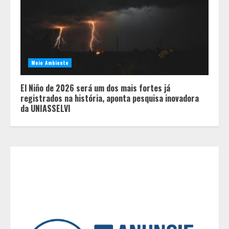
Minas+Doce- Feira e Festival da
Doçaria e Confeitaria Mineira
2
Meio Ambiente
El Niño de 2026 será um dos mais fortes já
O Bloomsday hoje: 18 horas na vida
registrados na história, aponta pesquisa inovadora
de Dublin sob vigilância
da UNIASSELVI
3
Parque do Palácio tem
programação de família no Dia dos
Pais
4
Diário de Minas e Fundação Museu
Mariano Procópio celebram um ano