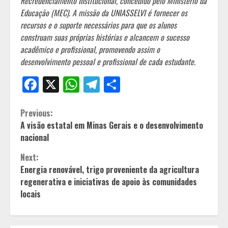
Recredenciamento Institucional, concedido pelo Ministério da
Educação (MEC). A missão da UNIASSELVI é fornecer os
recursos e o suporte necessários para que os alunos
construam suas próprias histórias e alcancem o sucesso
acadêmico e profissional, promovendo assim o
desenvolvimento pessoal e profissional de cada estudante.
Facebook
X
WhatsApp
Telegram
Share
Continue
Previous:
A visão estatal em Minas Gerais e o desenvolvimento
Reading
nacional
Next:
Energia renovável, trigo proveniente da agricultura
regenerativa e iniciativas de apoio às comunidades
locais