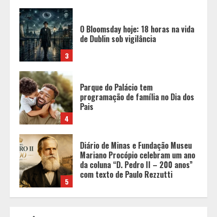
Parque do Palácio tem
programação de família no Dia dos
Pais
4
Diário de Minas e Fundação Museu
Mariano Procópio celebram um ano
da coluna “D. Pedro II – 200 anos”
com texto de Paulo Rezzutti
5
Chegada da seca impulsiona ritmo
das obras e reforça perspectivas
para a construção civil no DF
1