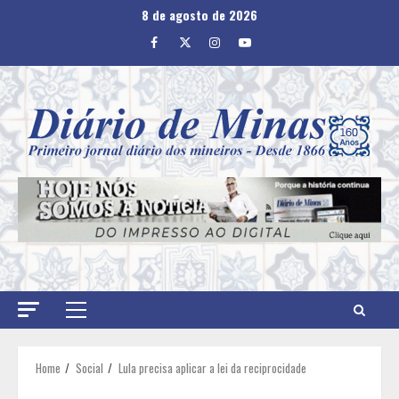
Skip
8 de agosto de 2026
to
Facebook
Twitter
Instagram
Youtube
content
Primary
Menu
Home
Social
Lula precisa aplicar a lei da reciprocidade