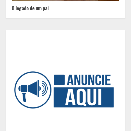
destroem um relacionamento e a
maioria dos casais nem percebe
O legado de um pai
3
Você sabia que o frio também afeta
os pneus? Veja cuidados
fundamentais antes de pegar a
estrada no inverno
4
Projeto em análise no Senado pode
transformar o WhatsApp em um
canal menos confiável para os
usuários, diz especialista
5
Entrada na escolinha não significa
o fim da amamentação: 6 dicas
para manter o aleitamento nessa
fase
1