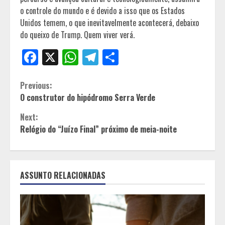
o controle do mundo e é devido a isso que os Estados
Unidos temem, o que inevitavelmente acontecerá, debaixo
do queixo de Trump. Quem viver verá.
Facebook
X
WhatsApp
Telegram
Share
Continue
Previous:
O construtor do hipódromo Serra Verde
Reading
Next:
Relógio do “Juízo Final” próximo de meia-noite
ASSUNTO RELACIONADAS