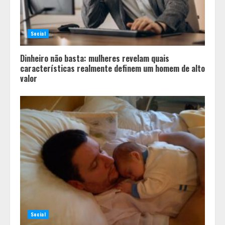
Social
Dinheiro não basta: mulheres revelam quais
características realmente definem um homem de alto
valor
Pesquisa revela atual perfil
universitário: adultos que
conciliam estudo, trabalho e
família
2
Os 10 comportamentos que mais
Social