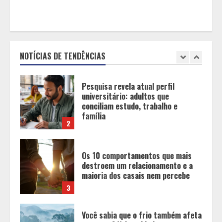
Pesquisa revela atual perfil
universitário: adultos que
conciliam estudo, trabalho e
família
NOTÍCIAS DE TENDÊNCIAS
2
Os 10 comportamentos que mais
destroem um relacionamento e a
maioria dos casais nem percebe
3
Você sabia que o frio também afeta
os pneus? Veja cuidados
fundamentais antes de pegar a
estrada no inverno
4
Projeto em análise no Senado pode