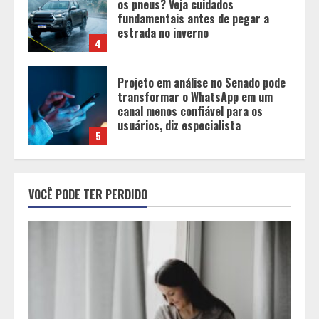
transformar o WhatsApp em um
canal menos confiável para os
usuários, diz especialista
5
Entrada na escolinha não significa
o fim da amamentação: 6 dicas
para manter o aleitamento nessa
fase
1
Pesquisa revela atual perfil
universitário: adultos que
VOCÊ PODE TER PERDIDO
conciliam estudo, trabalho e
família
2
Os 10 comportamentos que mais
destroem um relacionamento e a
maioria dos casais nem percebe