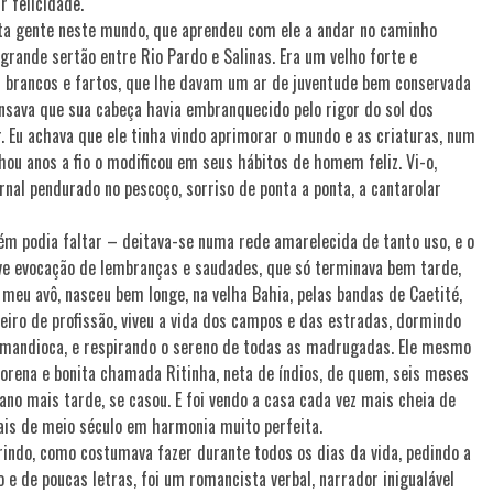
 felicidade.
ta gente neste mundo, que aprendeu com ele a andar no caminho
grande sertão entre Rio Pardo e Salinas. Era um velho forte e
 brancos e fartos, que lhe davam um ar de juventude bem conservada
nsava que sua cabeça havia embranquecido pelo rigor do sol dos
. Eu achava que ele tinha vindo aprimorar o mundo e as criaturas, num
ou anos a fio o modificou em seus hábitos de homem feliz. Vi-o,
nal pendurado no pescoço, sorriso de ponta a ponta, a cantarolar
uém podia faltar – deitava-se numa rede amarelecida de tanto uso, e o
ave evocação de lembranças e saudades, que só terminava bem tarde,
meu avô, nasceu bem longe, na velha Bahia, pelas bandas de Caetité,
peiro de profissão, viveu a vida dos campos e das estradas, dormindo
 mandioca, e respirando o sereno de todas as madrugadas. Ele mesmo
rena e bonita chamada Ritinha, neta de índios, de quem, seis meses
ano mais tarde, se casou. E foi vendo a casa cada vez mais cheia de
mais de meio século em harmonia muito perfeita.
indo, como costumava fazer durante todos os dias da vida, pedindo a
 e de poucas letras, foi um romancista verbal, narrador inigualável