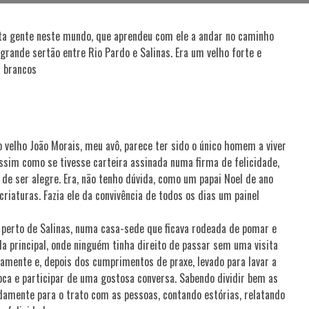
ta gente neste mundo, que aprendeu com ele a andar no caminho
grande sertão entre Rio Pardo e Salinas. Era um velho forte e
s brancos
 velho João Morais, meu avô, parece ter sido o único homem a viver
assim como se tivesse carteira assinada numa firma de felicidade,
r de ser alegre. Era, não tenho dúvida, como um papai Noel de ano
criaturas. Fazia ele da convivência de todos os dias um painel
perto de Salinas, numa casa-sede que ficava rodeada de pomar e
ada principal, onde ninguém tinha direito de passar sem uma visita
osamente e, depois dos cumprimentos de praxe, levado para lavar a
ioca e participar de uma gostosa conversa. Sabendo dividir bem as
adamente para o trato com as pessoas, contando estórias, relatando