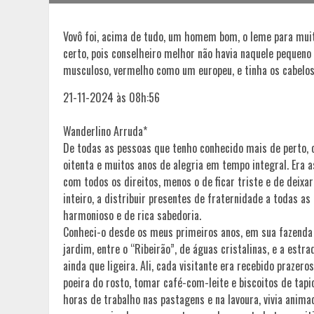
Vovô foi, acima de tudo, um homem bom, o leme para mui
certo, pois conselheiro melhor não havia naquele pequeno 
musculoso, vermelho como um europeu, e tinha os cabelo
21-11-2024 às 08h:56
Wanderlino Arruda*
De todas as pessoas que tenho conhecido mais de perto, o
oitenta e muitos anos de alegria em tempo integral. Era 
com todos os direitos, menos o de ficar triste e de deixa
inteiro, a distribuir presentes de fraternidade a todas as 
harmonioso e de rica sabedoria.
Conheci-o desde os meus primeiros anos, em sua fazenda 
jardim, entre o “Ribeirão”, de águas cristalinas, e a estr
ainda que ligeira. Ali, cada visitante era recebido prazer
poeira do rosto, tomar café-com-leite e biscoitos de tap
horas de trabalho nas pastagens e na lavoura, vivia anim