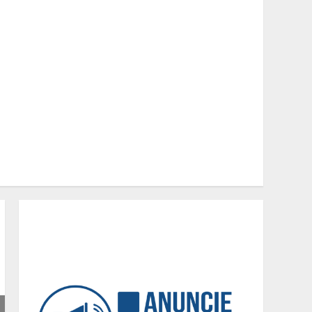
Minas+Doce- Feira e
Festival da Doçaria e
Confeitaria Mineira
2
O Bloomsday hoje: 18 horas
na vida de Dublin sob
vigilância
3
Parque do Palácio tem
programação de família no
Dia dos Pais
4