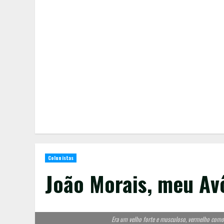
Colunistas
João Morais, meu Av
Era um velho forte e musculoso, vermelho como