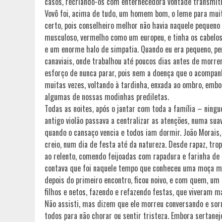
casos, recriando-os com enternecedora vontade transmitir
Vovô foi, acima de tudo, um homem bom, o leme para mui
certo, pois conselheiro melhor não havia naquele pequeno 
musculoso, vermelho como um europeu, e tinha os cabelos
e um enorme halo de simpatia. Quando eu era pequeno, pe
canaviais, onde trabalhou até poucos dias antes de morrer
esforço de nunca parar, pois nem a doença que o acompanh
muitas vezes, voltando à tardinha, enxada ao ombro, embor
algumas de nossas modinhas prediletas.
Todas as noites, após o jantar com toda a família – ning
antigo violão passava a centralizar as atenções, numa su
quando o cansaço vencia e todos iam dormir. João Morais, 
creio, num dia de festa até da natureza. Desde rapaz, tro
ao relento, comendo feijoadas com rapadura e farinha de
contava que foi naquele tempo que conheceu uma moça mo
depois do primeiro encontro, ficou noivo, e com quem, um 
filhos e netos, fazendo e refazendo festas, que viveram 
Não assisti, mas dizem que ele morreu conversando e sorr
todos para não chorar ou sentir tristeza. Embora sertanejo