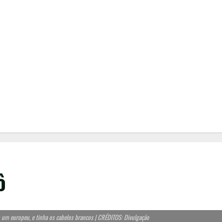
ô
 um europeu, e tinha os cabelos brancos | CRÉDITOS: Divulgação