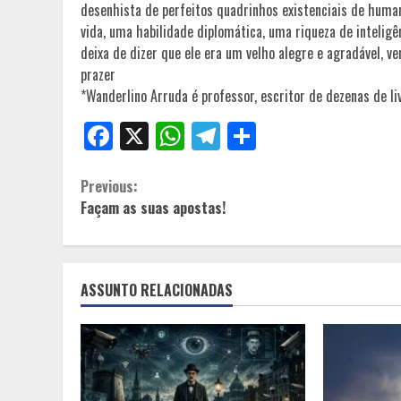
desenhista de perfeitos quadrinhos existenciais de huma
vida, uma habilidade diplomática, uma riqueza de inteli
deixa de dizer que ele era um velho alegre e agradável, 
prazer
*Wanderlino Arruda é professor, escritor de dezenas de li
Facebook
X
WhatsApp
Telegram
Share
Continue
Previous:
Façam as suas apostas!
Reading
ASSUNTO RELACIONADAS