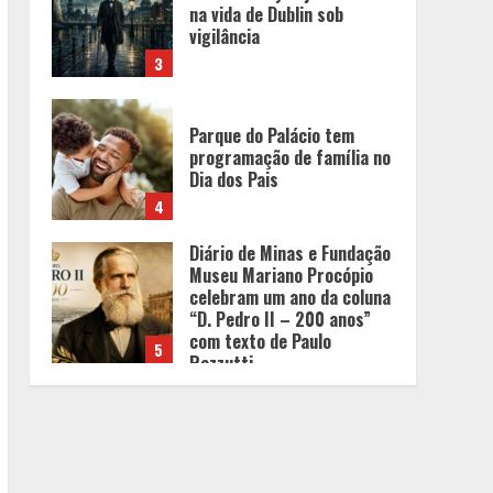
na vida de Dublin sob
vigilância
3
Parque do Palácio tem
programação de família no
Dia dos Pais
4
Diário de Minas e Fundação
Museu Mariano Procópio
celebram um ano da coluna
“D. Pedro II – 200 anos”
com texto de Paulo
5
Rezzutti
Chegada da seca
impulsiona ritmo das obras
e reforça perspectivas
para a construção civil no
DF
1