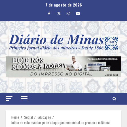
Skip
7 de agosto de 2026
to
Facebook
Twitter
Instagram
Youtube
content
Primary
Menu
Home
Social
Educação
Início da vida escolar pede adaptação emocional na primeira infância