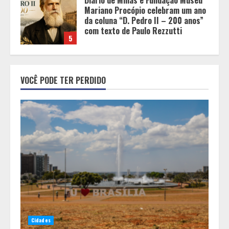
Chegada da seca impulsiona ritmo
das obras e reforça perspectivas
para a construção civil no DF
1
Minas+Doce- Feira e Festival da
VOCÊ PODE TER PERDIDO
Doçaria e Confeitaria Mineira
2
O Bloomsday hoje: 18 horas na vida
de Dublin sob vigilância
3
Parque do Palácio tem
programação de família no Dia dos
Cidades
Pais