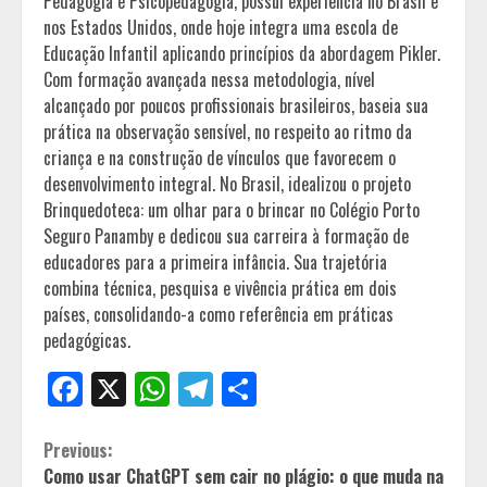
Pedagogia e Psicopedagogia, possui experiência no Brasil e
nos Estados Unidos, onde hoje integra uma escola de
Educação Infantil aplicando princípios da abordagem Pikler.
Com formação avançada nessa metodologia, nível
alcançado por poucos profissionais brasileiros, baseia sua
prática na observação sensível, no respeito ao ritmo da
criança e na construção de vínculos que favorecem o
desenvolvimento integral. No Brasil, idealizou o projeto
Brinquedoteca: um olhar para o brincar no Colégio Porto
Seguro Panamby e dedicou sua carreira à formação de
educadores para a primeira infância. Sua trajetória
combina técnica, pesquisa e vivência prática em dois
países, consolidando-a como referência em práticas
pedagógicas.
Facebook
X
WhatsApp
Telegram
Share
Continue
Previous:
Como usar ChatGPT sem cair no plágio: o que muda na