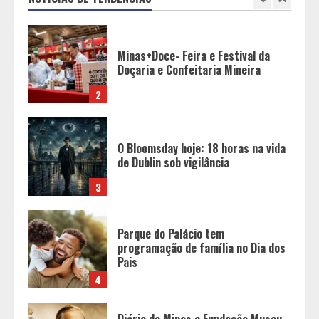
2
O Bloomsday hoje: 18 horas na vida
de Dublin sob vigilância
3
Parque do Palácio tem
programação de família no Dia dos
Pais
4
Diário de Minas e Fundação Museu
Mariano Procópio celebram um ano
da coluna “D. Pedro II – 200 anos”
com texto de Paulo Rezzutti
5