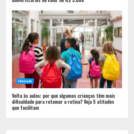
universitários no valor de R$ 3.000
Minas+Doce- Feira e Festival da
Doçaria e Confeitaria Mineira
2
Educação
Volta às aulas: por que algumas crianças têm mais
O Bloomsday hoje: 18 horas na vida
dificuldade para retomar a rotina? Veja 5 atitudes
de Dublin sob vigilância
que facilitam
3
Parque do Palácio tem