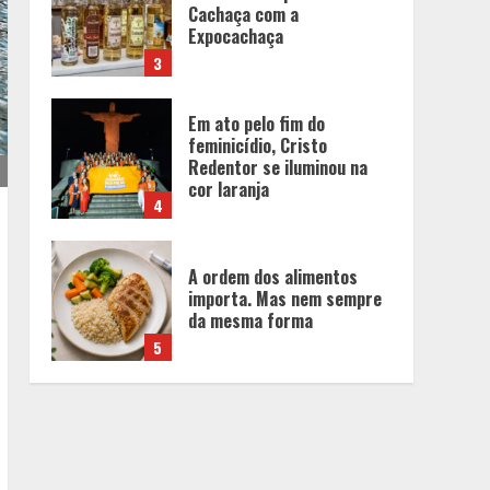
feminicídio, Cristo
Redentor se iluminou na
cor laranja
4
A ordem dos alimentos
importa. Mas nem sempre
da mesma forma
5
“Vozes da Memória”
resgata no samba a
história da população
negra
1
Parque do Palácio tem
programação de família no
Dia dos Pais
2