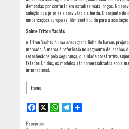
demandas por conforto em estadias mais longas. No convé
solução que prioriza a convivência a bordo. O conjunto de
embarcações europeias, têm contribuído para a aceitaçã
Sobre Triton Yachts
A Triton Yachts é uma consagrada linha de barcos projeta
mercado. A marca é referência no segmento de lanchas d
reconhecidos pela segurança, qualidade construtiva, supo
Estados Unidos, os modelos são comercializados sob a m
internacional.
Home
Facebook
X
WhatsApp
Telegram
Share
Continue
Previous: