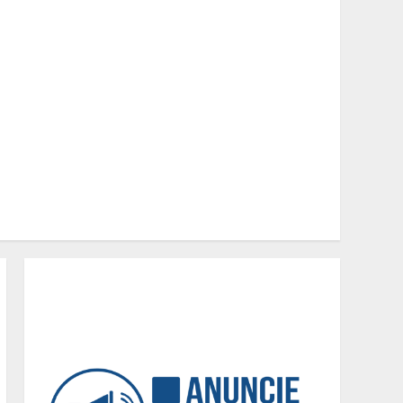
Dia dos Pais
2
BH será a Capital da
Cachaça com a
Expocachaça
3
Em ato pelo fim do
feminicídio, Cristo
Redentor se iluminou na
cor laranja
4
A ordem dos alimentos
importa. Mas nem sempre
da mesma forma
5