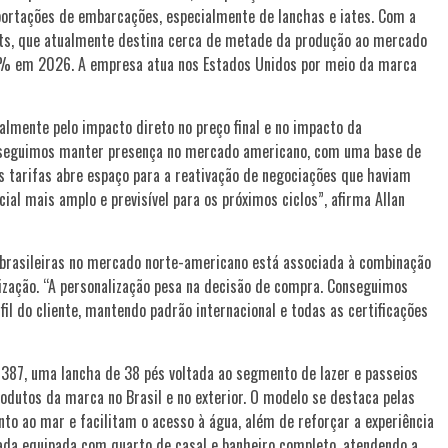
xportações de embarcações, especialmente de lanchas e iates. Com a
hts, que atualmente destina cerca de metade da produção ao mercado
60% em 2026. A empresa atua nos Estados Unidos por meio da marca
almente pelo impacto direto no preço final e no impacto da
onseguimos manter presença no mercado americano, com uma base de
s tarifas abre espaço para a reativação de negociações que haviam
al mais amplo e previsível para os próximos ciclos”, afirma Allan
 brasileiras no mercado norte-americano está associada à combinação
mização. “A personalização pesa na decisão de compra. Conseguimos
il do cliente, mantendo padrão internacional e todas as certificações
 387, uma lancha de 38 pés voltada ao segmento de lazer e passeios
odutos da marca no Brasil e no exterior. O modelo se destaca pelas
unto ao mar e facilitam o acesso à água, além de reforçar a experiência
ada equipada com quarto de casal e banheiro completo, atendendo a