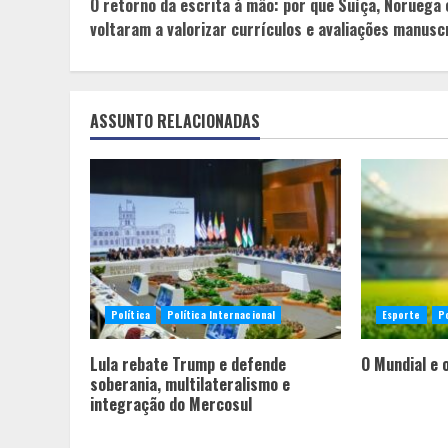
O retorno da escrita à mão: por que Suíça, Noruega 
Reading
voltaram a valorizar currículos e avaliações manusc
ASSUNTO RELACIONADAS
Política
Política Internacional
Esporte
Po
Lula rebate Trump e defende
O Mundial e 
soberania, multilateralismo e
integração do Mercosul