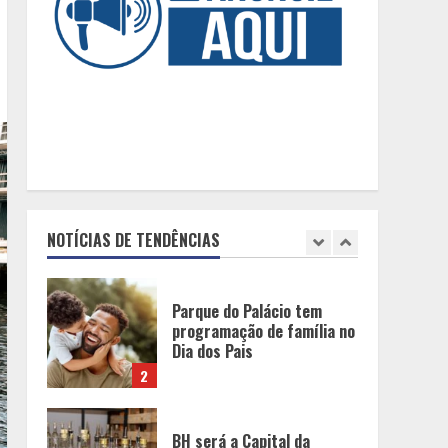
“Vozes da Memória”
resgata no samba a
história da população
negra
1
Parque do Palácio tem
programação de família no
Dia dos Pais
NOTÍCIAS DE TENDÊNCIAS
2
BH será a Capital da
Cachaça com a
Expocachaça
3
Em ato pelo fim do