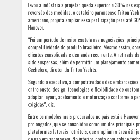
levou a indústria a projetar queda superior a 30% nas e
reversão das medidas, o estaleiro paranaense Triton Yac
americano, projeta ampliar essa participação para até 
Hanover.
“Foi um período de maior cautela nas negociações, princip
competitividade do produto brasileiro. Mesmo assim, c
clientes consolidada e demanda recorrente. A retirada da
sido suspensas, além de permitir um planejamento comerci
Cechelero, diretor da Triton Yachts.
Segundo o executivo, a competitividade das embarcações
entre custo, design, tecnologias e flexibilidade de custo
adaptar layout, acabamento e motorização conforme o perf
exigidas”, diz.
Entre os modelos mais procurados no país está a Hanover
prolongados, que se consolidou como um dos principais pr
plataformas laterais retráteis, que ampliam a área útil j
de uso em ancoragem. No interior, conta com cabine fech