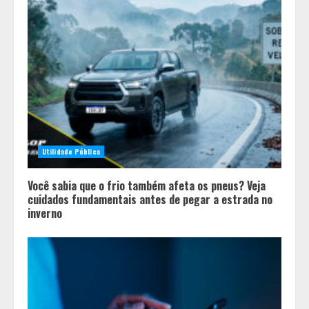
Médicos Sem Fronteiras: a
situação do Ebola na República
Democrática do Congo é mais
crítica do que nunca
3
Eleições e economia: incertezas
políticas podem influenciar
investimentos e o consumo em
Utilidade Pública
Minas Gerais
4
Você sabia que o frio também afeta os pneus? Veja
cuidados fundamentais antes de pegar a estrada no
inverno