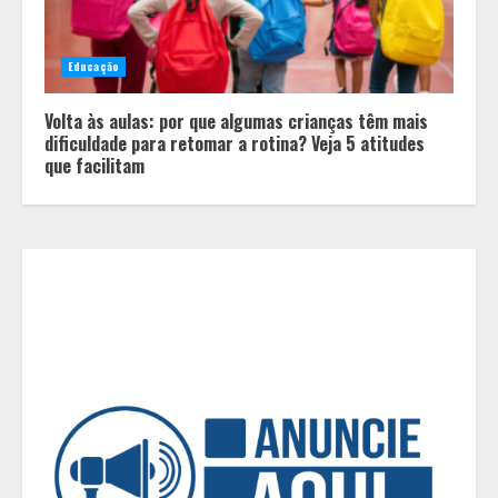
canal menos confiável para os
usuários, diz especialista
2
Educação
Médicos Sem Fronteiras: a
Volta às aulas: por que algumas crianças têm mais
situação do Ebola na República
dificuldade para retomar a rotina? Veja 5 atitudes
Democrática do Congo é mais
que facilitam
crítica do que nunca
3
Eleições e economia: incertezas
políticas podem influenciar
investimentos e o consumo em
Minas Gerais
4
Concurso O Quilo é Nosso-
Restaurante Beggiato é eleito o
melhor restaurante a quilo de
Minas Gerais
5