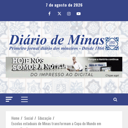
Skip
7 de agosto de 2026
to
Facebook
Twitter
Instagram
Youtube
content
Primary
Menu
Home
Social
Educação
Escolas estaduais de Minas transformam a Copa do Mundo em