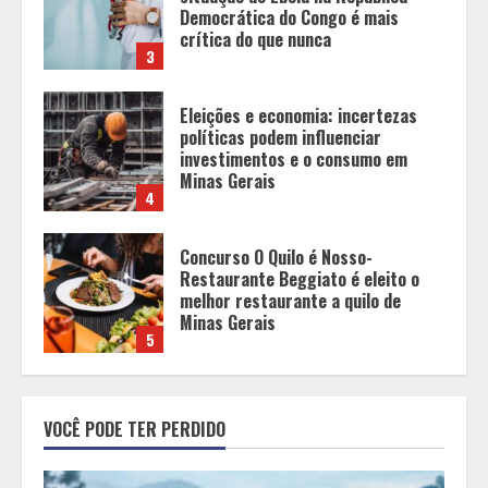
investimentos e o consumo em
Minas Gerais
4
Concurso O Quilo é Nosso-
Restaurante Beggiato é eleito o
melhor restaurante a quilo de
Minas Gerais
5
Você sabia que o frio também afeta
os pneus? Veja cuidados
fundamentais antes de pegar a
estrada no inverno
1
Projeto em análise no Senado pode
transformar o WhatsApp em um
VOCÊ PODE TER PERDIDO
canal menos confiável para os
usuários, diz especialista
2