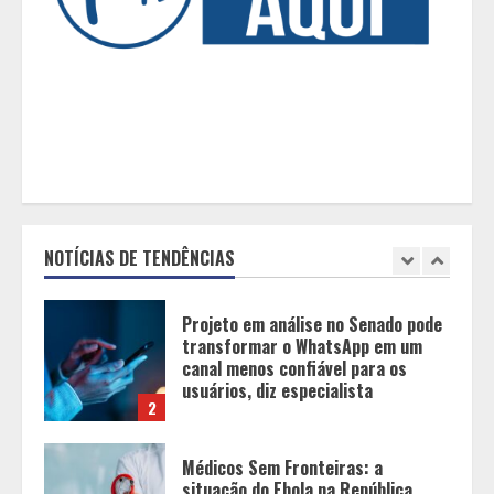
Você sabia que o frio também afeta
os pneus? Veja cuidados
fundamentais antes de pegar a
estrada no inverno
1
Projeto em análise no Senado pode
transformar o WhatsApp em um
canal menos confiável para os
usuários, diz especialista
NOTÍCIAS DE TENDÊNCIAS
2
Médicos Sem Fronteiras: a
situação do Ebola na República
Democrática do Congo é mais
crítica do que nunca
3
Eleições e economia: incertezas
políticas podem influenciar