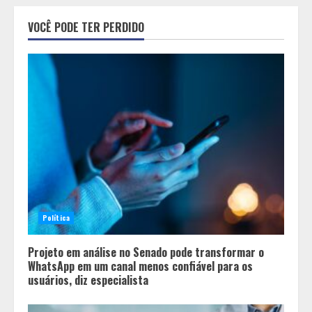
Médicos Sem Fronteiras: a
situação do Ebola na República
VOCÊ PODE TER PERDIDO
Democrática do Congo é mais
crítica do que nunca
2
Eleições e economia: incertezas
políticas podem influenciar
investimentos e o consumo em
Minas Gerais
3
Concurso O Quilo é Nosso-
Restaurante Beggiato é eleito o
melhor restaurante a quilo de
Política
Minas Gerais
4
Projeto em análise no Senado pode transformar o
WhatsApp em um canal menos confiável para os
usuários, diz especialista