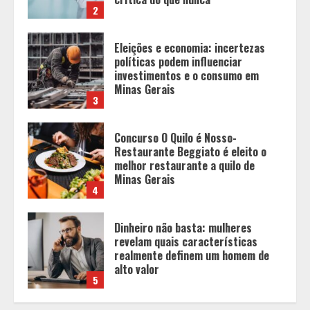
3
Concurso O Quilo é Nosso-
Restaurante Beggiato é eleito o
melhor restaurante a quilo de
Minas Gerais
4
Dinheiro não basta: mulheres
revelam quais características
realmente definem um homem de
alto valor
5
Projeto em análise no Senado pode
transformar o WhatsApp em um
canal menos confiável para os
usuários, diz especialista
1