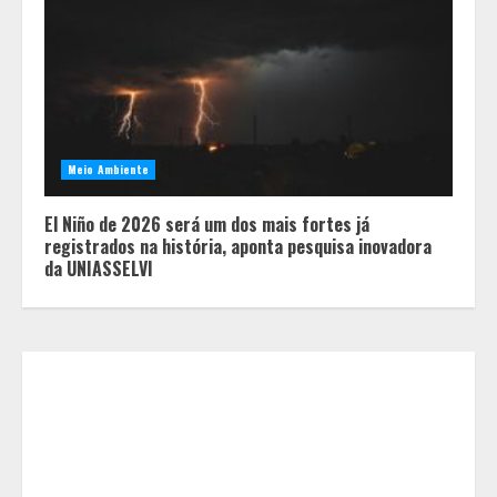
Médicos Sem Fronteiras: a
situação do Ebola na República
Democrática do Congo é mais
crítica do que nunca
2
Meio Ambiente
Eleições e economia: incertezas
El Niño de 2026 será um dos mais fortes já
políticas podem influenciar
registrados na história, aponta pesquisa inovadora
investimentos e o consumo em
da UNIASSELVI
Minas Gerais
3
Concurso O Quilo é Nosso-
Restaurante Beggiato é eleito o
melhor restaurante a quilo de
Minas Gerais
4
Dinheiro não basta: mulheres