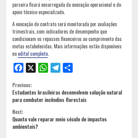
parceira ficará encarregada da execução operacional e do
apoio técnico especializado.
A execução do contrato será monitorada por avaliações
trimestrais, com indicadores de desempenho que
condicionam os repasses financeiros ao cumprimento das
metas estabelecidas. Mais informações estão disponíveis
no
edital completo
.
Facebook
X
WhatsApp
Telegram
Share
Continue
Previous:
Estudantes brasileiras desenvolvem solução natural
Reading
para combater incêndios florestais
Next:
Quanto vale reparar meio século de impactos
ambientais?