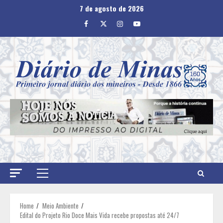
Skip
7 de agosto de 2026
to
Facebook
Twitter
Instagram
Youtube
content
Primary
Menu
Home
Meio Ambiente
Edital do Projeto Rio Doce Mais Vida recebe propostas até 24/7