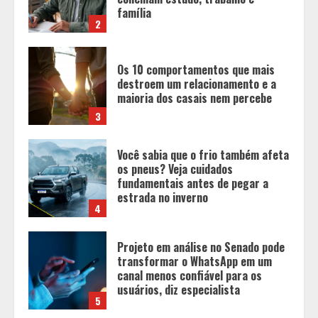
maioria dos casais nem percebe
3
Você sabia que o frio também afeta
os pneus? Veja cuidados
fundamentais antes de pegar a
estrada no inverno
4
Projeto em análise no Senado pode
transformar o WhatsApp em um
canal menos confiável para os
usuários, diz especialista
5
Entrada na escolinha não significa
o fim da amamentação: 6 dicas
para manter o aleitamento nessa
fase
1