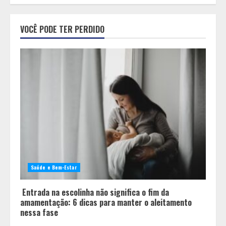
Pesquisa revela atual perfil
universitário: adultos que
VOCÊ PODE TER PERDIDO
conciliam estudo, trabalho e
família
2
Os 10 comportamentos que mais
destroem um relacionamento e a
maioria dos casais nem percebe
3
Você sabia que o frio também afeta
os pneus? Veja cuidados
fundamentais antes de pegar a
Saúde e Bem-Estar
estrada no inverno
4
Entrada na escolinha não significa o fim da
amamentação: 6 dicas para manter o aleitamento
nessa fase