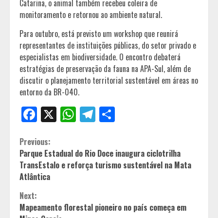
Catarina, o animal também recebeu coleira de
monitoramento e retornou ao ambiente natural.
Para outubro, está previsto um workshop que reunirá
representantes de instituições públicas, do setor privado e
especialistas em biodiversidade. O encontro debaterá
estratégias de preservação da fauna na APA-Sul, além de
discutir o planejamento territorial sustentável em áreas no
entorno da BR-040.
Facebook
X
WhatsApp
Telegram
Share
Continue
Previous:
Parque Estadual do Rio Doce inaugura ciclotrilha
Reading
TransEstalo e reforça turismo sustentável na Mata
Atlântica
Next:
Mapeamento florestal pioneiro no país começa em