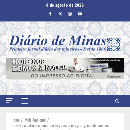
Skip
8 de agosto de 2026
to
Facebook
Twitter
Instagram
Youtube
content
Primary
Menu
Home
Meio Ambiente
De volta à natureza: onça-parda passa a integrar grupo de animais