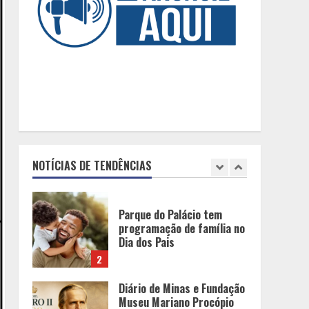
Horizonte
5
O Bloomsday hoje: 18 horas
na vida de Dublin sob
vigilância
1
Parque do Palácio tem
programação de família no
NOTÍCIAS DE TENDÊNCIAS
Dia dos Pais
2
Diário de Minas e Fundação
Museu Mariano Procópio
celebram um ano da coluna
“D. Pedro II – 200 anos”
com texto de Paulo
3
Rezzutti