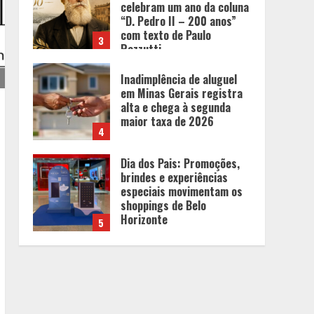
Inadimplência de aluguel
em Minas Gerais registra
alta e chega à segunda
maior taxa de 2026
4
Dia dos Pais: Promoções,
brindes e experiências
especiais movimentam os
shoppings de Belo
Horizonte
5
O Bloomsday hoje: 18 horas
na vida de Dublin sob
vigilância
1
Parque do Palácio tem
programação de família no