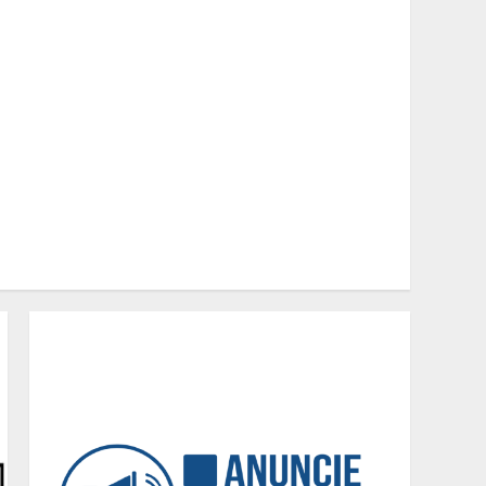
Parque do Palácio tem
programação de família no
Dia dos Pais
2
Diário de Minas e Fundação
Museu Mariano Procópio
celebram um ano da coluna
“D. Pedro II – 200 anos”
com texto de Paulo
3
Rezzutti
Inadimplência de aluguel
em Minas Gerais registra
alta e chega à segunda
maior taxa de 2026
4
Dia dos Pais: Promoções,
brindes e experiências
especiais movimentam os
shoppings de Belo