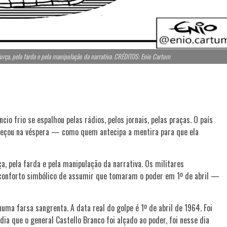
força, pela farda e pela manipulação da narrativa. CRÉDITOS: Enio Cartum
io frio se espalhou pelas rádios, pelos jornais, pelas praças. O país
meçou na véspera — como quem antecipa a mentira para que ela
a, pela farda e pela manipulação da narrativa. Os militares
sconforto simbólico de assumir que tomaram o poder em 1º de abril —
ma farsa sangrenta. A data real do golpe é 1º de abril de 1964. Foi
ia que o general Castello Branco foi alçado ao poder, foi nesse dia