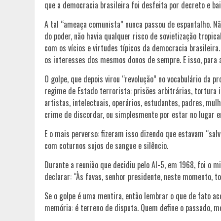
que a democracia brasileira foi desfeita por decreto e bai
A tal “ameaça comunista” nunca passou de espantalho. Nã
do poder, não havia qualquer risco de sovietização tropica
com os vícios e virtudes típicos da democracia brasilei
os interesses dos mesmos donos de sempre. E isso, para a e
O golpe, que depois virou “revolução” no vocabulário da p
regime de Estado terrorista: prisões arbitrárias, tortura 
artistas, intelectuais, operários, estudantes, padres,
crime de discordar, ou simplesmente por estar no lugar e
E o mais perverso: fizeram isso dizendo que estavam “sa
com coturnos sujos de sangue e silêncio.
Durante a reunião que decidiu pelo AI-5, em 1968, foi o m
declarar: “Às favas, senhor presidente, neste momento, to
Se o golpe é uma mentira, então lembrar o que de fato aco
memória: é terreno de disputa. Quem define o passado, mo