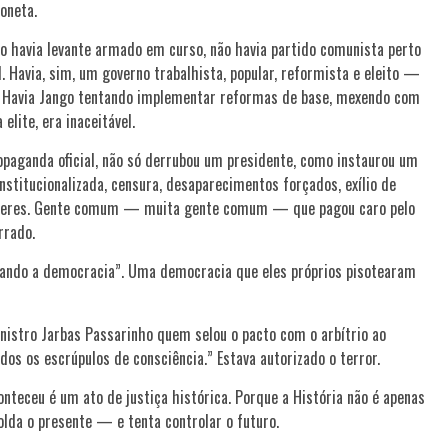
oneta.
o havia levante armado em curso, não havia partido comunista perto
l. Havia, sim, um governo trabalhista, popular, reformista e eleito —
ra. Havia Jango tentando implementar reformas de base, mexendo com
lite, era inaceitável.
ropaganda oficial, não só derrubou um presidente, como instaurou um
institucionalizada, censura, desaparecimentos forçados, exílio de
 mulheres. Gente comum — muita gente comum — que pagou caro pelo
rrado.
lvando a democracia”. Uma democracia que eles próprios pisotearam
inistro Jarbas Passarinho quem selou o pacto com o arbítrio ao
dos os escrúpulos de consciência.” Estava autorizado o terror.
nteceu é um ato de justiça histórica. Porque a História não é apenas
lda o presente — e tenta controlar o futuro.