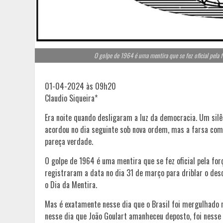
O golpe de 1964 é uma mentira que se fez oficial pela 
01-04-2024 às 09h20
Claudio Siqueira*
Era noite quando desligaram a luz da democracia. Um silênc
acordou no dia seguinte sob nova ordem, mas a farsa co
pareça verdade.
O golpe de 1964 é uma mentira que se fez oficial pela forç
registraram a data no dia 31 de março para driblar o de
o Dia da Mentira.
Mas é exatamente nesse dia que o Brasil foi mergulhado nu
nesse dia que João Goulart amanheceu deposto, foi nesse d