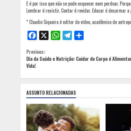
E é por isso que não se pode esquecer nem perdoar. Porque
Lembrar é resistir. Contar é revidar. Educar é desarmar 
* Claudio Siqueira é editor de vídeo, acadêmico de antrop
Facebook
X
WhatsApp
Telegram
Share
Continue
Previous:
Dia da Saúde e Nutrição: Cuidar do Corpo é Alimenta
Reading
Vida!
ASSUNTO RELACIONADAS