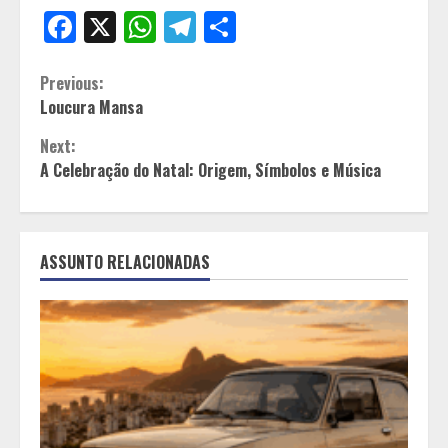
Facebook
X
WhatsApp
Telegram
Share
Continue
Previous:
Loucura Mansa
Reading
Next:
A Celebração do Natal: Origem, Símbolos e Música
ASSUNTO RELACIONADAS