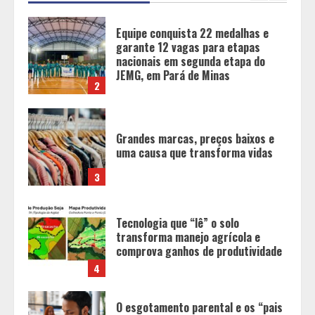
Grandes marcas, preços baixos e
uma causa que transforma vidas
3
Tecnologia que “lê” o solo
transforma manejo agrícola e
comprova ganhos de produtividade
4
O esgotamento parental e os “pais
perfeitos” da internet: Como a
busca por uma criação idealizada
afeta a saúde mental da família
5
Tecnologia muda papel do
professor, que passa de