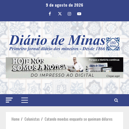
Skip
9 de agosto de 2026
to
Facebook
Twitter
Instagram
Youtube
content
Primary
Menu
Home
Colunistas
Catando moedas enquanto se queimam dólares