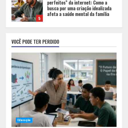
transmissor de conteúdo a
designer de experiências de
aprendizagem
1
Equipe conquista 22 medalhas e
garante 12 vagas para etapas
VOCÊ PODE TER PERDIDO
nacionais em segunda etapa do
JEMG, em Pará de Minas
2
Grandes marcas, preços baixos e
uma causa que transforma vidas
3
Tecnologia que “lê” o solo
transforma manejo agrícola e
Educação
comprova ganhos de produtividade