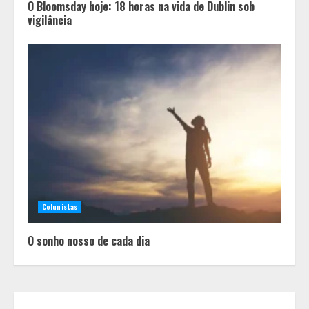
O Bloomsday hoje: 18 horas na vida de Dublin sob
vigilância
Equipe conquista 22 medalhas e
garante 12 vagas para etapas
nacionais em segunda etapa do
JEMG, em Pará de Minas
2
Colunistas
Grandes marcas, preços baixos e
uma causa que transforma vidas
O sonho nosso de cada dia
3
Tecnologia que “lê” o solo