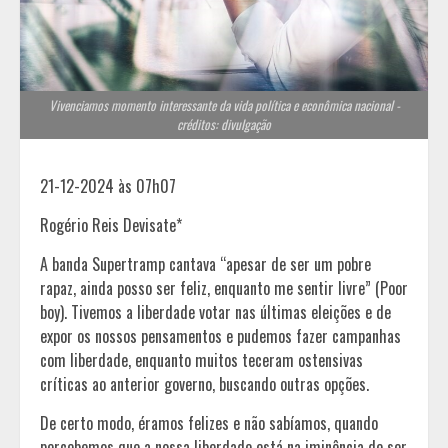
Vivenciamos momento interessante da vida política e econômica nacional -
créditos: divulgação
21-12-2024 às 07h07
Rogério Reis Devisate*
A banda Supertramp cantava “apesar de ser um pobre
rapaz, ainda posso ser feliz, enquanto me sentir livre” (Poor
boy). Tivemos a liberdade votar nas últimas eleições e de
expor os nossos pensamentos e pudemos fazer campanhas
com liberdade, enquanto muitos teceram ostensivas
críticas ao anterior governo, buscando outras opções.
De certo modo, éramos felizes e não sabíamos, quando
percebemos que a nossa liberdade está na iminência de ser