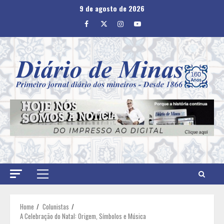
Skip
9 de agosto de 2026
to
Facebook
Twitter
Instagram
Youtube
content
Primary
Menu
Home
Colunistas
A Celebração do Natal: Origem, Símbolos e Música