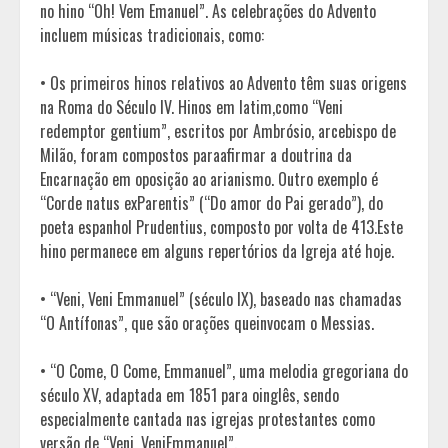
no hino “Oh! Vem Emanuel”. As celebrações do Advento
incluem músicas tradicionais, como:
• Os primeiros hinos relativos ao Advento têm suas origens
na Roma do Século IV. Hinos em latim,como “Veni
redemptor gentium”, escritos por Ambrósio, arcebispo de
Milão, foram compostos paraafirmar a doutrina da
Encarnação em oposição ao arianismo. Outro exemplo é
“Corde natus exParentis” (“Do amor do Pai gerado”), do
poeta espanhol Prudentius, composto por volta de 413.Este
hino permanece em alguns repertórios da Igreja até hoje.
• “Veni, Veni Emmanuel” (século IX), baseado nas chamadas
“O Antífonas”, que são orações queinvocam o Messias.
• “O Come, O Come, Emmanuel”, uma melodia gregoriana do
século XV, adaptada em 1851 para oinglês, sendo
especialmente cantada nas igrejas protestantes como
versão de “Veni, VeniEmmanuel”.