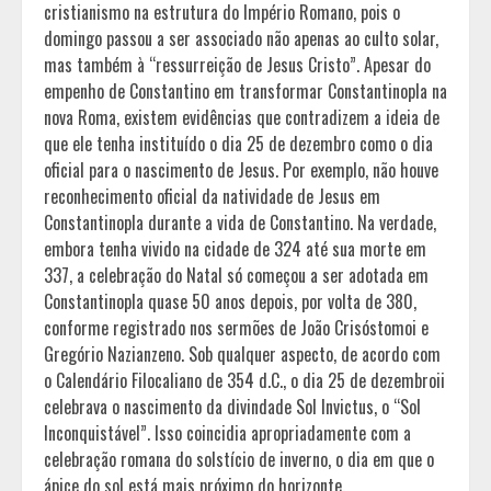
cristianismo na estrutura do Império Romano, pois o
domingo passou a ser associado não apenas ao culto solar,
mas também à “ressurreição de Jesus Cristo”. Apesar do
empenho de Constantino em transformar Constantinopla na
nova Roma, existem evidências que contradizem a ideia de
que ele tenha instituído o dia 25 de dezembro como o dia
oficial para o nascimento de Jesus. Por exemplo, não houve
reconhecimento oficial da natividade de Jesus em
Constantinopla durante a vida de Constantino. Na verdade,
embora tenha vivido na cidade de 324 até sua morte em
337, a celebração do Natal só começou a ser adotada em
Constantinopla quase 50 anos depois, por volta de 380,
conforme registrado nos sermões de João Crisóstomoi e
Gregório Nazianzeno. Sob qualquer aspecto, de acordo com
o Calendário Filocaliano de 354 d.C., o dia 25 de dezembroii
celebrava o nascimento da divindade Sol Invictus, o “Sol
Inconquistável”. Isso coincidia apropriadamente com a
celebração romana do solstício de inverno, o dia em que o
ápice do sol está mais próximo do horizonte.