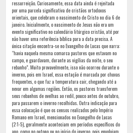
ressurreição. Curiosamente, essa data ainda é rejeitada
por uma parcela significativa de cristãos ortodoxos
orientais, que celebram o nascimento de Cristo no dia 6 de
janeiro. Inicialmente, o nascimento de Jesus não era um
evento significativo no calendário litúrgico cristão, até por
não haver uma referência bíblica para a data precisa. A
única citação encontra-se no Evangelho de Lucas que narra:
“havia naquela mesma comarca pastores que estavam no
campo, e guardavam, durante as vigílias da noite, o seu
rebanho”. Muito provavelmente, isso não ocorreu durante o
inverno, pois em Israel, essa estação é marcada por chuvas
frequentes, o que faz a temperatura cair, chegando até a
nevar em algumas regiões. Então, os pastores transferem
seus rebanhos de ovelhas ao redil, pouco antes de outubro,
para passarem o inverno recolhidas. Outra indicação para
essa colocação é que os censos realizados pelo Império
Romano em Israel, mencionados no Evangelho de Lucas
(2:1-5), geralmente aconteciam em períodos específicos do
ano, como no outono ou no início do inverno, pois envolviam