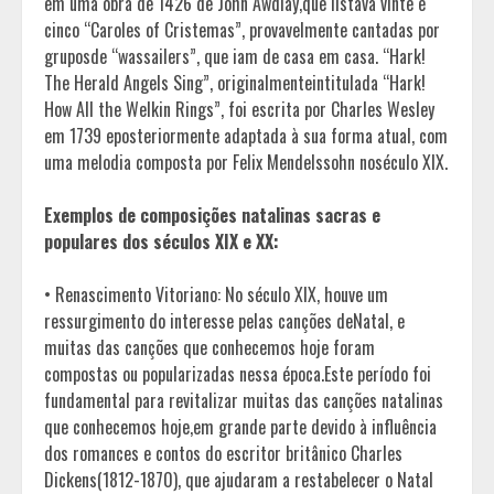
em uma obra de 1426 de John Awdlay,que listava vinte e
cinco “Caroles of Cristemas”, provavelmente cantadas por
gruposde “wassailers”, que iam de casa em casa. “Hark!
The Herald Angels Sing”, originalmenteintitulada “Hark!
How All the Welkin Rings”, foi escrita por Charles Wesley
em 1739 eposteriormente adaptada à sua forma atual, com
uma melodia composta por Felix Mendelssohn noséculo XIX.
Exemplos de composições natalinas sacras e
populares dos séculos XIX e XX:
• Renascimento Vitoriano: No século XIX, houve um
ressurgimento do interesse pelas canções deNatal, e
muitas das canções que conhecemos hoje foram
compostas ou popularizadas nessa época.Este período foi
fundamental para revitalizar muitas das canções natalinas
que conhecemos hoje,em grande parte devido à influência
dos romances e contos do escritor britânico Charles
Dickens(1812-1870), que ajudaram a restabelecer o Natal