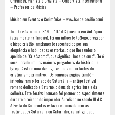
Organista, Pianista e Cravista – Concertista Internacional
– Professor de Música
Músico em Eventos e Cerimônias – www.handelcecilio.comi
João Crisóstomo (c. 349 – 407 d.C.), nasceu em Antióquia
(atualmente na Turquia), foi um influente teólogo, pregador
e bispo cristão, amplamente reconhecido por sua
eloquência e habilidades oratórias, o que lhe rendeu o
apelido de “Crisóstomo”, que significa “boca de ouro”. Ele é
considerado um dos maiores pregadores da história da
Igreja Cristã e uma das figuras mais importantes do
cristianismo primitivo.ii Os romanos pagãos também
introduziram o feriado de Saturnália – antigo festival
romano dedicado a Saturno, o deus da agricultura e da
colheita. Este festival romano foi promovido especialmente
durante o reinado do imperador Aureliano no século III d.C
A Festa do Sol invictus estava relacionada com as
festividades Saturnalia ou Saturnalia, na antiguidade