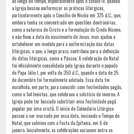
ao longo do tempo, especialmente após o século IV, quando
a Igreja buscou uniformizar as práticas litúrgicas,
particularmente após o Concílio de Nicéia em 325 d.C., que,
embora tenha se concentrado em questões doutrinárias,
como a natureza de Cristo e a formulação do Credo Niceno,
e não fixou a data do nascimento de Jesus, mas ajudou a
estabelecer um modelo para a uniformização das datas
litúrgicas, o que, a longo prazo, contribuiu para a definição
de datas litúrgicas, como a Páscoa. A celebração do Natal
foi oficialmente consolidada pela Igreja durante o papado
de Papa Júlio I, por volta de 350 d.C., quando a data de 25
de dezembro foi formalmente adotada. Essa data foi
escolhida, em parte, para coincidir com festividades pagãs,
como o Sol Invictus, que celebrava o solstício de inverno. A
Igreja pode ter buscado substituir uma festividade pagã
popular por uma cristã. O início do Calendário Litúrgico
passou a ser marcado por essa data, iniciando o Tempo de
Natal, que culmina com a Festa da Epifania, em 6 de
janeiro. Inicialmente, as celebrações variavam entre as