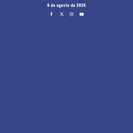
Skip
6 de agosto de 2026
to
Facebook
Twitter
Instagram
Youtube
content