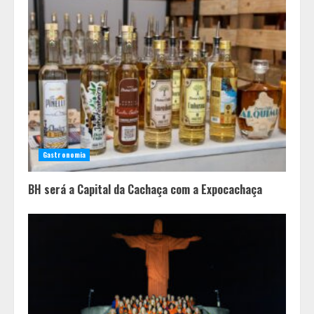
A ordem dos alimentos importa.
Mas nem sempre da mesma forma
3
Casa de apostas: por que a maioria
dos apostadores perde dinheiro?
Gastronomia
4
BH será a Capital da Cachaça com a Expocachaça