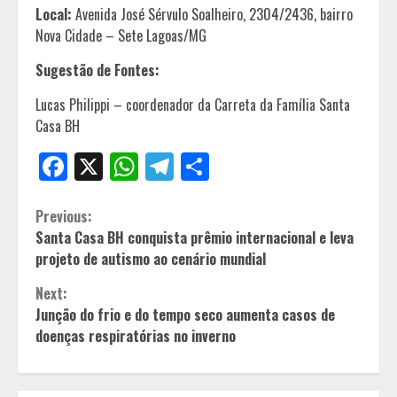
Local:
Avenida José Sérvulo Soalheiro, 2304/2436, bairro
Nova Cidade – Sete Lagoas/MG
Sugestão de Fontes:
Lucas Philippi – coordenador da Carreta da Família Santa
Casa BH
Facebook
X
WhatsApp
Telegram
Share
Continue
Previous:
Santa Casa BH conquista prêmio internacional e leva
Reading
projeto de autismo ao cenário mundial
Next:
Junção do frio e do tempo seco aumenta casos de
doenças respiratórias no inverno