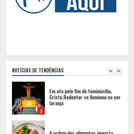
BH será a Capital da Cachaça com a
Expocachaça
1
Em ato pelo fim do feminicídio,
Cristo Redentor se iluminou na cor
laranja
NOTÍCIAS DE TENDÊNCIAS
2
A ordem dos alimentos importa.
Mas nem sempre da mesma forma
3
Casa de apostas: por que a maioria