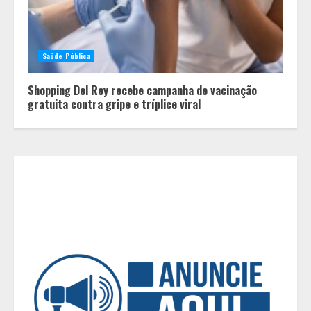
laranja
2
Saúde Pública
A ordem dos alimentos importa.
Shopping Del Rey recebe campanha de vacinação
Mas nem sempre da mesma forma
gratuita contra gripe e tríplice viral
3
Casa de apostas: por que a maioria
dos apostadores perde dinheiro?
4
De acessórios para o carro a peças
de vestuário, lista reúne diversas
opções para presentear neste Dia
dos Pais
5