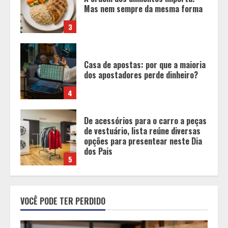
dos apostadores perde dinheiro?
4
De acessórios para o carro a peças
de vestuário, lista reúne diversas
opções para presentear neste Dia
dos Pais
5
BH será a Capital da Cachaça com a
Expocachaça
1
Em ato pelo fim do feminicídio,
VOCÊ PODE TER PERDIDO
Cristo Redentor se iluminou na cor
laranja
2