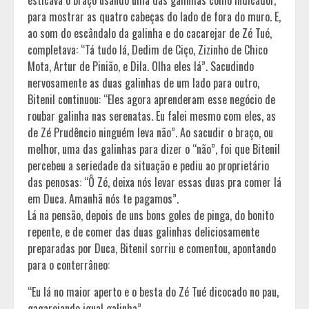
esticava o braço usando uma das galinhas como indicador,
para mostrar as quatro cabeças do lado de fora do muro. E,
ao som do escândalo da galinha e do cacarejar de Zé Tué,
completava: “Tá tudo lá, Dedim de Ciço, Zizinho de Chico
Mota, Artur de Pinião, e Dila. Olha eles lá”. Sacudindo
nervosamente as duas galinhas de um lado para outro,
Bitenil continuou: “Eles agora aprenderam esse negócio de
roubar galinha nas serenatas. Eu falei mesmo com eles, as
de Zé Prudêncio ninguém leva não”. Ao sacudir o braço, ou
melhor, uma das galinhas para dizer o “não”, foi que Bitenil
percebeu a seriedade da situação e pediu ao proprietário
das penosas: “Ô Zé, deixa nós levar essas duas pra comer lá
em Duca. Amanhã nós te pagamos”.
Lá na pensão, depois de uns bons goles de pinga, do bonito
repente, e de comer das duas galinhas deliciosamente
preparadas por Duca, Bitenil sorriu e comentou, apontando
para o conterrâneo:
“Eu lá no maior aperto e o besta do Zé Tué dicocado no pau,
gagarejando igual galinha”.