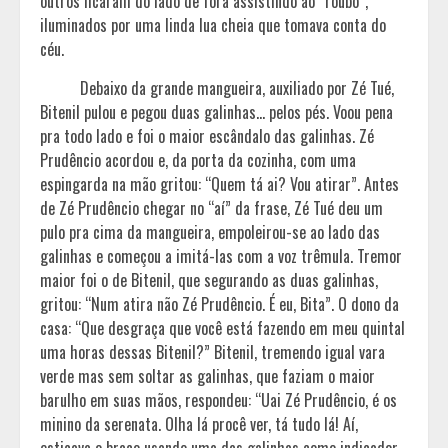
outros ficaram do lado de fora assistindo ao “roubo”,
iluminados por uma linda lua cheia que tomava conta do
céu.
Debaixo da grande mangueira, auxiliado por Zé Tué,
Bitenil pulou e pegou duas galinhas… pelos pés. Voou pena
pra todo lado e foi o maior escândalo das galinhas. Zé
Prudêncio acordou e, da porta da cozinha, com uma
espingarda na mão gritou: “Quem tá ai? Vou atirar”. Antes
de Zé Prudêncio chegar no “aí” da frase, Zé Tué deu um
pulo pra cima da mangueira, empoleirou-se ao lado das
galinhas e começou a imitá-las com a voz trêmula. Tremor
maior foi o de Bitenil, que segurando as duas galinhas,
gritou: “Num atira não Zé Prudêncio. É eu, Bita”. O dono da
casa: “Que desgraça que você está fazendo em meu quintal
uma horas dessas Bitenil?” Bitenil, tremendo igual vara
verde mas sem soltar as galinhas, que faziam o maior
barulho em suas mãos, respondeu: “Uai Zé Prudêncio, é os
minino da serenata. Olha lá procê ver, tá tudo lá! Aí,