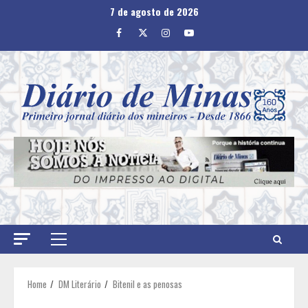
Skip
7 de agosto de 2026
to
Facebook
Twitter
Instagram
Youtube
content
Primary
Menu
Home
DM Literário
Bitenil e as penosas