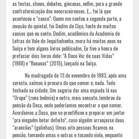
as festas, shows, debates, gincanas, enfim, para a grande
confraternização dos neocruzeirenses. E… foi lá que
aconteceu o “causo”. Quem me contou a segunda parte, a
invasão do quintal, foi Dedim de Ciço, fonte de muitos
causos que eu conto. Dedim, acadêmico da Academia de
Letras do Vale do Jequitinhonha, mora há muitos anos na
Suíça e tem alguns livros publicados. Eu tive a honra de
prefaciar dois livros dele: “A Doce Voz de suas Vidas”
(1988) e “Bananas” (2015), lançado na Suíça.
Na madrugada de 13 de novembro de 1983, após uma
seresta, saímos à procura do que comer e, nada. Tudo
fechado na cidade. Um sugeriu dar uma espiada lá nas
“Oropa” (zona boêmia) e outro, mais sensato, lembrou da
pensão da Duca, onde poderíamos encontrar o que comer.
Acordamos a Duca, que se prontificou a preparar um jantar
“pra ninguém botar defeito”, caso alguém arranjasse duas
“arancõas” (galinhas). Umas oito pessoas ficamos na
pensão, tomando umas e outras e tocando viola, enquanto