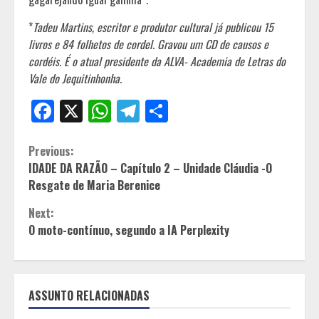
*
Tadeu Martins, escritor e produtor cultural já publicou 15
livros e 84 folhetos de cordel. Gravou um CD de causos e
cordéis. É o atual presidente da ALVA- Academia de Letras do
Vale do Jequitinhonha.
Facebook
X
WhatsApp
Telegram
Share
Continue
Previous:
IDADE DA RAZÃO – Capítulo 2 – Unidade Cláudia -O
Reading
Resgate de Maria Berenice
Next:
O moto-contínuo, segundo a IA Perplexity
ASSUNTO RELACIONADAS