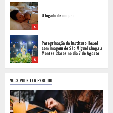
Peregrinação do Instituto Hesed
com imagem de São Miguel chega a
Montes Claros no dia 7 de Agosto
5
Concurso O Quilo é Nosso-
Restaurante Beggiato é eleito o
melhor restaurante a quilo de
Minas Gerais
1
Dinheiro não basta: mulheres
revelam quais características
VOCÊ PODE TER PERDIDO
realmente definem um homem de
alto valor
2
Cenário político em Minas Gerais é
redesenhado após mudanças de