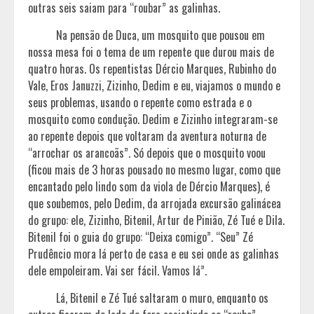
outras seis saiam para “roubar” as galinhas.
Na pensão de Duca, um mosquito que pousou em
nossa mesa foi o tema de um repente que durou mais de
quatro horas. Os repentistas Dércio Marques, Rubinho do
Vale, Eros Januzzi, Zizinho, Dedim e eu, viajamos o mundo e
seus problemas, usando o repente como estrada e o
mosquito como condução. Dedim e Zizinho integraram-se
ao repente depois que voltaram da aventura noturna de
“arrochar os arancoãs”. Só depois que o mosquito voou
(ficou mais de 3 horas pousado no mesmo lugar, como que
encantado pelo lindo som da viola de Dércio Marques), é
que soubemos, pelo Dedim, da arrojada excursão galinácea
do grupo: ele, Zizinho, Bitenil, Artur de Pinião, Zé Tué e Dila.
Bitenil foi o guia do grupo: “Deixa comigo”. “Seu” Zé
Prudêncio mora lá perto de casa e eu sei onde as galinhas
dele empoleiram. Vai ser fácil. Vamos lá”.
Lá, Bitenil e Zé Tué saltaram o muro, enquanto os