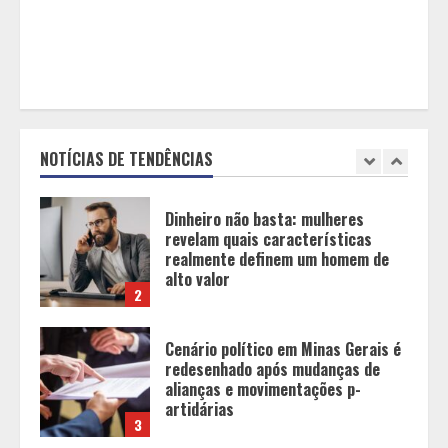
Minas Gerais
1
Dinheiro não basta: mulheres
revelam quais características
realmente definem um homem de
alto valor
NOTÍCIAS DE TENDÊNCIAS
2
Cenário político em Minas Gerais é
redesenhado após mudanças de
alianças e movimentações p-
artidárias
3
O legado de um pai
4