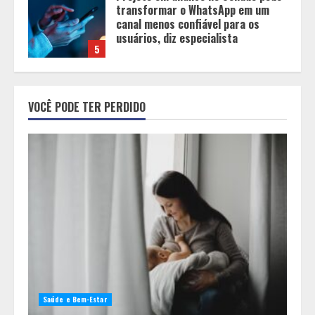
o fim da amamentação: 6 dicas
para manter o aleitamento nessa
fase
1
Pesquisa revela atual perfil
universitário: adultos que
VOCÊ PODE TER PERDIDO
conciliam estudo, trabalho e
família
2
Os 10 comportamentos que mais
destroem um relacionamento e a
maioria dos casais nem percebe
3
Você sabia que o frio também afeta
os pneus? Veja cuidados
fundamentais antes de pegar a
Saúde e Bem-Estar
estrada no inverno