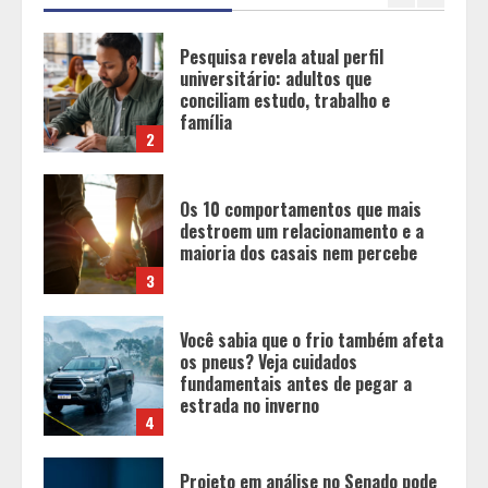
Os 10 comportamentos que mais
destroem um relacionamento e a
maioria dos casais nem percebe
3
Você sabia que o frio também afeta
os pneus? Veja cuidados
fundamentais antes de pegar a
estrada no inverno
4
Projeto em análise no Senado pode
transformar o WhatsApp em um
canal menos confiável para os
usuários, diz especialista
5
Entrada na escolinha não significa