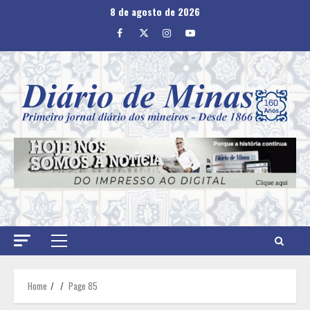
Skip
8 de agosto de 2026
to
Facebook
Twitter
Instagram
Youtube
content
Primary
Menu
Home
Page 85