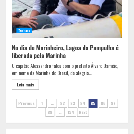
Turismo
No dia do Marinheiro, Lagoa da Pampulha é
Pesquisa revela atual perfil
liberada pela Marinha
universitário: adultos que
conciliam estudo, trabalho e
O capitão Alessandro falou com o prefeito Álvaro Damião,
família
em nome da Marinha do Brasil, da alegria...
2
Leia mais
Os 10 comportamentos que mais
destroem um relacionamento e a
Paginação
Previous
1
…
82
83
84
85
86
87
maioria dos casais nem percebe
3
88
…
194
Next
de
posts
Você sabia que o frio também afeta