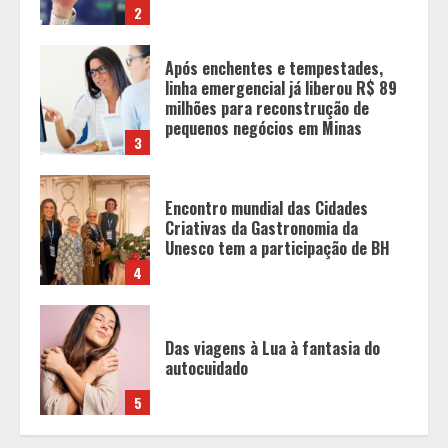
3
Encontro mundial das Cidades
Criativas da Gastronomia da
Unesco tem a participação de BH
4
Das viagens à Lua à fantasia do
autocuidado
5
OAB-MG realiza a 1ª Conferência
Estadual da Advocacia Imobiliária
com especialistas de referência
nacional
1