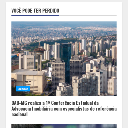
China já é o presente e empresas
VOCÊ PODE TER PERDIDO
brasileiras que ignoram esse
movimento perdem competitividade
2
Após enchentes e tempestades,
linha emergencial já liberou R$ 89
milhões para reconstrução de
pequenos negócios em Minas
3
Encontro mundial das Cidades
Criativas da Gastronomia da
Cidades
Unesco tem a participação de BH
4
OAB-MG realiza a 1ª Conferência Estadual da
Advocacia Imobiliária com especialistas de referência
nacional