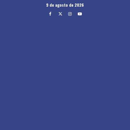
Skip
9 de agosto de 2026
to
Facebook
Twitter
Instagram
Youtube
content