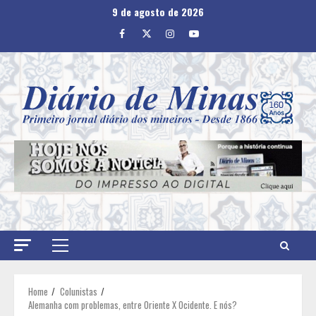
Skip
9 de agosto de 2026
to
Facebook
Twitter
Instagram
Youtube
content
Primary
Menu
Home
Colunistas
Alemanha com problemas, entre Oriente X Ocidente. E nós?