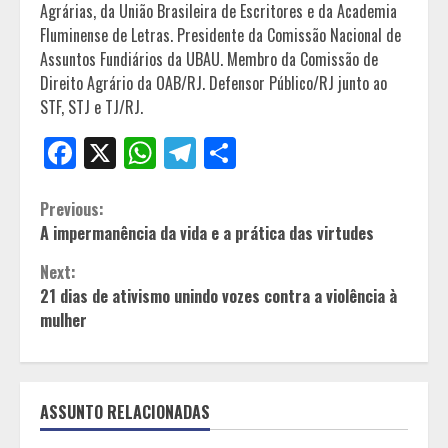
Agrárias, da União Brasileira de Escritores e da Academia
Fluminense de Letras. Presidente da Comissão Nacional de
Assuntos Fundiários da UBAU. Membro da Comissão de
Direito Agrário da OAB/RJ. Defensor Público/RJ junto ao
STF, STJ e TJ/RJ.
Facebook
X
WhatsApp
Telegram
Share
Continue
Previous:
A impermanência da vida e a prática das virtudes
Reading
Next:
21 dias de ativismo unindo vozes contra a violência à
mulher
ASSUNTO RELACIONADAS