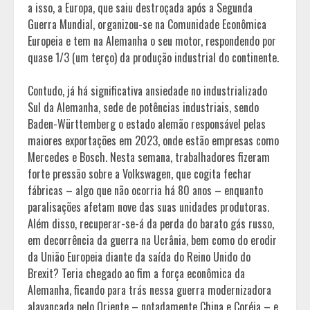
a isso, a Europa, que saiu destroçada após a Segunda
Guerra Mundial, organizou-se na Comunidade Econômica
Europeia e tem na Alemanha o seu motor, respondendo por
quase 1/3 (um terço) da produção industrial do continente.
Contudo, já há significativa ansiedade no industrializado
Sul da Alemanha, sede de potências industriais, sendo
Baden-Württemberg o estado alemão responsável pelas
maiores exportações em 2023, onde estão empresas como
Mercedes e Bosch. Nesta semana, trabalhadores fizeram
forte pressão sobre a Volkswagen, que cogita fechar
fábricas – algo que não ocorria há 80 anos – enquanto
paralisações afetam nove das suas unidades produtoras.
Além disso, recuperar-se-á da perda do barato gás russo,
em decorrência da guerra na Ucrânia, bem como do erodir
da União Europeia diante da saída do Reino Unido do
Brexit? Teria chegado ao fim a força econômica da
Alemanha, ficando para trás nessa guerra modernizadora
alavancada pelo Oriente – notadamente China e Coréia – e