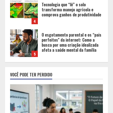
O esgotamento parental e os “pais
perfeitos” da internet: Como a
busca por uma criação idealizada
afeta a saúde mental da família
5
Tecnologia muda papel do
professor, que passa de
transmissor de conteúdo a
designer de experiências de
aprendizagem
1
Equipe conquista 22 medalhas e
garante 12 vagas para etapas
VOCÊ PODE TER PERDIDO
nacionais em segunda etapa do
JEMG, em Pará de Minas
2
Grandes marcas, preços baixos e
uma causa que transforma vidas