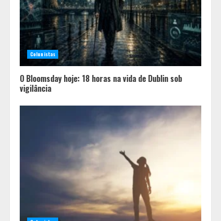
Colunistas
O Bloomsday hoje: 18 horas na vida de Dublin sob
vigilância
Equipe conquista 22 medalhas e
garante 12 vagas para etapas
nacionais em segunda etapa do
JEMG, em Pará de Minas
2