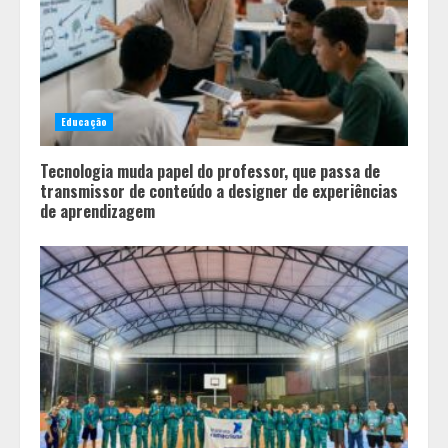
3
Tecnologia que “lê” o solo
transforma manejo agrícola e
Educação
comprova ganhos de produtividade
4
Tecnologia muda papel do professor, que passa de
transmissor de conteúdo a designer de experiências
de aprendizagem