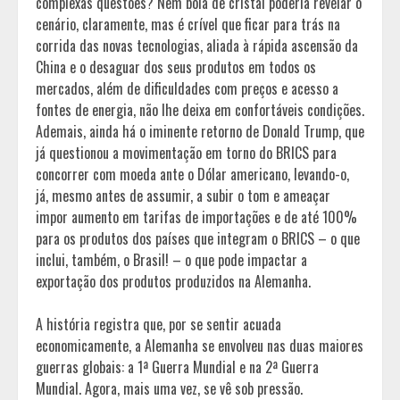
complexas questões? Nem bola de cristal poderia revelar o
cenário, claramente, mas é crível que ficar para trás na
corrida das novas tecnologias, aliada à rápida ascensão da
China e o desaguar dos seus produtos em todos os
mercados, além de dificuldades com preços e acesso a
fontes de energia, não lhe deixa em confortáveis condições.
Ademais, ainda há o iminente retorno de Donald Trump, que
já questionou a movimentação em torno do BRICS para
concorrer com moeda ante o Dólar americano, levando-o,
já, mesmo antes de assumir, a subir o tom e ameaçar
impor aumento em tarifas de importações e de até 100%
para os produtos dos países que integram o BRICS – o que
inclui, também, o Brasil! – o que pode impactar a
exportação dos produtos produzidos na Alemanha.
A história registra que, por se sentir acuada
economicamente, a Alemanha se envolveu nas duas maiores
guerras globais: a 1ª Guerra Mundial e na 2ª Guerra
Mundial. Agora, mais uma vez, se vê sob pressão.