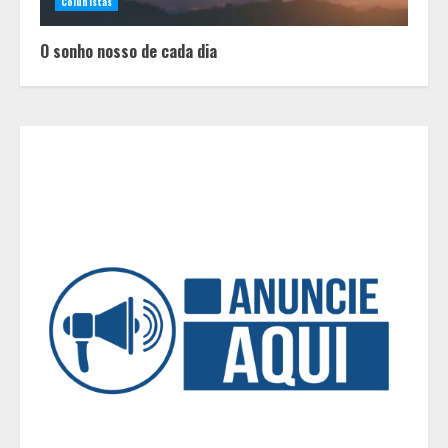
Colunistas
Grandes marcas, preços baixos e
uma causa que transforma vidas
O sonho nosso de cada dia
3
Tecnologia que “lê” o solo
transforma manejo agrícola e
comprova ganhos de produtividade
4
O esgotamento parental e os “pais
perfeitos” da internet: Como a
busca por uma criação idealizada
afeta a saúde mental da família
5
Tecnologia muda papel do
professor, que passa de
transmissor de conteúdo a
designer de experiências de