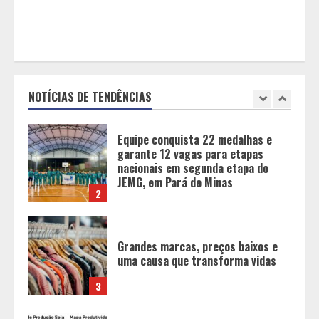
aprendizagem
1
Equipe conquista 22 medalhas e
garante 12 vagas para etapas
nacionais em segunda etapa do
JEMG, em Pará de Minas
NOTÍCIAS DE TENDÊNCIAS
2
Grandes marcas, preços baixos e
uma causa que transforma vidas
3
Tecnologia que “lê” o solo
transforma manejo agrícola e
comprova ganhos de produtividade
4