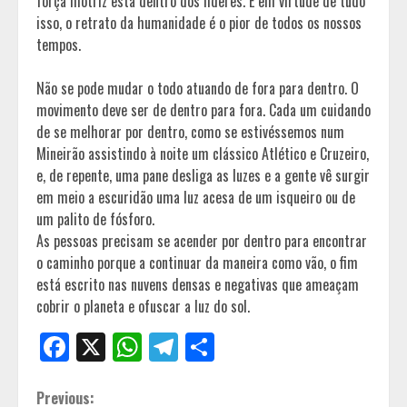
força motriz está dentro dos líderes. E em virtude de tudo
isso, o retrato da humanidade é o pior de todos os nossos
tempos.
Não se pode mudar o todo atuando de fora para dentro. O
movimento deve ser de dentro para fora. Cada um cuidando
de se melhorar por dentro, como se estivéssemos num
Mineirão assistindo à noite um clássico Atlético e Cruzeiro,
e, de repente, uma pane desliga as luzes e a gente vê surgir
em meio a escuridão uma luz acesa de um isqueiro ou de
um palito de fósforo.
As pessoas precisam se acender por dentro para encontrar
o caminho porque a continuar da maneira como vão, o fim
está escrito nas nuvens densas e negativas que ameaçam
cobrir o planeta e ofuscar a luz do sol.
Facebook
X
WhatsApp
Telegram
Share
Continue
Previous: