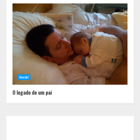
Alpinismo nas redes sociais: a
ciência por trás do BIRGing e do
CORFing praticados na internet
2
Social
Fui impactado, agora é tarde!
O legado de um pai
3
Vice-Almirante Gustavo Garriga
comanda o maior e o mais
importante Distrito Naval do Brasil
4