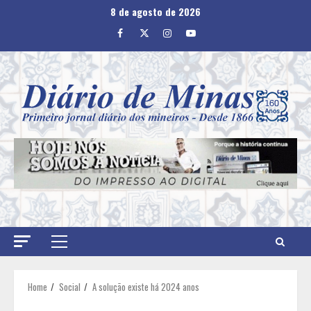
Skip
8 de agosto de 2026
to
Facebook
Twitter
Instagram
Youtube
content
Primary
Menu
Home
Social
A solução existe há 2024 anos