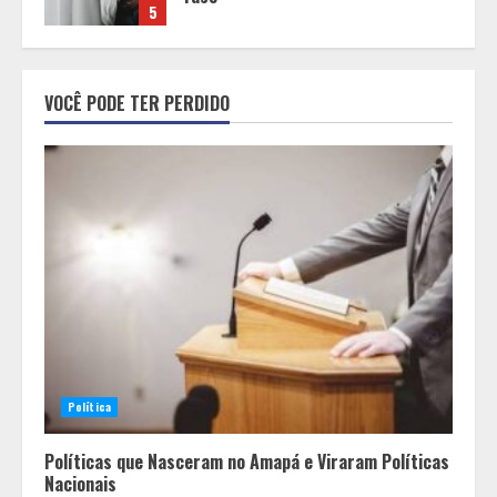
1
Alpinismo nas redes sociais: a
VOCÊ PODE TER PERDIDO
ciência por trás do BIRGing e do
CORFing praticados na internet
2
Fui impactado, agora é tarde!
3
Vice-Almirante Gustavo Garriga
comanda o maior e o mais
Política
importante Distrito Naval do Brasil
4
Políticas que Nasceram no Amapá e Viraram Políticas
Nacionais