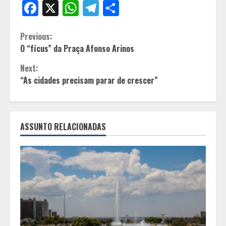
Facebook
X
WhatsApp
Telegram
Share
Continue
Previous:
O “fícus” da Praça Afonso Arinos
Reading
Next:
“As cidades precisam parar de crescer”
ASSUNTO RELACIONADAS