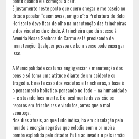
ponte quando ela começou a cair.
É justamente neste ponto que quero chegar e me baseio no
ditado popular “quem avisa, amigo é”: a Prefeitura de Belo
Horizonte deve ficar de olho na manutenção das trincheiras
e dos viadutos da cidade. A trincheira que dá acesso à
Avenida Nossa Senhora do Carmo está precisando de
manutenção. Qualquer pessoa de bom senso pode enxergar
isso.
A Municipalidade costuma negligenciar a manutenção dos
bens e só toma uma atitude diante de um acidente ou
tragédia. E neste caso dos viadutos e trincheiras, a base é
o pensamento holístico: pensando no todo – na humanidade
– e atuando localmente. E o localmente da vez são os
reparos em trincheiras e viadutos, antes que o mal
aconteça.
Nos dias atuais, ao que tudo indica, há em circulação pelo
mundo a energia negativa que eclodiu com a primeira
bomba explodida pelo ditador Putin ao invadir o país irmão