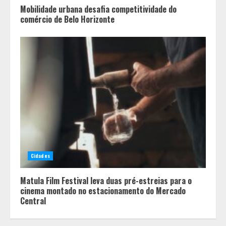
Mobilidade urbana desafia competitividade do
comércio de Belo Horizonte
Minas+Doce- Feira e Festival da
Doçaria e Confeitaria Mineira
2
Cidades
Matula Film Festival leva duas pré-estreias para o
O Bloomsday hoje: 18 horas na vida
cinema montado no estacionamento do Mercado
de Dublin sob vigilância
Central
3