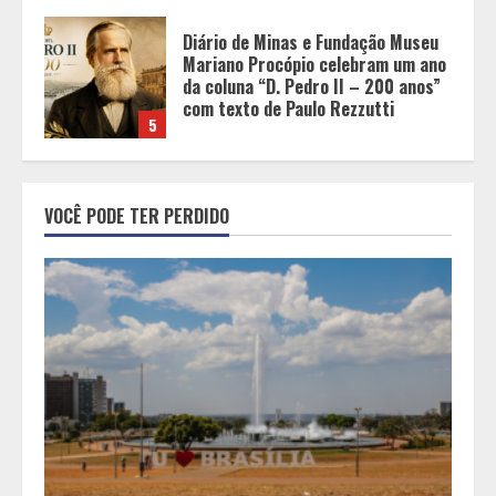
Chegada da seca impulsiona ritmo
das obras e reforça perspectivas
para a construção civil no DF
1
Minas+Doce- Feira e Festival da
VOCÊ PODE TER PERDIDO
Doçaria e Confeitaria Mineira
2
O Bloomsday hoje: 18 horas na vida
de Dublin sob vigilância
3
Parque do Palácio tem