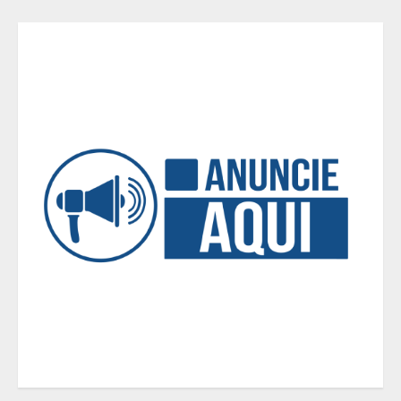
Parque do Palácio tem
programação de família no Dia dos
Pais
4
Diário de Minas e Fundação Museu
Mariano Procópio celebram um ano
da coluna “D. Pedro II – 200 anos”
com texto de Paulo Rezzutti
5
Chegada da seca impulsiona ritmo
das obras e reforça perspectivas
para a construção civil no DF
1
Minas+Doce- Feira e Festival da