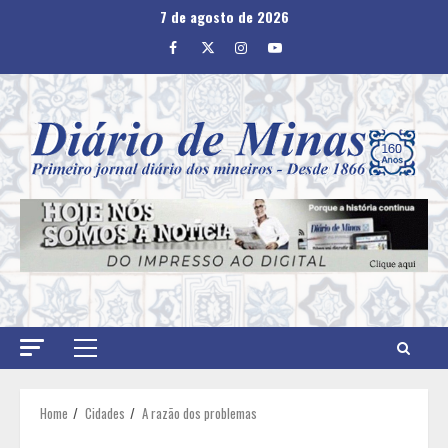
Skip
7 de agosto de 2026
to
Facebook
Twitter
Instagram
Youtube
content
Primary
Menu
Home
Cidades
A razão dos problemas