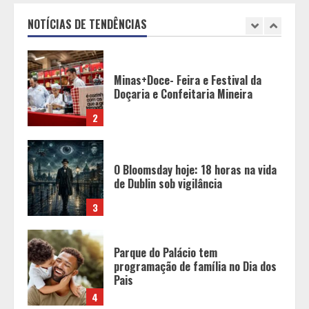
Doçaria e Confeitaria Mineira
NOTÍCIAS DE TENDÊNCIAS
2
O Bloomsday hoje: 18 horas na vida
de Dublin sob vigilância
3
Parque do Palácio tem
programação de família no Dia dos
Pais
4
Diário de Minas e Fundação Museu
Mariano Procópio celebram um ano
da coluna “D. Pedro II – 200 anos”
com texto de Paulo Rezzutti
5