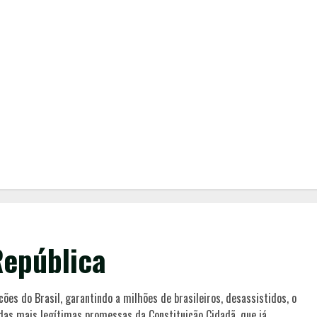
epública
ões do Brasil, garantindo a milhões de brasileiros, desassistidos, o
das mais legítimas promessas da Constituição Cidadã, que já