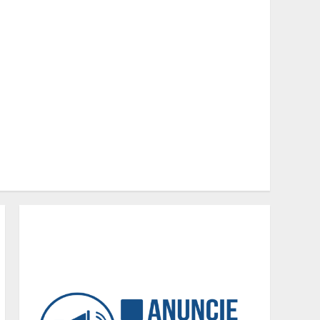
Pesquisa revela atual perfil
universitário: adultos que
conciliam estudo, trabalho
e família
2
Os 10 comportamentos que
mais destroem um
relacionamento e a maioria
dos casais nem percebe
3
Você sabia que o frio
também afeta os pneus?
Veja cuidados
fundamentais antes de
pegar a estrada no inverno
4