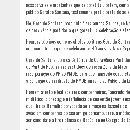
nossos vales e montanhas que se constituiu ontem, como 
público Geraldo Santana, testemunha participante de seis 
Ele, Geraldo Santana, recolhido à sua amada Salinas, no No
de convivência partidária que garantiu a celebração e efe
Homens públicos como os chefes políticos Geraldo Santana
no momento em que se celebram os 40 anos da Nova Repúb
Geraldo Santana, com os Critérios de Convivência Partidár
do Partido Popular nas vastidões de nossa Zona da Mata m
incorporação do PP ao PMDB, para que Tancredo conquista
à condição de candidato do PMDB mineiro ao Palácio da Li
Homem atento e leal aos seus companheiros, Tancredo Ne
midiático, o prestígio e influência de seu então jovem secr
que Thales Ramalho convocado ao almoço na fazenda de Ta
avião em companhia do seu amigo pernambucano, o médico S
ser candidato à Presidência da República no Colégio Eleit