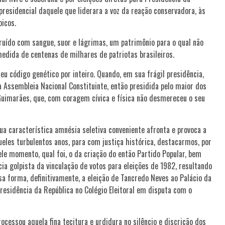
residencial daquele que liderara a voz da reação conservadora, às
icos.
ruído com sangue, suor e lágrimas, um patrimônio para o qual não
edida de centenas de milhares de patriotas brasileiros.
eu código genético por inteiro. Quando, em sua frágil presidência,
à Assembleia Nacional Constituinte, então presidida pelo maior dos
Guimarães, que, com coragem cívica e física não desmereceu o seu
ua característica amnésia seletiva conveniente afronta e provoca a
eles turbulentos anos, para com justiça histórica, destacarmos, por
le momento, qual foi, o da criação do então Partido Popular, bem
ia golpista da vinculação de votos para eleições de 1982, resultando
 forma, definitivamente, a eleição de Tancredo Neves ao Palácio da
Presidência da República no Colégio Eleitoral em disputa com o
cessou aquela fina tecitura e urdidura no silêncio e discrição dos