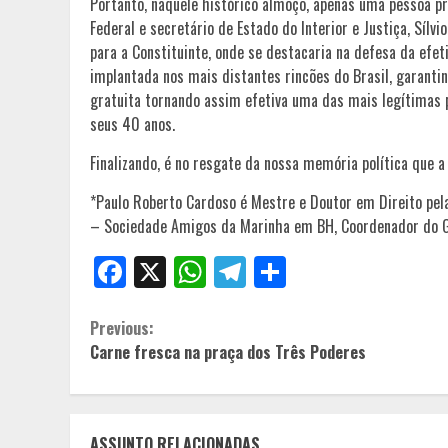
Portanto, naquele histórico almoço, apenas uma pessoa pr
Federal e secretário de Estado do Interior e Justiça, Sílv
para a Constituinte, onde se destacaria na defesa da efet
implantada nos mais distantes rincões do Brasil, garantin
gratuita tornando assim efetiva uma das mais legítimas 
seus 40 anos.
Finalizando, é no resgate da nossa memória política que 
*Paulo Roberto Cardoso é Mestre e Doutor em Direito pel
– Sociedade Amigos da Marinha em BH, Coordenador do Gr
Facebook
X
WhatsApp
Telegram
Share
Continue
Previous:
Carne fresca na praça dos Três Poderes
Reading
ASSUNTO RELACIONADAS