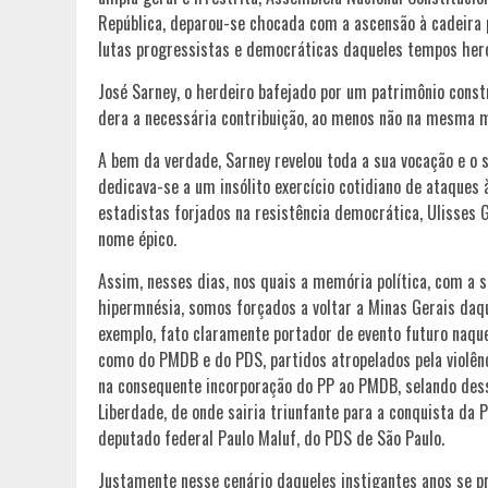
República, deparou-se chocada com a ascensão à cadeira p
lutas progressistas e democráticas daqueles tempos hero
José Sarney, o herdeiro bafejado por um patrimônio const
dera a necessária contribuição, ao menos não na mesma m
A bem da verdade, Sarney revelou toda a sua vocação e o s
dedicava-se a um insólito exercício cotidiano de ataques 
estadistas forjados na resistência democrática, Ulisses 
nome épico.
Assim, nesses dias, nos quais a memória política, com a s
hipermnésia, somos forçados a voltar a Minas Gerais daqu
exemplo, fato claramente portador de evento futuro naque
como do PMDB e do PDS, partidos atropelados pela violênc
na consequente incorporação do PP ao PMDB, selando dessa
Liberdade, de onde sairia triunfante para a conquista da 
deputado federal Paulo Maluf, do PDS de São Paulo.
Justamente nesse cenário daqueles instigantes anos se pro