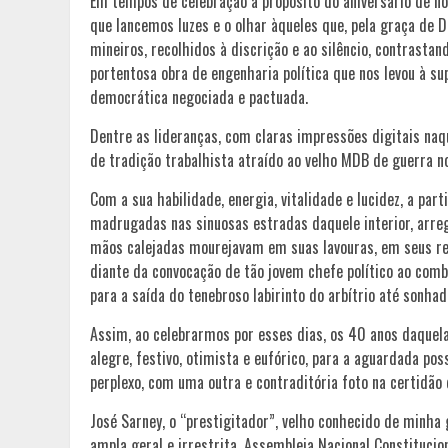
Em tempos de celebração a propósito do aniversário de n
que lancemos luzes e o olhar àqueles que, pela graça de 
mineiros, recolhidos à discrição e ao silêncio, contrast
portentosa obra de engenharia política que nos levou à su
democrática negociada e pactuada.
Dentre as lideranças, com claras impressões digitais naqu
de tradição trabalhista atraído ao velho MDB de guerra n
Com a sua habilidade, energia, vitalidade e lucidez, a part
madrugadas nas sinuosas estradas daquele interior, arre
mãos calejadas mourejavam em suas lavouras, em seus ret
diante da convocação de tão jovem chefe político ao comb
para a saída do tenebroso labirinto do arbítrio até sonhad
Assim, ao celebrarmos por esses dias, os 40 anos daquela h
alegre, festivo, otimista e eufórico, para a aguardada po
perplexo, com uma outra e contraditória foto na certidão
José Sarney, o “prestigitador”, velho conhecido de minha 
ampla geral e irrestrita, Assembleia Nacional Constitucion