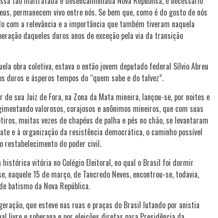
ossa tão maltratada e desencaminhada Nova República, é necessário
Deus, permanecem vivo entre nós. Se bem que, como é do gosto de nós
ando com a relevância e a importância que também tiveram naquela
peração daqueles duros anos de exceção pela via da transição
ela obra coletiva, estava o então jovem deputado federal Sílvio Abreu
os duros e ásperos tempos do “quem sabe e do talvez”.
ir de sua Juiz de Fora, na Zona da Mata mineira, lançou-se, por noites e
gimentando valorosos, corajosos e anônimos mineiros, que com suas
iros, muitas vezes de chapéus de palha e pés no chão, se levantaram
ate e à organização da resistência democrática, o caminho possível
o restabelecimento do poder civil.
istórica vitória no Colégio Eleitoral, no qual o Brasil foi dormir
sse, naquele 15 de março, de Tancredo Neves, encontrou-se, todavia,
 de batismo da Nova República.
geração, que esteve nas ruas e praças do Brasil lutando por anistia
al livre e soberana e por eleições diretas para Presidência da