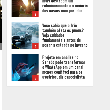
mais destroem um
relacionamento e a maioria
dos casais nem percebe
3
Você sabia que o frio
também afeta os pneus?
Veja cuidados
fundamentais antes de
pegar a estrada no inverno
4
Projeto em análise no
Senado pode transformar
o WhatsApp em um canal
menos confiável para os
usuários, diz especialista
5
Entrada na escolinha não
significa o fim da
amamentação: 6 dicas
para manter o aleitamento
nessa fase
1