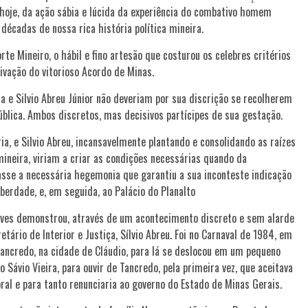
hoje, da ação sábia e lúcida da experiência do combativo homem
décadas de nossa rica história política mineira.
rte Mineiro, o hábil e fino artesão que costurou os celebres critérios
tivação do vitorioso Acordo de Minas.
 e Silvio Abreu Júnior não deveriam por sua discrição se recolherem
lica. Ambos discretos, mas decisivos partícipes de sua gestação.
ia, e Silvio Abreu, incansavelmente plantando e consolidando as raízes
ineira, viriam a criar as condições necessárias quando da
sse a necessária hegemonia que garantiu a sua inconteste indicação
berdade, e, em seguida, ao Palácio do Planalto
ves demonstrou, através de um acontecimento discreto e sem alarde
etário de Interior e Justiça, Sílvio Abreu. Foi no Carnaval de 1984, em
ncredo, na cidade de Cláudio, para lá se deslocou em um pequeno
ávio Vieira, para ouvir de Tancredo, pela primeira vez, que aceitava
oral e para tanto renunciaria ao governo do Estado de Minas Gerais.