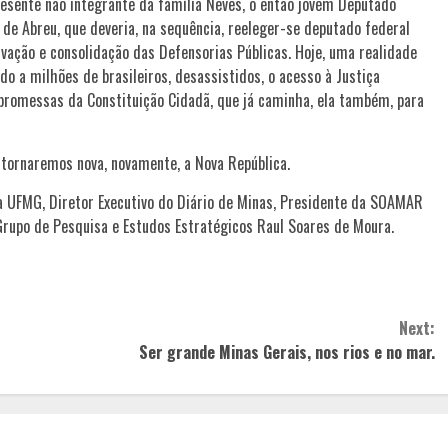
esente não integrante da família Neves, o então jovem Deputado
io de Abreu, que deveria, na sequência, reeleger-se deputado federal
ivação e consolidação das Defensorias Públicas. Hoje, uma realidade
do a milhões de brasileiros, desassistidos, o acesso à Justiça
promessas da Constituição Cidadã, que já caminha, ela também, para
a tornaremos nova, novamente, a Nova República.
a UFMG, Diretor Executivo do Diário de Minas, Presidente da SOAMAR
upo de Pesquisa e Estudos Estratégicos Raul Soares de Moura.
Next:
Ser grande Minas Gerais, nos rios e no mar.