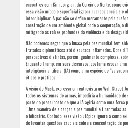
encontros com Kim Jong-un, da Coreia do Norte, como evid
essa visão míope e superficial ignora nuances cruciais e
interdiciplinar. A paz não se define meramente pela ausê
construção de um ambiente global onde a cooperação, o diá
mitigando as raízes profundas da violência e da desiguald
Não podemos negar que a busca pela paz mundial tem sid
tratados diplomáticos até discursos inflamados. Donald 
perspectivas distintas, porém igualmente complexas, sobr
Enquanto Trump, em seus discursos, costuma evocar uma v
inteligência artificial (IA) como uma espécie de “salvad
éticos e práticos.
A visão de Musk, expressa em entrevista ao Wall Street Jo
todos os sistemas de armas, impediria a humanidade de 
parte do pressuposto de que a IA agiria como uma força p
“Uma maneira de alcançar a paz mundial é tirar todas as
o bilionário. Contudo, essa visão utópica ignora a comple
de levantar questões cruciais sobre a concentração de po