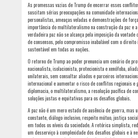
As promessas vazias de Trump de encerrar esses conflito
suscitam sérias preocupações na comunidade internacion
personalistas, ameaças veladas e demonstrações de força 
importância do multilateralismo na construção da paz e a
verdadeira paz não se alcança pela imposição da vontade 
de consensos, pelo compromisso inabalável com o direito 
sustentável em todas as nações.
O retorno de Trump ao poder prenuncia um cenário de profu
nacionalista, isolacionista, protecionista e xenófoba, ali
unilaterais, sem consultar aliados e parceiros internacio
internacional e aumentar o risco de conflitos regionais e
diplomacia, o multilateralismo, a resolução pacífica de co
soluções justas e equitativas para os desafios globais.
A paz não é um mero estado de ausência de guerra, mas u
constante, diálogo inclusivo, respeito mútuo, justiça soc
em todos os níveis da sociedade. A retórica simplista, r
um desserviço à complexidade dos desafios globais e à n