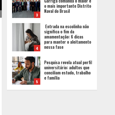
Garriga comanda o maior e
o mais importante Distrito
Naval do Brasil
3
Entrada na escolinha não
significa o fim da
amamentação: 6 dicas
para manter o aleitamento
nessa fase
4
Pesquisa revela atual perfil
universitário: adultos que
conciliam estudo, trabalho
e família
5
Alpinismo nas redes
sociais: a ciência por trás
do BIRGing e do CORFing
praticados na internet
1