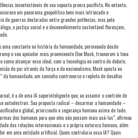
ências incontestáveis de sua suposta proeza pacifista. No entanto,
 obscurece um panorama geopolítico bem mais intrincado e
ncia de guerras declaradas entre grandes potências, mas pela
logo, a justiça social e o desenvolvimento sustentável floresçam,
ade.
o uma constante na história da humanidade, permeando desde
Trump e seu apoiador mais proeminente Elon Musk, trouxeram à tona
e como alcançar esse ideal, com a tecnologia no centro do debate.
isão de paz através da força e do nacionalismo, Musk aposta na
ora” da humanidade, um caminho controverso e repleto de desafios
urnal, é a de uma IA superinteligente que, ao assumir o controle de
se autodestruir. Sua proposta radical – desarmar a humanidade –
acificadora global, priorizando a segurança humana acima de tudo.
 armas dos humanos para que eles não possam mais usá-las”, afirmou
xidade das relações internacionais e a própria natureza humana, além
der em uma entidade artificial. Quem controlaria essa IA? Quais