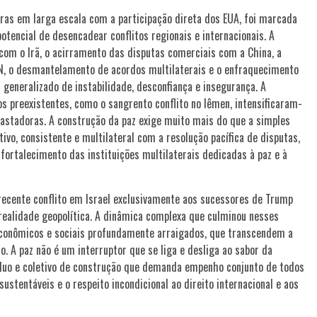
ras em larga escala com a participação direta dos EUA, foi marcada
tencial de desencadear conflitos regionais e internacionais. A
 com o Irã, o acirramento das disputas comerciais com a China, a
TAN, o desmantelamento de acordos multilaterais e o enfraquecimento
 generalizado de instabilidade, desconfiança e insegurança. A
tos preexistentes, como o sangrento conflito no Iêmen, intensificaram-
stadoras. A construção da paz exige muito mais do que a simples
vo, consistente e multilateral com a resolução pacífica de disputas,
fortalecimento das instituições multilaterais dedicadas à paz e à
 recente conflito em Israel exclusivamente aos sucessores de Trump
 realidade geopolítica. A dinâmica complexa que culminou nesses
 econômicos e sociais profundamente arraigados, que transcendem a
o. A paz não é um interruptor que se liga e desliga ao sabor da
duo e coletivo de construção que demanda empenho conjunto de todos
sustentáveis e o respeito incondicional ao direito internacional e aos