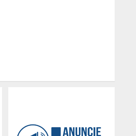
Fui impactado, agora é
tarde!
2
Vice-Almirante Gustavo
Garriga comanda o maior e
o mais importante Distrito
Naval do Brasil
3
Entrada na escolinha não
significa o fim da
amamentação: 6 dicas
para manter o aleitamento
nessa fase
4