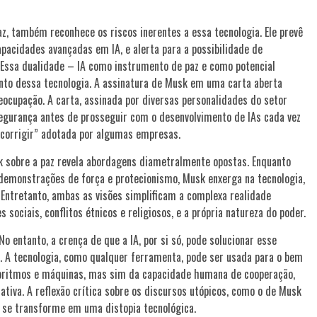
az, também reconhece os riscos inerentes a essa tecnologia. Ele prevê
pacidades avançadas em IA, e alerta para a possibilidade de
. Essa dualidade – IA como instrumento de paz e como potencial
nto dessa tecnologia. A assinatura de Musk em uma carta aberta
ocupação. A carta, assinada por diversas personalidades do setor
egurança antes de prosseguir com o desenvolvimento de IAs cada vez
 corrigir” adotada por algumas empresas.
k sobre a paz revela abordagens diametralmente opostas. Enquanto
emonstrações de força e protecionismo, Musk enxerga na tecnologia,
 Entretanto, ambas as visões simplificam a complexa realidade
sociais, conflitos étnicos e religiosos, e a própria natureza do poder.
No entanto, a crença de que a IA, por si só, pode solucionar esse
. A tecnologia, como qualquer ferramenta, pode ser usada para o bem
lgoritmos e máquinas, mas sim da capacidade humana de cooperação,
tiva. A reflexão crítica sobre os discursos utópicos, como o de Musk
az se transforme em uma distopia tecnológica.