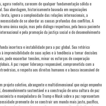
s, agora reeleito, carecem de qualquer fundamentação sólida e
al. Sua abordagem, historicamente baseada em negociações
bruta, ignora a complexidade das relações internacionais, a
 necessidade de se abordar as causas profundas dos conflitos. A
de uma única nação, mas pelo diálogo respeitoso, pela busca paciente
internacional e pela promoção da justiça social e do desenvolvimento
nda incerteza e instabilidade para a paz global. Sua retórica
ada à imprevisibilidade de suas ações e à tendência a tomar decisões
nais, pode exacerbar tensões, minar os esforços de cooperação
 globais. A paz requer liderança responsável, comprometida com a
ntrovérsias, o respeito aos direitos humanos e a busca incansável de
m projeto coletivo, abrangente e multidimensional que exige empenho
ial, desenvolvimento sustentável e a construção de uma cultura de paz
educionista e manipuladora de Trump e Musk sobre a paz representam
ecessidade premente de se construir um mundo mais justo, pacífico,