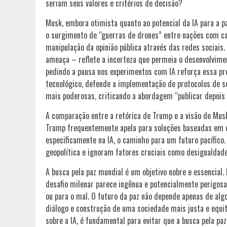
seriam seus valores e critérios de decisão?
Musk, embora otimista quanto ao potencial da IA para a p
o surgimento de “guerras de drones” entre nações com ca
manipulação da opinião pública através das redes sociais
ameaça – reflete a incerteza que permeia o desenvolvime
pedindo a pausa nos experimentos com IA reforça essa pre
tecnológico, defende a implementação de protocolos de s
mais poderosas, criticando a abordagem “publicar depois
A comparação entre a retórica de Trump e a visão de Mus
Trump frequentemente apela para soluções baseadas em d
especificamente na IA, o caminho para um futuro pacífico.
geopolítica e ignoram fatores cruciais como desigualdades 
A busca pela paz mundial é um objetivo nobre e essencial. 
desafio milenar parece ingênua e potencialmente perigosa
ou para o mal. O futuro da paz não depende apenas de a
diálogo e construção de uma sociedade mais justa e equita
sobre a IA, é fundamental para evitar que a busca pela p