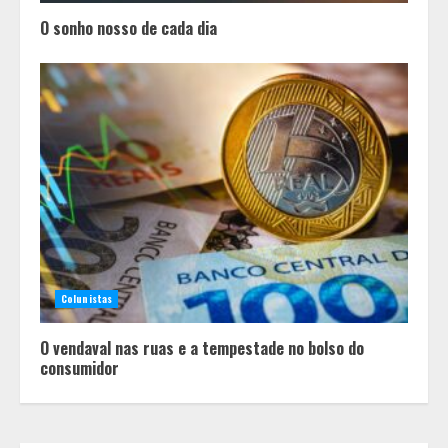
O sonho nosso de cada dia
Pesquisa revela atual perfil
universitário: adultos que
conciliam estudo, trabalho e
família
2
Colunistas
Os 10 comportamentos que mais
destroem um relacionamento e a
O vendaval nas ruas e a tempestade no bolso do
maioria dos casais nem percebe
consumidor
3
Você sabia que o frio também afeta