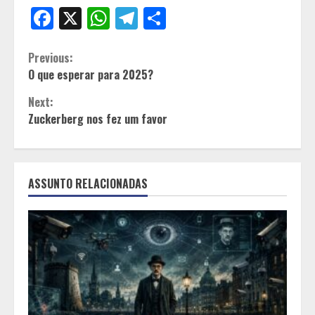
Facebook
X
WhatsApp
Telegram
Share
Continue
Previous:
O que esperar para 2025?
Reading
Next:
Zuckerberg nos fez um favor
ASSUNTO RELACIONADAS