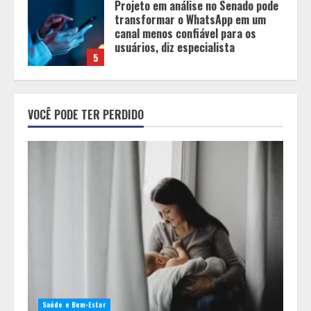
Entrada na escolinha não significa
o fim da amamentação: 6 dicas
para manter o aleitamento nessa
fase
1
Pesquisa revela atual perfil
universitário: adultos que
VOCÊ PODE TER PERDIDO
conciliam estudo, trabalho e
família
2
Os 10 comportamentos que mais
destroem um relacionamento e a
maioria dos casais nem percebe
3
Você sabia que o frio também afeta
os pneus? Veja cuidados
fundamentais antes de pegar a
Saúde e Bem-Estar