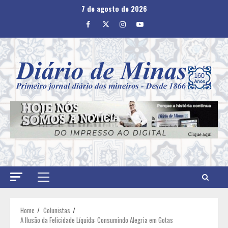
Skip
7 de agosto de 2026
to
Facebook
Twitter
Instagram
Youtube
content
Primary
Menu
Home
Colunistas
A Ilusão da Felicidade Líquida: Consumindo Alegria em Gotas