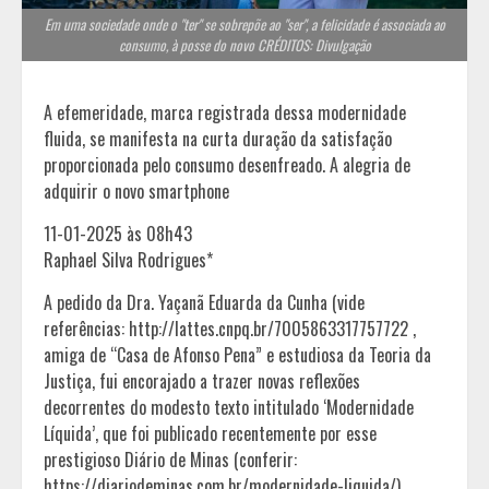
Em uma sociedade onde o "ter" se sobrepõe ao "ser", a felicidade é associada ao
consumo, à posse do novo CRÉDITOS: Divulgação
A efemeridade, marca registrada dessa modernidade
fluida, se manifesta na curta duração da satisfação
proporcionada pelo consumo desenfreado. A alegria de
adquirir o novo smartphone
11-01-2025 às 08h43
Raphael Silva Rodrigues*
A pedido da Dra. Yaçanã Eduarda da Cunha (vide
referências: http://lattes.cnpq.br/7005863317757722 ,
amiga de “Casa de Afonso Pena” e estudiosa da Teoria da
Justiça, fui encorajado a trazer novas reflexões
decorrentes do modesto texto intitulado ‘Modernidade
Líquida’, que foi publicado recentemente por esse
prestigioso Diário de Minas (conferir:
https://diariodeminas.com.br/modernidade-liquida/).