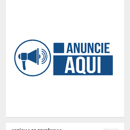
os pneus? Veja cuidados
fundamentais antes de pegar a
estrada no inverno
4
Projeto em análise no Senado pode
transformar o WhatsApp em um
canal menos confiável para os
usuários, diz especialista
5
Entrada na escolinha não significa
o fim da amamentação: 6 dicas
para manter o aleitamento nessa
fase
1
Pesquisa revela atual perfil
universitário: adultos que
conciliam estudo, trabalho e
família