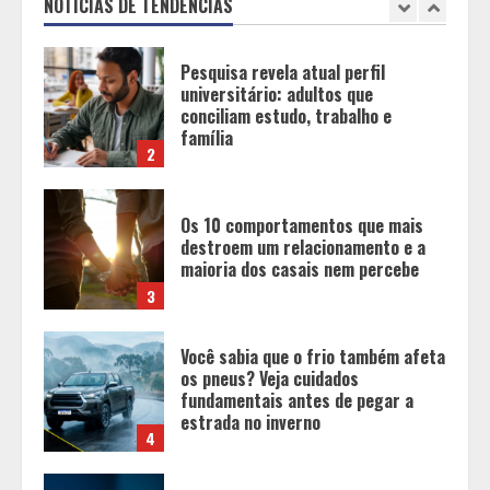
NOTÍCIAS DE TENDÊNCIAS
2
Os 10 comportamentos que mais
destroem um relacionamento e a
maioria dos casais nem percebe
3
Você sabia que o frio também afeta
os pneus? Veja cuidados
fundamentais antes de pegar a
estrada no inverno
4
Projeto em análise no Senado pode
transformar o WhatsApp em um
canal menos confiável para os
usuários, diz especialista
5