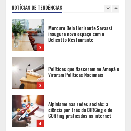
Delicatto Restaurante
NOTÍCIAS DE TENDÊNCIAS
2
Políticas que Nasceram no Amapá e
Viraram Políticas Nacionais
3
Alpinismo nas redes sociais: a
ciência por trás do BIRGing e do
CORFing praticados na internet
4
Fui impactado, agora é tarde!
5