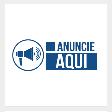
Alpinismo nas redes sociais: a
ciência por trás do BIRGing e do
CORFing praticados na internet
4
Fui impactado, agora é tarde!
5
O esgotamento parental e os “pais
perfeitos” da internet: Como a
busca por uma criação idealizada
afeta a saúde mental da família
1
Mercure Belo Horizonte Savassi
inaugura novo espaço com o