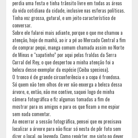
perdia uma festa e tinha trânsito livre em todas as áreas
da vida cotidiana da cidade, inclusive nas esferas políticas.
Tinha voz grossa, gutural, e um jeito característico de
conversar.
Sobre ele falarei mais adiante, porque o que me chamou a
atenção, hoje de manhã, ao ir a pé ao Mercado Central a fim
de comprar pequi, manga comum chamada assim no Norte
de Minas e “sapatinho” por aqui pelas fraldas da Serra
Curral del Rey, o que despertou a minha atenção foi a
beleza desse exemplar da espécie (Ceiba speciosa).
O tronco é de grande circunferência e a copa é frondosa.
Só quem não tem olhos de ver não enxerga a beleza dessa
árvore, e, então, não me contive, saquei logo de minha
câmera fotográfica e fiz algumas tomadas a fim de
mostrar para os amigos e para os que ficam a me espiar
sem nada comentar.
Ao encerrar a sessão fotográfica, pensei que eu precisava
localizar a árvore para não ficar só nesta de pôr foto sem
dizer o local, ou legenda. Como repórter, me sinto no dever