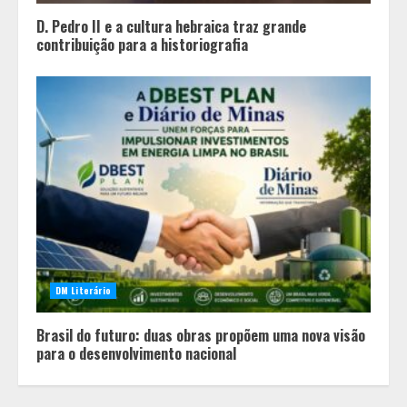
D. Pedro II e a cultura hebraica traz grande
contribuição para a historiografia
Mercure Belo Horizonte Savassi
inaugura novo espaço com o
Delicatto Restaurante
2
DM Literário
Políticas que Nasceram no Amapá e
Brasil do futuro: duas obras propõem uma nova visão
Viraram Políticas Nacionais
para o desenvolvimento nacional
3