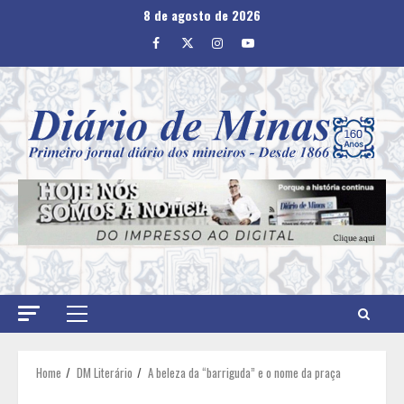
Skip
8 de agosto de 2026
to
Facebook
Twitter
Instagram
Youtube
content
Primary
Menu
Home
DM Literário
A beleza da “barriguda” e o nome da praça