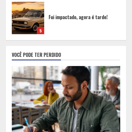
O esgotamento parental e os “pais
perfeitos” da internet: Como a
busca por uma criação idealizada
afeta a saúde mental da família
1
Mercure Belo Horizonte Savassi
VOCÊ PODE TER PERDIDO
inaugura novo espaço com o
Delicatto Restaurante
2
Políticas que Nasceram no Amapá e
Viraram Políticas Nacionais
3
Alpinismo nas redes sociais: a