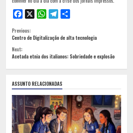
conviver no dia a dia com a crise dos jornais impressos.
Facebook
X
WhatsApp
Telegram
Share
Continue
Previous:
Centro de Digitalização de alta tecnologia
Reading
Next:
Acetada etnia dos italianos: Sobriedade e explosão
ASSUNTO RELACIONADAS