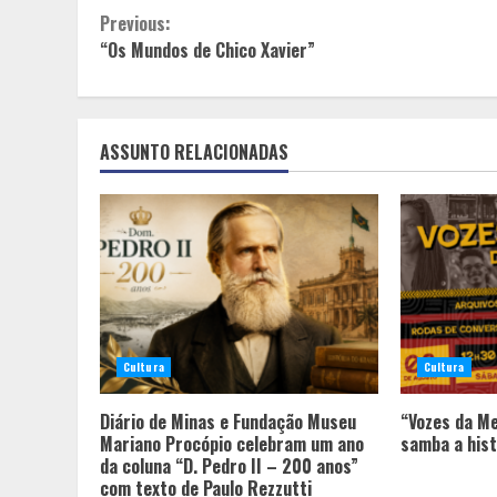
Continue
Previous:
“Os Mundos de Chico Xavier”
Reading
ASSUNTO RELACIONADAS
Cultura
Cultura
Diário de Minas e Fundação Museu
“Vozes da M
Mariano Procópio celebram um ano
samba a hist
da coluna “D. Pedro II – 200 anos”
com texto de Paulo Rezzutti