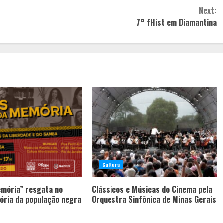
Next:
7° fHist em Diamantina
Cultura
emória” resgata no
Clássicos e Músicas do Cinema pela
ória da população negra
Orquestra Sinfônica de Minas Gerais