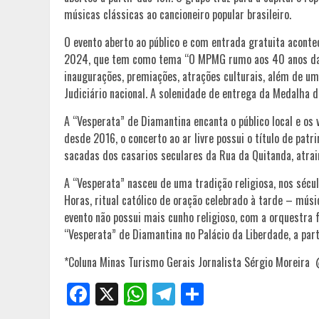
músicas clássicas ao cancioneiro popular brasileiro.
O evento aberto ao público e com entrada gratuita aconte
2024, que tem como tema “O MPMG rumo aos 40 anos da Co
inaugurações, premiações, atrações culturais, além de u
Judiciário nacional. A solenidade de entrega da Medalha d
A “Vesperata” de Diamantina encanta o público local e os 
desde 2016, o concerto ao ar livre possui o título de pat
sacadas dos casarios seculares da Rua da Quitanda, atrai
A “Vesperata” nasceu de uma tradição religiosa, nos sécul
Horas, ritual católico de oração celebrado à tarde – mús
evento não possui mais cunho religioso, com a orquestra 
“Vesperata” de Diamantina no Palácio da Liberdade, a part
*Coluna Minas Turismo Gerais Jornalista Sérgio Moreir
Facebook
X
WhatsApp
Telegram
Share