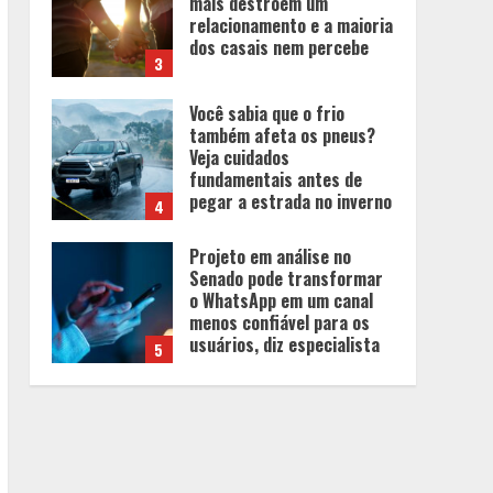
mais destroem um
relacionamento e a maioria
dos casais nem percebe
3
Você sabia que o frio
também afeta os pneus?
Veja cuidados
fundamentais antes de
pegar a estrada no inverno
4
Projeto em análise no
Senado pode transformar
o WhatsApp em um canal
menos confiável para os
usuários, diz especialista
5
Entrada na escolinha não
significa o fim da
amamentação: 6 dicas
para manter o aleitamento
nessa fase
1