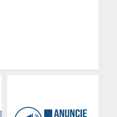
Pesquisa revela atual perfil
universitário: adultos que
conciliam estudo, trabalho
e família
2
Os 10 comportamentos que
mais destroem um
relacionamento e a maioria
dos casais nem percebe
3
Você sabia que o frio
também afeta os pneus?
Veja cuidados
fundamentais antes de
pegar a estrada no inverno
4