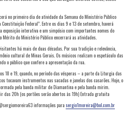
cerá no primeiro dia de atividade da Semana do Ministério Público
nstituição Federal”. Entre os dias 9 e 13 de setembro, haverá
ma exposição interativa e um simpósio com importantes nomes do
o Mérito do Ministério Público encerrará as atividades.
visitantes há mais de duas décadas. Por sua tradição e relevância,
rimônio cultural de Minas Gerais. Os músicos realizam o espetáculo das
ndo o público que confere a apresentação da rua.
os 18 e 19, quando, no período das vésperas – a parte da Liturgia das
icos tocavam instrumentos nas sacadas e janelas dos casarões. Hoje, o
formada pela banda militar de Diamantina e pela banda mirim.
ir das 20h (os portões serão abertos às 19h) Entrada gratuita
a @sergiomoreira63 informações para
sergio1moreira@bol.com.br