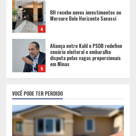
Aliança entre Kalil e PSDB redefine
cenário eleitoral e embaralha
disputa pelas vagas proporcionais
em Minas
5
Inadimplência de aluguel em Minas
Gerais registra alta e chega à
segunda maior taxa de 2026
1
Dia dos Pais: Promoções, brindes e
experiências especiais
VOCÊ PODE TER PERDIDO
movimentam os shoppings de Belo
Horizonte
2
Unidade móvel percorre cidades de
Minas Gerais
para realizar gratuitamente