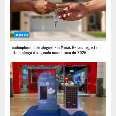
exames preventivos contra o
câncer
3
BH recebe novos investimentos no
Mercure Belo Horizonte Savassi
Economia
4
Inadimplência de aluguel em Minas Gerais registra
alta e chega à segunda maior taxa de 2026