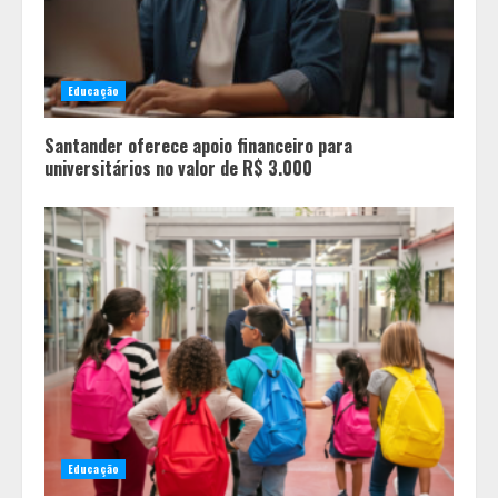
Educação
Santander oferece apoio financeiro para
universitários no valor de R$ 3.000
Dia dos Pais: Promoções, brindes e
experiências especiais
movimentam os shoppings de Belo
Horizonte
2
Educação
Unidade móvel percorre cidades de