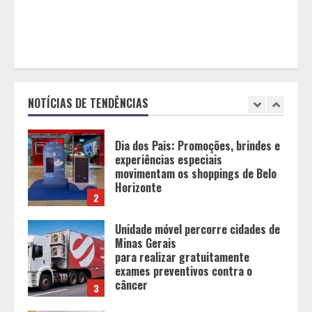
1
Dia dos Pais: Promoções, brindes e
experiências especiais
movimentam os shoppings de Belo
Horizonte
NOTÍCIAS DE TENDÊNCIAS
2
Unidade móvel percorre cidades de
Minas Gerais
para realizar gratuitamente
exames preventivos contra o
câncer
3
BH recebe novos investimentos no
Mercure Belo Horizonte Savassi
4