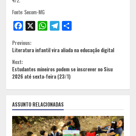
4/2.
Fonte: Secom-MG
Facebook
X
WhatsApp
Telegram
Share
Continue
Previous:
Literatura infantil vira aliada na educação digital
Reading
Next:
Estudantes mineiros podem se inscrever no Sisu
2026 até sexta-feira (23/1)
ASSUNTO RELACIONADAS