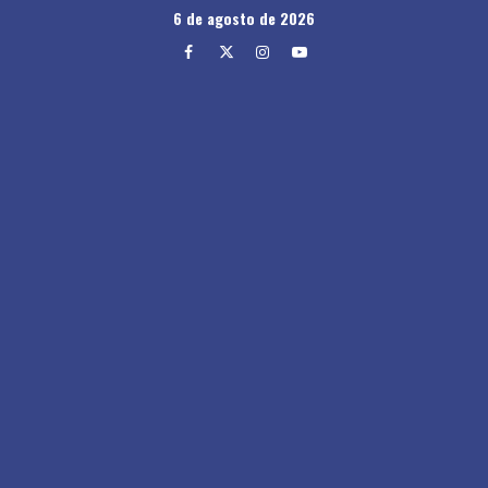
Skip
6 de agosto de 2026
to
Facebook
Twitter
Instagram
Youtube
content