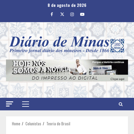
Skip
8 de agosto de 2026
to
Facebook
Twitter
Instagram
Youtube
content
Primary
Menu
Home
Colunistas
Teoria do Brasil