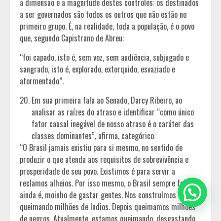
a dimensão e a magnitude destes controles: os destinados
a ser governados são todos os outros que não estão no
primeiro grupo. É, na realidade, toda a população, é o povo
que, segundo Capistrano de Abreu:
“foi capado, isto é, sem voz, sem audiência, subjugado e
sangrado, isto é, explorado, extorquido, esvaziado e
atormentado”.
Em sua primeira fala ao Senado, Darcy Ribeiro, ao
analisar as raízes do atraso e identificar “como único
fator causal inegável de nosso atraso é o caráter das
classes dominantes”, afirma, categórico:
“O Brasil jamais existiu para si mesmo, no sentido de
produzir o que atenda aos requisitos de sobrevivência e
prosperidade de seu povo. Existimos é para servir a
reclamos alheios. Por isso mesmo, o Brasil sempre foi,
ainda é, moinho de gastar gentes. Nos construímos
queimando milhões de índios. Depois queimamos milhões
de negros. Atualmente, estamos queimando, desgastando