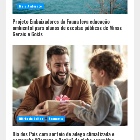
Meio Ambiente
Projeto Embaixadores da Fauna leva educação
ambiental para alunos de escolas públicas de Minas
Gerais e Goiás
Em ato pelo fim do feminicídio,
Diário do Leitor
Economia
Cristo Redentor se iluminou na cor
laranja
Dia dos Pais com sorteio de adega climatizada e
2