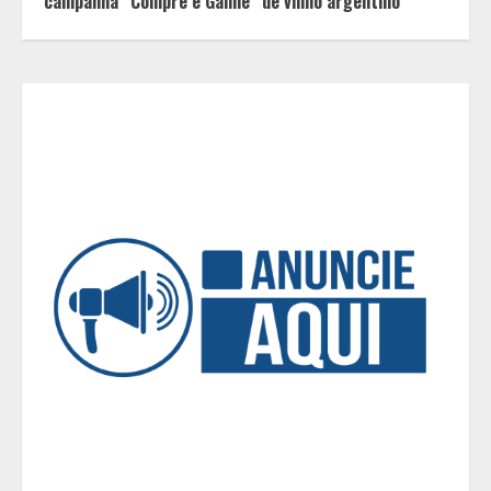
campanha “Compre e Ganhe” de vinho argentino
A ordem dos alimentos importa.
Mas nem sempre da mesma forma
3
Casa de apostas: por que a maioria
dos apostadores perde dinheiro?
4
De acessórios para o carro a peças
de vestuário, lista reúne diversas
opções para presentear neste Dia
dos Pais
5
BH será a Capital da Cachaça com a