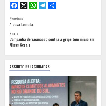
Facebook
X
WhatsApp
Telegram
Share
Continue
Previous:
A casa tomada
Reading
Next:
Campanha de vacinação contra a gripe tem início em
Minas Gerais
ASSUNTO RELACIONADAS