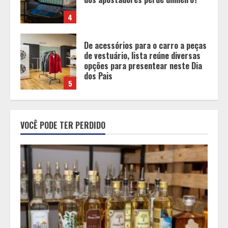
De acessórios para o carro a peças
de vestuário, lista reúne diversas
opções para presentear neste Dia
dos Pais
5
BH será a Capital da Cachaça com a
Expocachaça
VOCÊ PODE TER PERDIDO
1
Em ato pelo fim do feminicídio,
Cristo Redentor se iluminou na cor
laranja
2