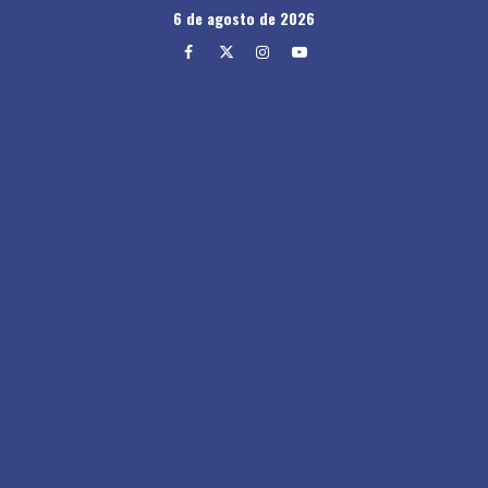
Skip
6 de agosto de 2026
to
Facebook
Twitter
Instagram
Youtube
content