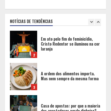
Expocachaça
1
NOTÍCIAS DE TENDÊNCIAS
Em ato pelo fim do feminicídio,
Cristo Redentor se iluminou na cor
laranja
2
A ordem dos alimentos importa.
Mas nem sempre da mesma forma
3
Casa de apostas: por que a maioria
dos apostadores perde dinheiro?
4