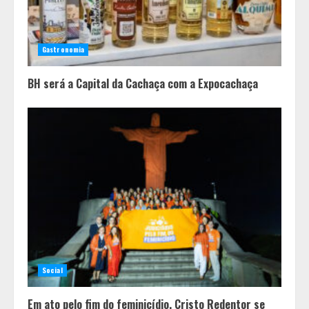
A ordem dos alimentos importa.
Mas nem sempre da mesma forma
3
Gastronomia
BH será a Capital da Cachaça com a Expocachaça
Casa de apostas: por que a maioria
dos apostadores perde dinheiro?
4
Social
Em ato pelo fim do feminicídio, Cristo Redentor se