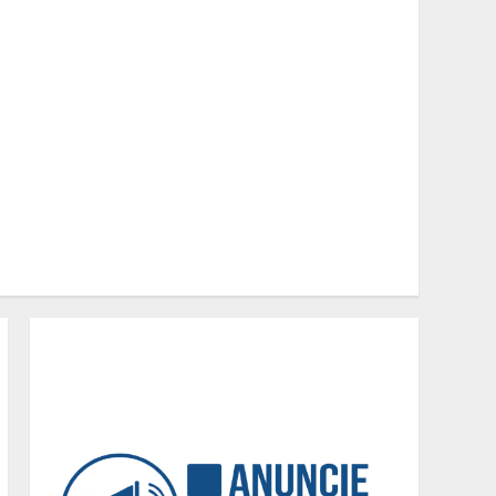
Minas+Doce- Feira e
Festival da Doçaria e
Confeitaria Mineira
2
O Bloomsday hoje: 18 horas
na vida de Dublin sob
vigilância
3
Parque do Palácio tem
programação de família no
Dia dos Pais
4