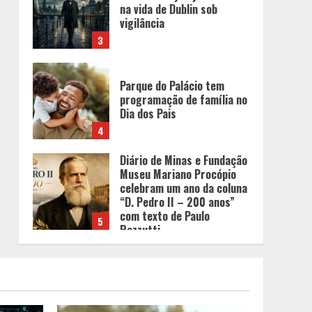
na vida de Dublin sob
vigilância
3
Parque do Palácio tem
programação de família no
Dia dos Pais
4
Diário de Minas e Fundação
Museu Mariano Procópio
celebram um ano da coluna
“D. Pedro II – 200 anos”
com texto de Paulo
5
Rezzutti
Chegada da seca
impulsiona ritmo das obras
e reforça perspectivas
para a construção civil no
DF
1