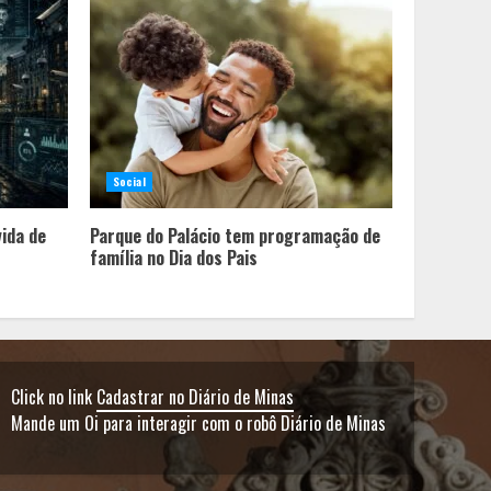
Minas+Doce- Feira e
Festival da Doçaria e
Confeitaria Mineira
2
Social
O Bloomsday hoje: 18 horas
na vida de Dublin sob
vida de
Parque do Palácio tem programação de
vigilância
família no Dia dos Pais
3
Parque do Palácio tem
programação de família no
Click no link
Cadastrar no Diário de Minas
Dia dos Pais
Mande um Oi para interagir com o robô Diário de Minas
4