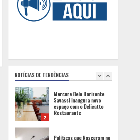
Fui impactado, agora é
tarde!
5
O esgotamento parental e
os “pais perfeitos” da
internet: Como a busca por
uma criação idealizada
afeta a saúde mental da
NOTÍCIAS DE TENDÊNCIAS
1
família
Mercure Belo Horizonte
Savassi inaugura novo
espaço com o Delicatto
Restaurante
2
Políticas que Nasceram no