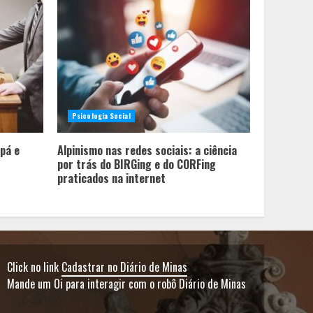
família
Mercure Belo Horizonte
Savassi inaugura novo
espaço com o Delicatto
Restaurante
2
Psicologia Social
Políticas que Nasceram no
Amapá e Viraram Políticas
pá e
Alpinismo nas redes sociais: a ciência
Nacionais
por trás do BIRGing e do CORFing
praticados na internet
3
Alpinismo nas redes
sociais: a ciência por trás
do BIRGing e do CORFing
praticados na internet
Click no link
Cadastrar no Diário de Minas
4
Mande um Oi para interagir com o robô Diário de Minas