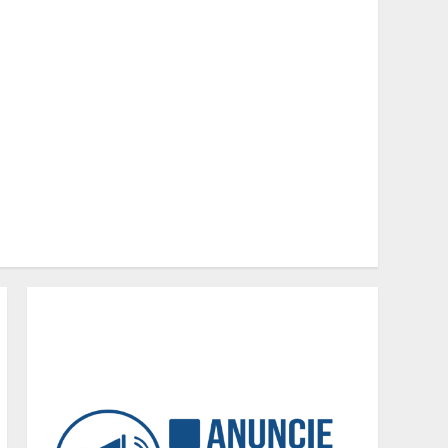
Mercure Belo Horizonte
Savassi inaugura novo
espaço com o Delicatto
Restaurante
2
Políticas que Nasceram no
Amapá e Viraram Políticas
Nacionais
3
Alpinismo nas redes
sociais: a ciência por trás
do BIRGing e do CORFing
praticados na internet
4