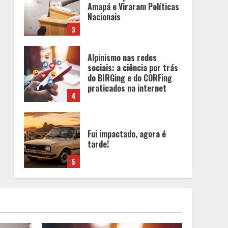
Amapá e Viraram Políticas
Nacionais
3
Alpinismo nas redes
sociais: a ciência por trás
do BIRGing e do CORFing
praticados na internet
4
Fui impactado, agora é
tarde!
5
O esgotamento parental e
os “pais perfeitos” da
internet: Como a busca por
uma criação idealizada
afeta a saúde mental da
1