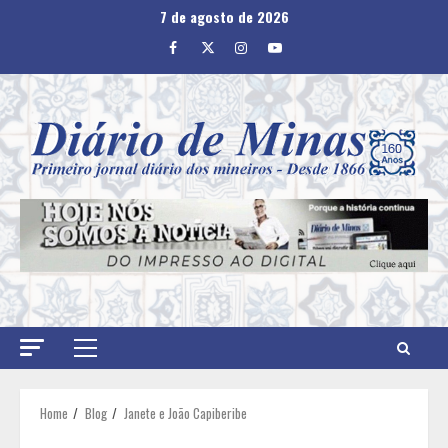
Skip
7 de agosto de 2026
to
Facebook
Twitter
Instagram
Youtube
content
Primary
Menu
Home
Blog
Janete e João Capiberibe