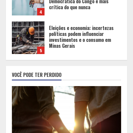
crítica do que nunca
4
Eleições e economia: incertezas
políticas podem influenciar
investimentos e o consumo em
Minas Gerais
5
Os 10 comportamentos que mais
destroem um relacionamento e a
VOCÊ PODE TER PERDIDO
maioria dos casais nem percebe
1
Você sabia que o frio também afeta
os pneus? Veja cuidados
fundamentais antes de pegar a
estrada no inverno
2