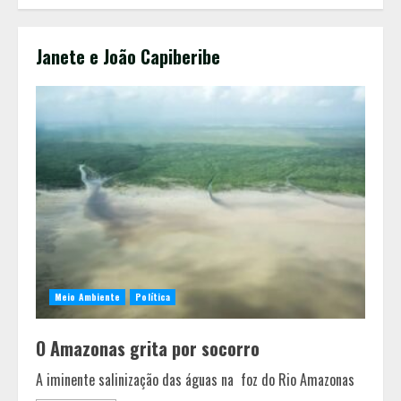
Janete e João Capiberibe
Meio Ambiente
Política
O Amazonas grita por socorro
Você sabia que o frio também afeta
os pneus? Veja cuidados
A iminente salinização das águas na foz do Rio Amazonas
fundamentais antes de pegar a
estrada no inverno