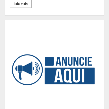
2
Leia mais
Projeto em análise no Senado pode
transformar o WhatsApp em um
canal menos confiável para os
usuários, diz especialista
3
Médicos Sem Fronteiras: a
situação do Ebola na República
Democrática do Congo é mais
crítica do que nunca
4
Eleições e economia: incertezas
políticas podem influenciar
investimentos e o consumo em
Minas Gerais
5