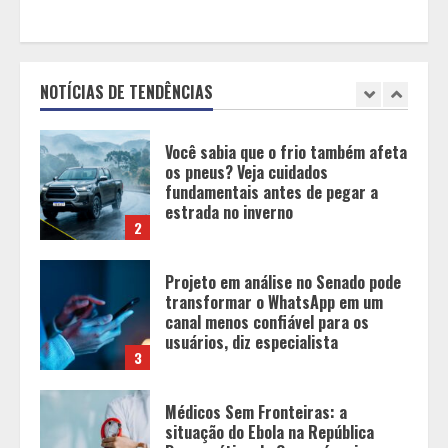
Os 10 comportamentos que mais
destroem um relacionamento e a
maioria dos casais nem percebe
1
NOTÍCIAS DE TENDÊNCIAS
Você sabia que o frio também afeta
os pneus? Veja cuidados
fundamentais antes de pegar a
estrada no inverno
2
Projeto em análise no Senado pode
transformar o WhatsApp em um
canal menos confiável para os
usuários, diz especialista
3
Médicos Sem Fronteiras: a
situação do Ebola na República
Democrática do Congo é mais