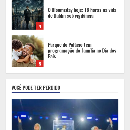
O Bloomsday hoje: 18 horas na vida
de Dublin sob vigilância
4
Parque do Palácio tem
programação de família no Dia dos
Pais
5
Peregrinação do Instituto Hesed
VOCÊ PODE TER PERDIDO
com imagem de São Miguel chega a
Montes Claros no dia 7 de Agosto
1
Chegada da seca impulsiona ritmo
das obras e reforça perspectivas