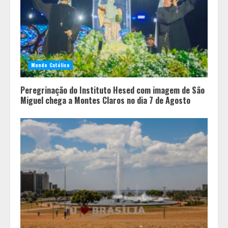
para a construção civil no DF
2
Minas+Doce- Feira e Festival da
Doçaria e Confeitaria Mineira
Mundo Católico
3
Peregrinação do Instituto Hesed com imagem de São
Miguel chega a Montes Claros no dia 7 de Agosto
O Bloomsday hoje: 18 horas na vida
de Dublin sob vigilância
4