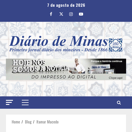
Skip
7 de agosto de 2026
to
Facebook
Twitter
Instagram
Youtube
content
Primary
Menu
Home
Blog
Itamar Macedo