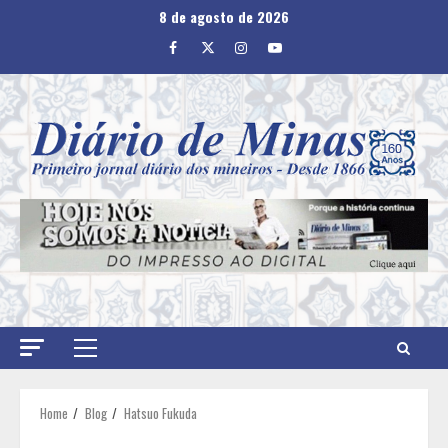
Skip
8 de agosto de 2026
to
Facebook
Twitter
Instagram
Youtube
content
Primary
Menu
Home
Blog
Hatsuo Fukuda