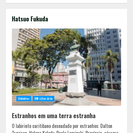
Hatsuo Fukuda
Cidades
DM Literário
Estranhos em uma terra estranha
O labirinto curitibano desnudado por estranhos: Dalton
Pesquisa revela atual perfil
Trevisan, Helena Kolody, Paulo Leminski. Província, cárcere,