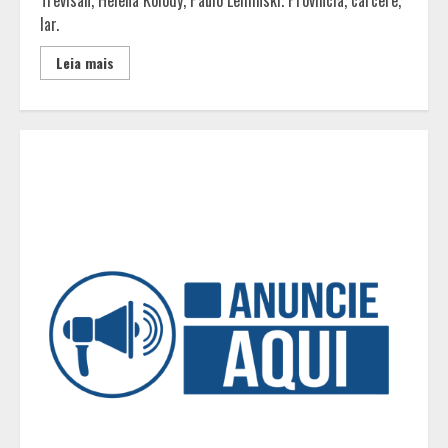
universitário: adultos que
lar.
conciliam estudo, trabalho e
família
Leia mais
2
Os 10 comportamentos que mais
destroem um relacionamento e a
maioria dos casais nem percebe
3
Você sabia que o frio também afeta
os pneus? Veja cuidados
fundamentais antes de pegar a
estrada no inverno
4
Projeto em análise no Senado pode
transformar o WhatsApp em um
canal menos confiável para os