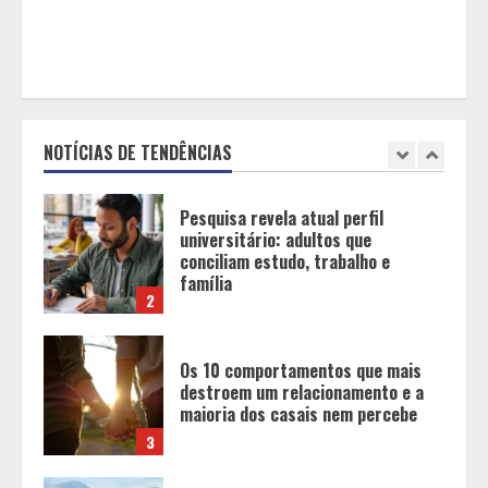
usuários, diz especialista
5
Entrada na escolinha não significa
o fim da amamentação: 6 dicas
para manter o aleitamento nessa
fase
NOTÍCIAS DE TENDÊNCIAS
1
Pesquisa revela atual perfil
universitário: adultos que
conciliam estudo, trabalho e
família
2
Os 10 comportamentos que mais
destroem um relacionamento e a
maioria dos casais nem percebe
3