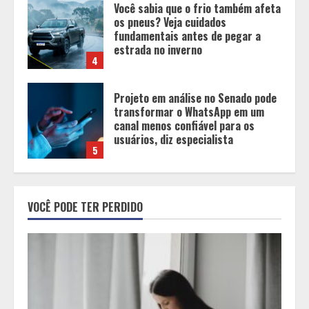
Você sabia que o frio também afeta
os pneus? Veja cuidados
fundamentais antes de pegar a
estrada no inverno
4
Projeto em análise no Senado pode
transformar o WhatsApp em um
canal menos confiável para os
usuários, diz especialista
5
Entrada na escolinha não significa
o fim da amamentação: 6 dicas
VOCÊ PODE TER PERDIDO
para manter o aleitamento nessa
fase
1
Pesquisa revela atual perfil
universitário: adultos que
conciliam estudo, trabalho e