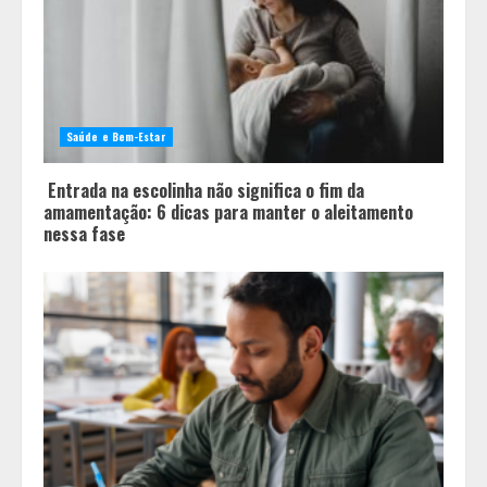
família
2
Os 10 comportamentos que mais
destroem um relacionamento e a
Saúde e Bem-Estar
maioria dos casais nem percebe
3
Entrada na escolinha não significa o fim da
amamentação: 6 dicas para manter o aleitamento
Você sabia que o frio também afeta
nessa fase
os pneus? Veja cuidados
fundamentais antes de pegar a
estrada no inverno
4