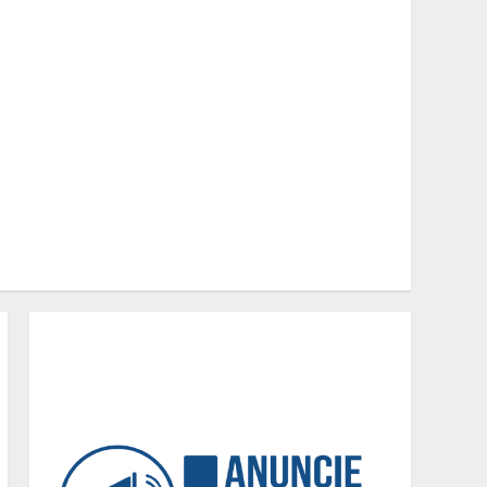
Redentor se iluminou na
cor laranja
2
A ordem dos alimentos
importa. Mas nem sempre
da mesma forma
3
Casa de apostas: por que a
maioria dos apostadores
perde dinheiro?
4
De acessórios para o carro
a peças de vestuário, lista
reúne diversas opções
para presentear neste Dia
dos Pais
5