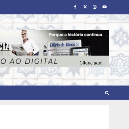
Facebook
Twitter
Instagram
Youtube
Em ato pelo fim do
feminicídio, Cristo