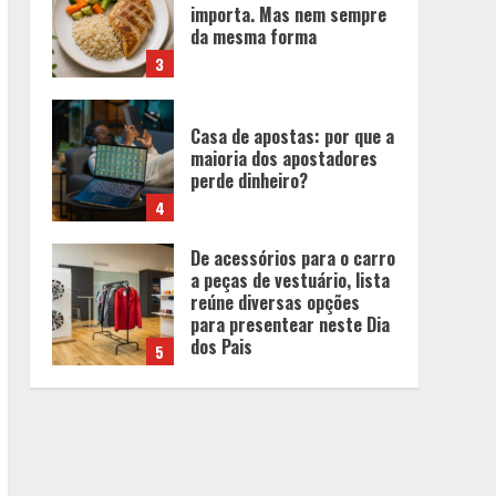
maioria dos apostadores
perde dinheiro?
4
De acessórios para o carro
a peças de vestuário, lista
reúne diversas opções
para presentear neste Dia
dos Pais
5
BH será a Capital da
Cachaça com a
Expocachaça
1
Em ato pelo fim do
feminicídio, Cristo
Redentor se iluminou na
cor laranja
2