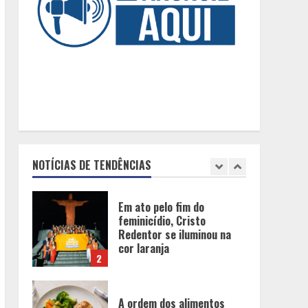
BH será a Capital da
Cachaça com a
Expocachaça
1
Em ato pelo fim do
feminicídio, Cristo
Redentor se iluminou na
cor laranja
NOTÍCIAS DE TENDÊNCIAS
2
A ordem dos alimentos
importa. Mas nem sempre
da mesma forma
3
Casa de apostas: por que a