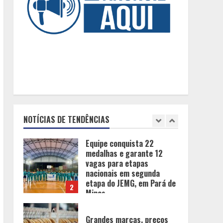
O esgotamento parental e
os “pais perfeitos” da
internet: Como a busca por
uma criação idealizada
afeta a saúde mental da
5
família
Tecnologia muda papel do
professor, que passa de
transmissor de conteúdo a
designer de experiências
NOTÍCIAS DE TENDÊNCIAS
de aprendizagem
1
Equipe conquista 22
medalhas e garante 12
vagas para etapas
nacionais em segunda
etapa do JEMG, em Pará de
2
Minas
Grandes marcas, preços