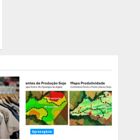
Equipe conquista 22
medalhas e garante 12
vagas para etapas
nacionais em segunda
etapa do JEMG, em Pará de
2
Minas
Grandes marcas, preços
baixos e uma causa que
transforma vidas
3
Tecnologia que “lê” o solo
transforma manejo
agrícola e comprova
ganhos de produtividade
4
Agronegócio