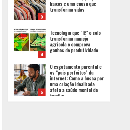
baixos e uma causa que
transforma vidas
3
Tecnologia que “lê” o solo
transforma manejo
agrícola e comprova
ganhos de produtividade
4
O esgotamento parental e
os “pais perfeitos” da
internet: Como a busca por
uma criação idealizada
afeta a saúde mental da
5
família
Tecnologia muda papel do
professor, que passa de
transmissor de conteúdo a
designer de experiências
de aprendizagem
1