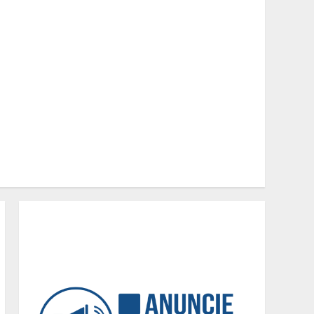
Equipe conquista 22
medalhas e garante 12
vagas para etapas
nacionais em segunda
etapa do JEMG, em Pará de
2
Minas
Grandes marcas, preços
baixos e uma causa que
transforma vidas
3
Tecnologia que “lê” o solo
transforma manejo
agrícola e comprova
ganhos de produtividade
4