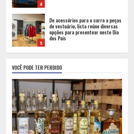
5
BH será a Capital da Cachaça com a
Expocachaça
1
Em ato pelo fim do feminicídio,
VOCÊ PODE TER PERDIDO
Cristo Redentor se iluminou na cor
laranja
2
A ordem dos alimentos importa.
Mas nem sempre da mesma forma
3