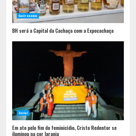
Casa de apostas: por que a maioria
dos apostadores perde dinheiro?
Gastronomia
4
BH será a Capital da Cachaça com a Expocachaça
Social
Em ato pelo fim do feminicídio, Cristo Redentor se
iluminou na cor laranja