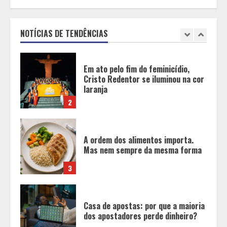
Em ato pelo fim do feminicídio,
Cristo Redentor se iluminou na cor
laranja
NOTÍCIAS DE TENDÊNCIAS
2
A ordem dos alimentos importa.
Mas nem sempre da mesma forma
3
Casa de apostas: por que a maioria
dos apostadores perde dinheiro?
4
De acessórios para o carro a peças
de vestuário, lista reúne diversas
opções para presentear neste Dia
dos Pais