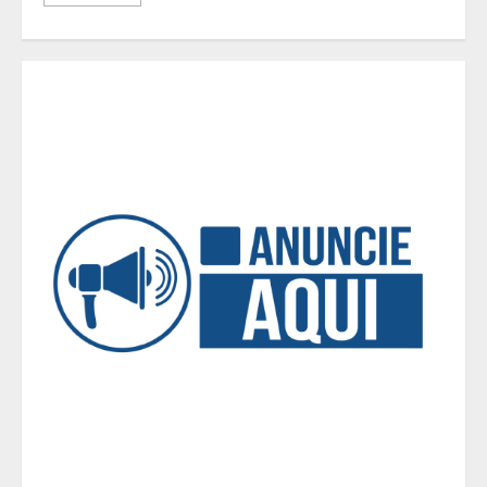
Casa de apostas: por que a maioria
dos apostadores perde dinheiro?
4
De acessórios para o carro a peças
de vestuário, lista reúne diversas
opções para presentear neste Dia
dos Pais
5
BH será a Capital da Cachaça com a
Expocachaça
1