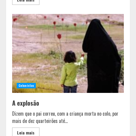
Em ato pelo fim do feminicídio,
Cristo Redentor se iluminou na cor
Colunistas
laranja
2
A explosão
Dizem que o pai correu, com a criança morta no colo, por
A ordem dos alimentos importa.
mais de dez quarteirões até...
Mas nem sempre da mesma forma
Leia mais
3