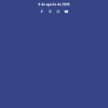
Skip
6 de agosto de 2026
to
Facebook
Twitter
Instagram
Youtube
content