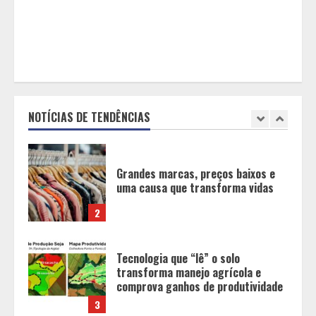
Delicatto Restaurante
5
Equipe conquista 22 medalhas e
garante 12 vagas para etapas
nacionais em segunda etapa do
JEMG, em Pará de Minas
NOTÍCIAS DE TENDÊNCIAS
1
Grandes marcas, preços baixos e
uma causa que transforma vidas
2
Tecnologia que “lê” o solo
transforma manejo agrícola e
comprova ganhos de produtividade
3