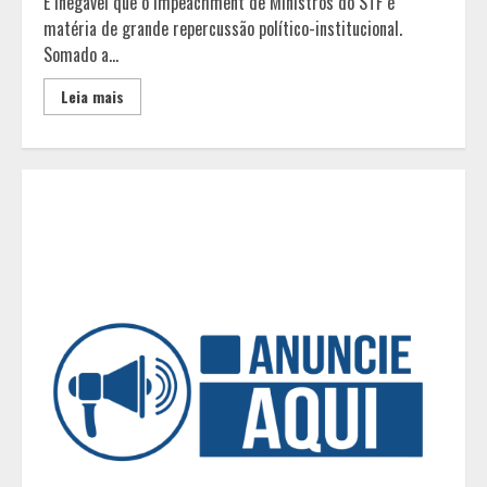
É inegável que o impeachment de Ministros do STF é
matéria de grande repercussão político-institucional.
Grandes marcas, preços baixos e
Somado a...
uma causa que transforma vidas
Leia mais
2
Tecnologia que “lê” o solo
transforma manejo agrícola e
comprova ganhos de produtividade
3
O esgotamento parental e os “pais
perfeitos” da internet: Como a
busca por uma criação idealizada
afeta a saúde mental da família
4
Mercure Belo Horizonte Savassi
inaugura novo espaço com o