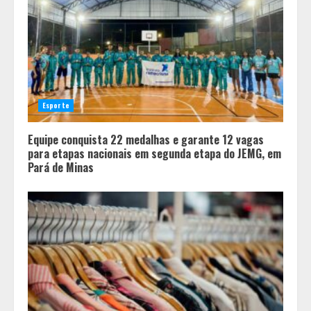
Grandes marcas, preços baixos e
uma causa que transforma vidas
2
Tecnologia que “lê” o solo
transforma manejo agrícola e
Esporte
comprova ganhos de produtividade
3
Equipe conquista 22 medalhas e garante 12 vagas
para etapas nacionais em segunda etapa do JEMG, em
O esgotamento parental e os “pais
Pará de Minas
perfeitos” da internet: Como a
busca por uma criação idealizada
afeta a saúde mental da família
4