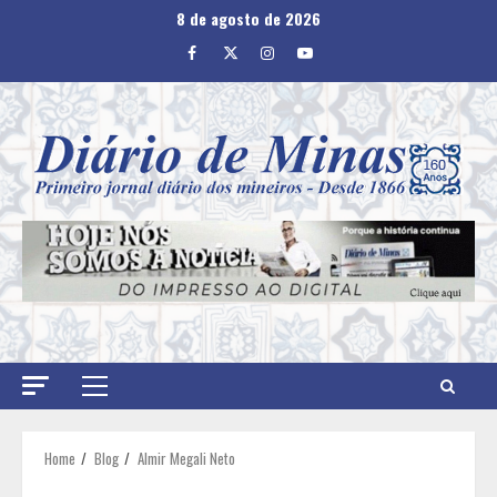
Skip
8 de agosto de 2026
to
Facebook
Twitter
Instagram
Youtube
content
Primary
Menu
Home
Blog
Almir Megali Neto