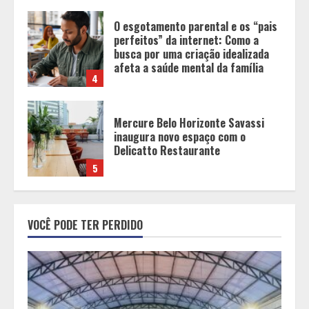
O esgotamento parental e os “pais
perfeitos” da internet: Como a
busca por uma criação idealizada
afeta a saúde mental da família
4
Mercure Belo Horizonte Savassi
inaugura novo espaço com o
Delicatto Restaurante
5
Equipe conquista 22 medalhas e
garante 12 vagas para etapas
VOCÊ PODE TER PERDIDO
nacionais em segunda etapa do
JEMG, em Pará de Minas
1