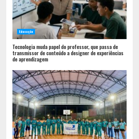
2
Grandes marcas, preços baixos e
uma causa que transforma vidas
Educação
3
Tecnologia muda papel do professor, que passa de
transmissor de conteúdo a designer de experiências
de aprendizagem
Tecnologia que “lê” o solo
transforma manejo agrícola e
comprova ganhos de produtividade
4