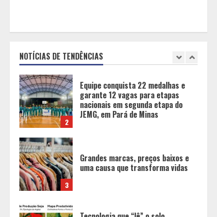
Tecnologia muda papel do
professor, que passa de
transmissor de conteúdo a
designer de experiências de
NOTÍCIAS DE TENDÊNCIAS
aprendizagem
1
Equipe conquista 22 medalhas e
garante 12 vagas para etapas
nacionais em segunda etapa do
JEMG, em Pará de Minas
2
Grandes marcas, preços baixos e
uma causa que transforma vidas
3
Tecnologia que “lê” o solo