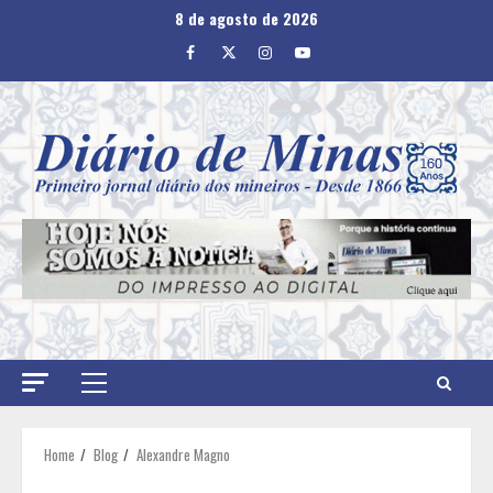
Skip
8 de agosto de 2026
to
Facebook
Twitter
Instagram
Youtube
content
Primary
Menu
Home
Blog
Alexandre Magno