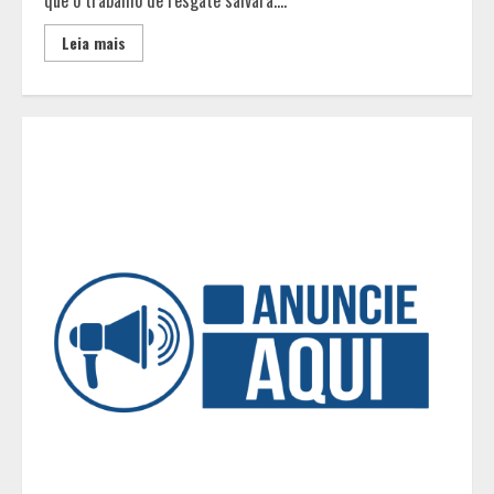
nacionais em segunda etapa do
JEMG, em Pará de Minas
Leia mais
2
Grandes marcas, preços baixos e
uma causa que transforma vidas
3
Tecnologia que “lê” o solo
transforma manejo agrícola e
comprova ganhos de produtividade
4
O esgotamento parental e os “pais
perfeitos” da internet: Como a
busca por uma criação idealizada
afeta a saúde mental da família
5