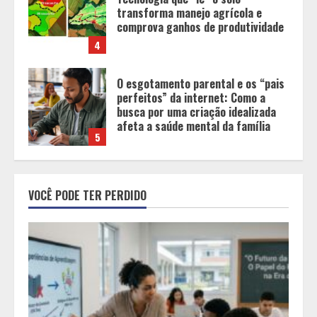
transforma manejo agrícola e
comprova ganhos de produtividade
4
O esgotamento parental e os “pais
perfeitos” da internet: Como a
busca por uma criação idealizada
afeta a saúde mental da família
5
Tecnologia muda papel do
professor, que passa de
VOCÊ PODE TER PERDIDO
transmissor de conteúdo a
designer de experiências de
aprendizagem
1
Equipe conquista 22 medalhas e
garante 12 vagas para etapas
nacionais em segunda etapa do
JEMG, em Pará de Minas