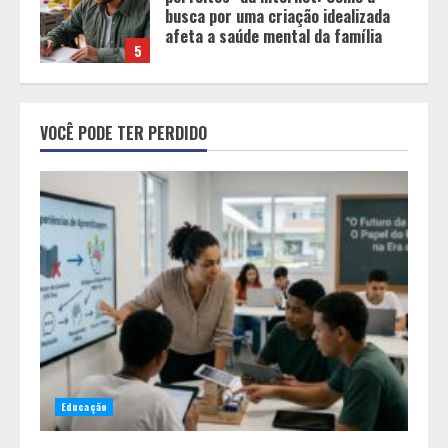
transmissor de conteúdo a
designer de experiências de
aprendizagem
1
Equipe conquista 22 medalhas e
garante 12 vagas para etapas
VOCÊ PODE TER PERDIDO
nacionais em segunda etapa do
JEMG, em Pará de Minas
2
Grandes marcas, preços baixos e
uma causa que transforma vidas
3
Tecnologia que “lê” o solo
transforma manejo agrícola e
Educação
comprova ganhos de produtividade
4