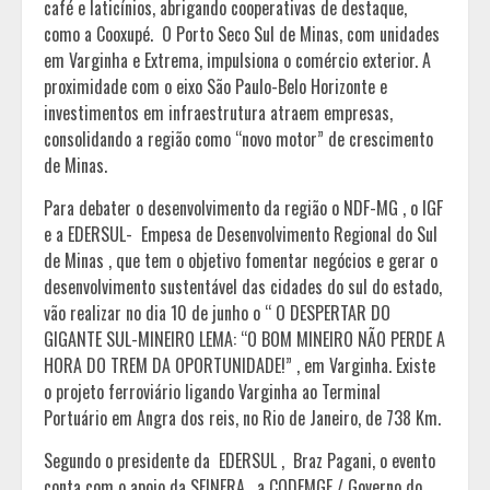
café e laticínios, abrigando cooperativas de destaque,
como a Cooxupé. O Porto Seco Sul de Minas, com unidades
em Varginha e Extrema, impulsiona o comércio exterior. A
proximidade com o eixo São Paulo-Belo Horizonte e
investimentos em infraestrutura atraem empresas,
consolidando a região como “novo motor” de crescimento
de Minas.
Para debater o desenvolvimento da região o NDF-MG , o IGF
e a EDERSUL- Empesa de Desenvolvimento Regional do Sul
de Minas , que tem o objetivo fomentar negócios e gerar o
desenvolvimento sustentável das cidades do sul do estado,
vão realizar no dia 10 de junho o “ O DESPERTAR DO
GIGANTE SUL-MINEIRO LEMA: “O BOM MINEIRO NÃO PERDE A
HORA DO TREM DA OPORTUNIDADE!” , em Varginha. Existe
o projeto ferroviário ligando Varginha ao Terminal
Portuário em Angra dos reis, no Rio de Janeiro, de 738 Km.
Segundo o presidente da EDERSUL , Braz Pagani, o evento
conta com o apoio da SEINFRA , a CODEMGE / Governo do