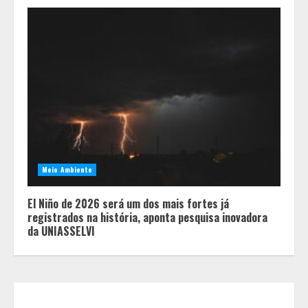
Equipe conquista 22 medalhas e
garante 12 vagas para etapas
nacionais em segunda etapa do
JEMG, em Pará de Minas
2
Meio Ambiente
El Niño de 2026 será um dos mais fortes já
Grandes marcas, preços baixos e
registrados na história, aponta pesquisa inovadora
uma causa que transforma vidas
da UNIASSELVI
3
Tecnologia que “lê” o solo
transforma manejo agrícola e