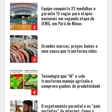
Grandes marcas, preços baixos e
uma causa que transforma vidas
3
Tecnologia que “lê” o solo
transforma manejo agrícola e
comprova ganhos de produtividade
4
O esgotamento parental e os “pais
perfeitos” da internet: Como a
busca por uma criação idealizada
afeta a saúde mental da família
5
Tecnologia muda papel do
professor, que passa de