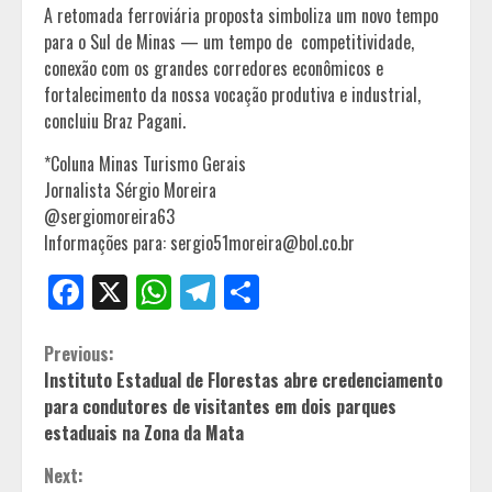
A retomada ferroviária proposta simboliza um novo tempo
para o Sul de Minas — um tempo de competitividade,
conexão com os grandes corredores econômicos e
fortalecimento da nossa vocação produtiva e industrial,
concluiu Braz Pagani.
*Coluna Minas Turismo Gerais
Jornalista Sérgio Moreira
@sergiomoreira63
Informações para: sergio51moreira@bol.co.br
Facebook
X
WhatsApp
Telegram
Share
Continue
Previous:
Instituto Estadual de Florestas abre credenciamento
Reading
para condutores de visitantes em dois parques
estaduais na Zona da Mata
Next: