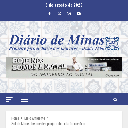
Skip
9 de agosto de 2026
to
Facebook
Twitter
Instagram
Youtube
content
Primary
Menu
Home
Meio Ambiente
Sul de Minas desenvolve projeto de rota ferroviária