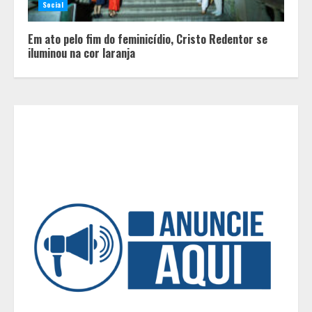
Social
O Bloomsday hoje: 18 horas na vida
Em ato pelo fim do feminicídio, Cristo Redentor se
de Dublin sob vigilância
iluminou na cor laranja
3
Parque do Palácio tem
programação de família no Dia dos
Pais
4
Diário de Minas e Fundação Museu
Mariano Procópio celebram um ano
da coluna “D. Pedro II – 200 anos”
com texto de Paulo Rezzutti
5
Chegada da seca impulsiona ritmo
das obras e reforça perspectivas