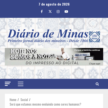
Skip
7 de agosto de 2026
to
Facebook
Twitter
Instagram
Youtube
content
Primary
Menu
Home
Social
Será que estamos mesmo evoluindo como seres humanos?