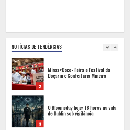
para a construção civil no DF
1
Minas+Doce- Feira e Festival da
Doçaria e Confeitaria Mineira
NOTÍCIAS DE TENDÊNCIAS
2
O Bloomsday hoje: 18 horas na vida
de Dublin sob vigilância
3
Parque do Palácio tem
programação de família no Dia dos
Pais
4