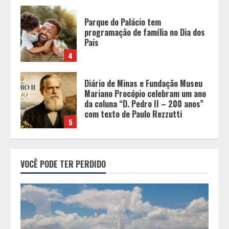
Diário de Minas e Fundação Museu
Mariano Procópio celebram um ano
da coluna “D. Pedro II – 200 anos”
com texto de Paulo Rezzutti
5
Chegada da seca impulsiona ritmo
das obras e reforça perspectivas
para a construção civil no DF
1
Minas+Doce- Feira e Festival da
VOCÊ PODE TER PERDIDO
Doçaria e Confeitaria Mineira
2
O Bloomsday hoje: 18 horas na vida