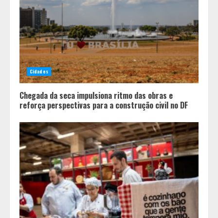
de Dublin sob vigilância
3
Parque do Palácio tem
programação de família no Dia dos
Cidades
Pais
4
Chegada da seca impulsiona ritmo das obras e
reforça perspectivas para a construção civil no DF