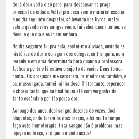
de lá dei a volta e só parei para descansar na praça
principal da cidade. Voltei pra casa sem o material escolar,
e no dia seguinte despistei, só levando uns livros, matei
aula e quando vi as amigas vindo, fui saber quem tomou, se
doeu, e que dia eles iriam embora…
No dia seguinte fui pra aula, sentei-me aliviada, ouvindo as
histórias de dor e coragem dos colegas, eu tranquila, nem
percebi e em uma determinada hora quando a professora
fechou a porta e lá estava o sujeito da vacina Deus tomou
conta… Os corajosos me cercaram, os medrosos também, e
eu, mussungada, tomei minha dose. Gritei tanto, esperneei
e chorei tanto, que no final fiquei até com vergonha de
tanto escândalo por tão pouca dor…
Ao longo dos anos, doei sangue dezenas de vezes, doei
plaquetas, onde furam os dois braços, e há muito tempo
faço auto-hemoterapia, tirar sangue não é problema, mas
injeção no braço, aí é que o mundo acaba!