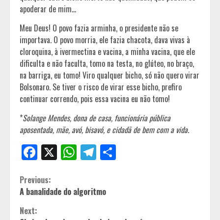
apoderar de mim…
Meu Deus! O povo fazia arminha, o presidente não se
importava. O povo morria, ele fazia chacota, dava vivas à
cloroquina, à ivermectina e vacina, a minha vacina, que ele
dificulta e não faculta, tomo na testa, no glúteo, no braço,
na barriga, eu tomo! Viro qualquer bicho, só não quero virar
Bolsonaro. Se tiver o risco de virar esse bicho, prefiro
continuar correndo, pois essa vacina eu não tomo!
*
Solange Mendes, dona de casa, funcionária pública
aposentada, mãe, avó, bisavó, e cidadã de bem com a vida
.
Facebook
X
WhatsApp
Telegram
Share
Continue
Previous:
A banalidade do algoritmo
Reading
Next: