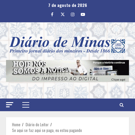
Skip
7 de agosto de 2026
to
Facebook
Twitter
Instagram
Youtube
content
Primary
Menu
Home
Diário do Leitor
Se aqui se faz aqui se paga, eu estou pagando