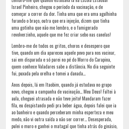
Lembro-me que quando estudava lá na Escola Estadual
Israel Pinheiro, chegou o período da vacinação, e de
começar a correr da dor. Tinha uma que era uma agulhinha
furando o braço, outra que era injeção, dizem que tinha
uma gotinha que não me lembro, e o famigerado
revolverzinho, aquele que me fez criar sebo nas canelas!
Lembro-me de todos os gritos, choros e desespero que
tive, quando um dia apareceu aquele povo para nos vacinar,
sai em disparada e só parei no pé do Morro do Carapina,
quem conhece Valadares sabe a distância. No dia seguinte
fui, puxada pela orelha e tomei a danada…
Anos depois, lá em Itaobim, quando já estudava no grupo
novo, chegou a campanha de vacinação… Meu Deus! Faltei à
aula, cheguei atrasada e não teve jeito! Mandaram fazer
fila, eu despistando pedi pra beber água, depois falei que ia
ao banheiro e quando perceberam minha esperteza e meu
medo, não vi outra saída a não ser correr… Desesperada,
pulei o muro e ganhei o matagal que tinha atrás do ginásio,