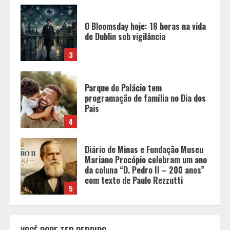
Parque do Palácio tem
programação de família no Dia dos
Pais
4
Diário de Minas e Fundação Museu
Mariano Procópio celebram um ano
da coluna “D. Pedro II – 200 anos”
com texto de Paulo Rezzutti
5
Chegada da seca impulsiona ritmo
das obras e reforça perspectivas
para a construção civil no DF
1
Minas+Doce- Feira e Festival da