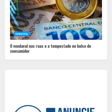
Minas+Doce- Feira e Festival da
Doçaria e Confeitaria Mineira
2
Colunistas
O Bloomsday hoje: 18 horas na vida
O vendaval nas ruas e a tempestade no bolso do
de Dublin sob vigilância
consumidor
3
Parque do Palácio tem
programação de família no Dia dos
Pais
4
Diário de Minas e Fundação Museu
Mariano Procópio celebram um ano
da coluna “D. Pedro II – 200 anos”