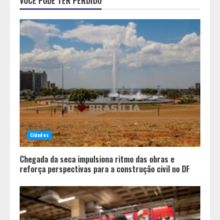
VOCÊ PODE TER PERDIDO
Doçaria e Confeitaria Mineira
2
O Bloomsday hoje: 18 horas na vida
de Dublin sob vigilância
3
Parque do Palácio tem
programação de família no Dia dos
Cidades
Pais
4
Chegada da seca impulsiona ritmo das obras e
reforça perspectivas para a construção civil no DF