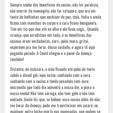
Sempre soube dos benefícios da vacina, não ter paralisia,
não morrer de meningite, não ter catapora, que era um
tanto de bolhinhas que enchiam de pus, doía, fedia e ainda
ficava com manchas no corpo e a cara ficava bexiguenta.
Tive um tio que deu até no olho e ele ficou cego… Quando
criança, que acreditava em tudo, e os benefícios das
vacinas eram verdadeiros, corri, pulei muro, gritei,
esperneei pra me livrar, desse cuidado, e agora tô aqui
pagando pecado. A Covid chegou e o pavor da doença
também!
Distante, de máscara, a mão ficando até puba de tanto
sabão e álcool gel, aqui estou, sonhando com a cura,
sonhando com a vacina e tendo pesadelo com esse
encravado que todo dia aumenta a nossa dor, e piora o
nosso medo! Não tem seringa, não tem gelo e não tem
vontade. Ainda diz que, se bobear essa vacina além de não
me livrar da doença, pode me transformar em jacaré, ou
qualquer outro bicho morto nas queimadas, que podem se